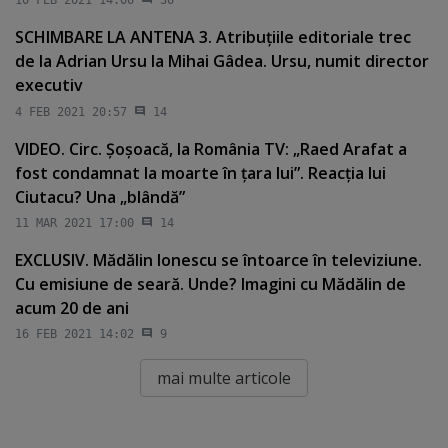
10 FEB 2021 14:00
30
SCHIMBARE LA ANTENA 3. Atribuţiile editoriale trec
de la Adrian Ursu la Mihai Gâdea. Ursu, numit director
executiv
4 FEB 2021 20:57
14
VIDEO. Circ. Şoşoacă, la România TV: „Raed Arafat a
fost condamnat la moarte în ţara lui”. Reacţia lui
Ciutacu? Una „blândă”
11 MAR 2021 17:00
14
EXCLUSIV. Mădălin Ionescu se întoarce în televiziune.
Cu emisiune de seară. Unde? Imagini cu Mădălin de
acum 20 de ani
16 FEB 2021 14:02
9
mai multe articole