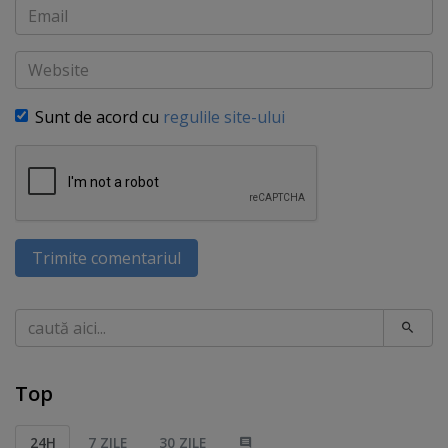
Email
Website
Sunt de acord cu
regulile site-ului
Trimite comentariul
Caută
Top
24H
7 ZILE
30 ZILE