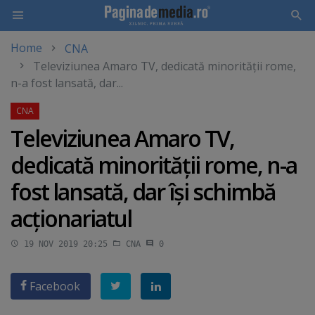
Home
CNA
Skip
Televiziunea Amaro TV, dedicată minorităţii rome,
to
n-a fost lansată, dar...
main
content
Televiziunea Amaro TV,
dedicată minorităţii rome, n-a
fost lansată, dar îşi schimbă
acţionariatul
19 NOV 2019 20:25
CNA
0
Facebook