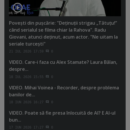
Poveşti din puşcărie: "Deţinuţii strigau „Tătuţu!”
când serialul se filma chiar la Rahova". Radu
Giovani, atunci deţinut, acum actor. "Ne uitam la
seriale turceşti"
21 IUL 2026 17:59
0
VIDEO. Care-i faza cu Alex Stamate? Laura Bălan,
despre...
18 IUL 2026 15:55
0
VIDEO. Mihai Voinea - Recorder, despre problema
banilor de...
18 IUN 2026 16:27
0
VIDEO. Poate să fie presa înlocuită de AI? E AI-ul
bun...
17 IUN 2026 17:27
0