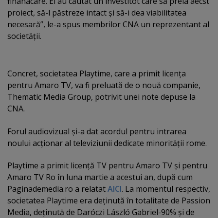
finanacare. Ei au căutat un investitot care să preia aecst
proiect, să-l păstreze intact şi să-i dea viabilitatea
necesară”, le-a spus membrilor CNA un reprezentant al
societăţii.
Concret, societatea Playtime, care a primit licenţa
pentru Amaro TV, va fi preluată de o nouă companie,
Thematic Media Group, potrivit unei note depuse la
CNA.
Forul audiovizual şi-a dat acordul pentru intrarea
noului acţionar al televiziunii dedicate minorităţii rome.
Playtime a primit licenţă TV pentru Amaro TV şi pentru
Amaro TV Ro în luna martie a acestui an, după cum
Paginademedia.ro a relatat
AICI
. La momentul respectiv,
societatea Playtime era deţinută în totalitate de Passion
Media, deţinută de Daróczi László Gabriel-90% şi de