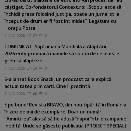
câştigat. Co-fondatorul Context.ro: „Scopul este să
închidă presa folosind justiţia, poate un jurnalist la
început de drum ar fi fost intimidat”. Legătura cu
Horaţiu Potra
7 AUG 2026 17:27
0
COMUNICAT. Săptămâna Mondială a Alăptării
2026:eufy provoacă mamele să spună de ce le este
greu să alăpteze
7 AUG 2026 17:14
0
S-a lansat Book Snack, un prodcast care explică
actualitatea prin cărţi. Cine îl prezintă
7 AUG 2026 17:00
0
E pe bune! Revista BRAVO, din nou tipărită în România
în zeci de mii de exemplare. Doar un număr.
"Amintirea" aleasă să fie adusă înapoi într-o campanie
inedită! Unde se găseşte publicaţia (PROIECT SPECIAL)