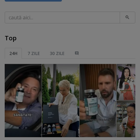
Caută
Top
24H
7 ZILE
30 ZILE