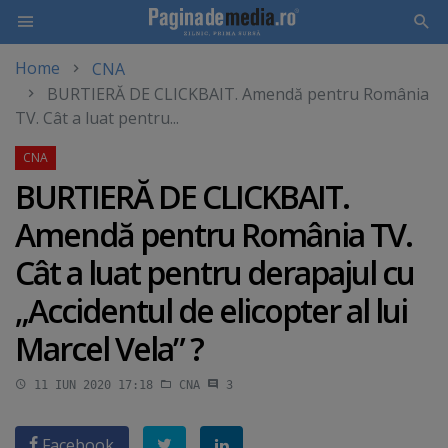
Home
CNA
Skip
BURTIERĂ DE CLICKBAIT. Amendă pentru România
to
TV. Cât a luat pentru...
main
content
BURTIERĂ DE CLICKBAIT.
Amendă pentru România TV.
Cât a luat pentru derapajul cu
„Accidentul de elicopter al lui
Marcel Vela” ?
11 IUN 2020 17:18
CNA
3
Facebook