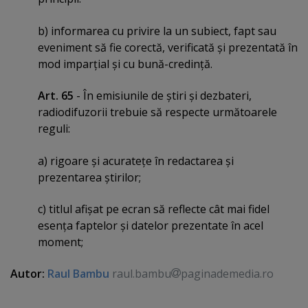
b) informarea cu privire la un subiect, fapt sau
eveniment să fie corectă, verificată şi prezentată în
mod imparţial şi cu bună-credinţă.
Art. 65
- În emisiunile de ştiri şi dezbateri,
radiodifuzorii trebuie să respecte următoarele
reguli:
a) rigoare şi acurateţe în redactarea şi
prezentarea ştirilor;
c) titlul afişat pe ecran să reflecte cât mai fidel
esenţa faptelor şi datelor prezentate în acel
moment;
Autor:
Raul Bambu
raul.bambu
paginademedia.ro