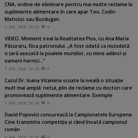
CNA, ordine de eliminare pentru mai multe reclame la
suplimente alimentare în care apar Teo, Codin
Maticiuc sau Buzdugan
5 AUG 2026 20:43
0
VIDEO. Moment ireal la Realitatea Plus, cu Ana Maria
Păcuraru, fiica patronului. „A fost odată ca niciodată
o ţară aşezată la poalele munţilor, cu mine adânci şi
oameni harnici...”
5 AUG 2026 12:16
0
Cazul Dr. Ioana Vitamina scoate la iveală o situaţie
mult mai amplă: netul, plin de reclame cu doctori care
promovează suplimente alimentare. Exemple
5 AUG 2026 18:16
0
David Popovici concurează la Campionatele Europene.
Cine transmite competiţia şi când înoată campionul
român
6 AUG 2026 16:31
0