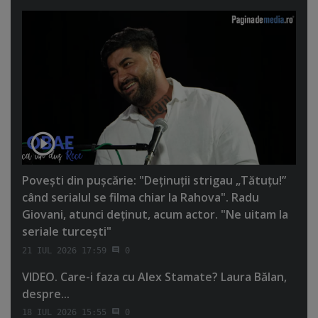
Poveşti din puşcărie: "Deţinuţii strigau „Tătuţu!”
când serialul se filma chiar la Rahova". Radu
Giovani, atunci deţinut, acum actor. "Ne uitam la
seriale turceşti"
21 IUL 2026 17:59
0
VIDEO. Care-i faza cu Alex Stamate? Laura Bălan,
despre...
18 IUL 2026 15:55
0