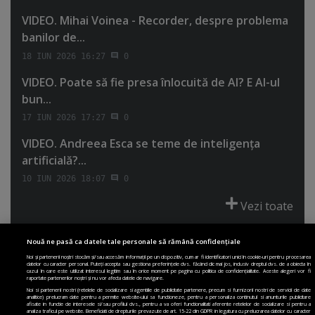
VIDEO. Mihai Voinea - Recorder, despre problema
banilor de...
18 IUN 2026 16:27
0
VIDEO. Poate să fie presa înlocuită de AI? E AI-ul
bun...
17 IUN 2026 17:27
0
VIDEO. Andreea Esca se teme de inteligenţa
artificială?...
10 IUN 2026 18:07
0
Vezi toate
Nouă ne pasă ca datele tale personale să rămână confidențiale
Noi și partenerii noștri stocăm și/sau accesăm informații pe un dispozitiv, cum ar fi identificatori unici în cookie-uri pentru procesarea
datelor cu caracter personal. Puteți accepta sau gestiona preferințele dvs. făcând clic mai jos, inclusiv dreptul dvs. de a obiecta în
cazul în care este utilizat interesul legitim sau în orice moment pe pagina cu politica de confidențialitate. Aceste alegeri vor fi
PRIMA PAGINĂ
POLITICA DE COLECTARE ACORD COOKIE
raportate partenerilor noștri și nu vor afecta datele de navigare.
POLITICA DE CONFIDENȚIALITATE
DESPRE SITE
ECHIPA
Noi si partenerii nostri (retelele de socializare si agentiile de publicitate partenere, precum si furnizorii nostri de servicii de date
analitice) prelucram date pentru a permite website-ului sa functioneze, pentru a personaliza continutul si anunturile publicitare
DESPRE MINE
JOBURI
CONTACT
ARHIVA
afisate in functie de interesele si/sau profilul dvs., pentru a va oferi functionalitati aferente retelelor de socializare si pentru a
analiza traficul pe website. Beneficiati de drepturile prevazute de art. 15-22 din GDPR in legatura cu prelucrarea datelor cu caracter