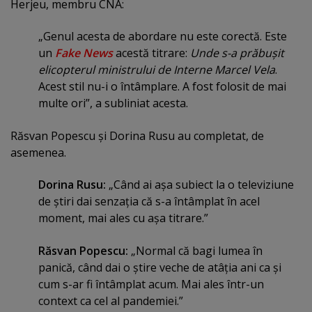
Herjeu, membru CNA:
„Genul acesta de abordare nu este corectă. Este
un
Fake News
acestă titrare:
Unde s-a prăbuşit
elicopterul ministrului de Interne Marcel Vela
.
Acest stil nu-i o întâmplare. A fost folosit de mai
multe ori”, a subliniat acesta.
Răsvan Popescu şi Dorina Rusu au completat, de
asemenea.
Dorina Rusu:
„Când ai aşa subiect la o televiziune
de ştiri dai senzaţia că s-a întâmplat în acel
moment, mai ales cu aşa titrare.”
Răsvan Popescu:
„Normal că bagi lumea în
panică, când dai o ştire veche de atâţia ani ca şi
cum s-ar fi întâmplat acum. Mai ales într-un
context ca cel al pandemiei.”