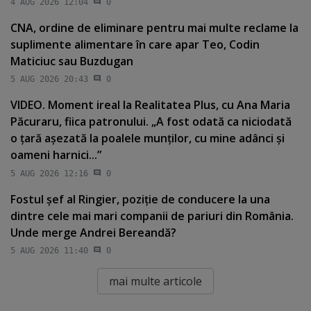
4 AUG 2026 12:04
0
CNA, ordine de eliminare pentru mai multe reclame la
suplimente alimentare în care apar Teo, Codin
Maticiuc sau Buzdugan
5 AUG 2026 20:43
0
VIDEO. Moment ireal la Realitatea Plus, cu Ana Maria
Păcuraru, fiica patronului. „A fost odată ca niciodată
o ţară aşezată la poalele munţilor, cu mine adânci şi
oameni harnici...”
5 AUG 2026 12:16
0
Fostul şef al Ringier, poziţie de conducere la una
dintre cele mai mari companii de pariuri din România.
Unde merge Andrei Bereandă?
5 AUG 2026 11:40
0
mai multe articole