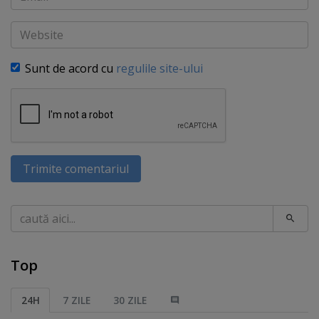
Website
Sunt de acord cu
regulile site-ului
Trimite comentariul
Caută
Top
24H
7 ZILE
30 ZILE