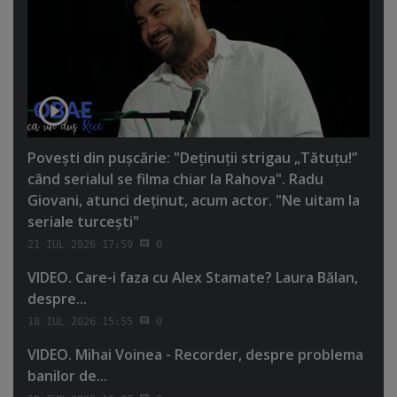
Poveşti din puşcărie: "Deţinuţii strigau „Tătuţu!”
când serialul se filma chiar la Rahova". Radu
Giovani, atunci deţinut, acum actor. "Ne uitam la
seriale turceşti"
21 IUL 2026 17:59
0
VIDEO. Care-i faza cu Alex Stamate? Laura Bălan,
despre...
18 IUL 2026 15:55
0
VIDEO. Mihai Voinea - Recorder, despre problema
banilor de...