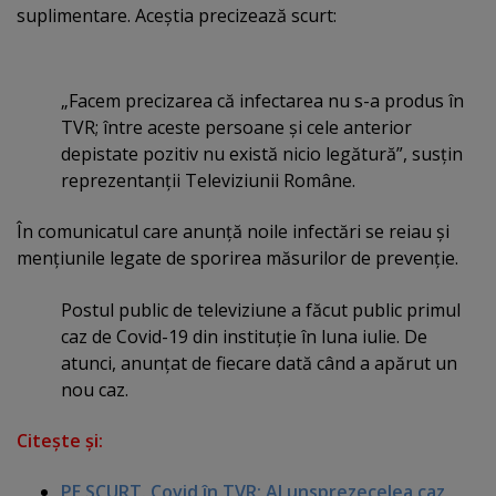
suplimentare. Aceştia precizează scurt:
„Facem precizarea că infectarea nu s-a produs în
TVR; între aceste persoane şi cele anterior
depistate pozitiv nu există nicio legătură”, susţin
reprezentanţii Televiziunii Române.
În comunicatul care anunţă noile infectări se reiau şi
menţiunile legate de sporirea măsurilor de prevenţie.
Postul public de televiziune a făcut public primul
caz de Covid-19 din instituţie în luna iulie. De
atunci, anunţat de fiecare dată când a apărut un
nou caz.
Citeşte şi:
PE SCURT. Covid în TVR: Al unsprezecelea caz