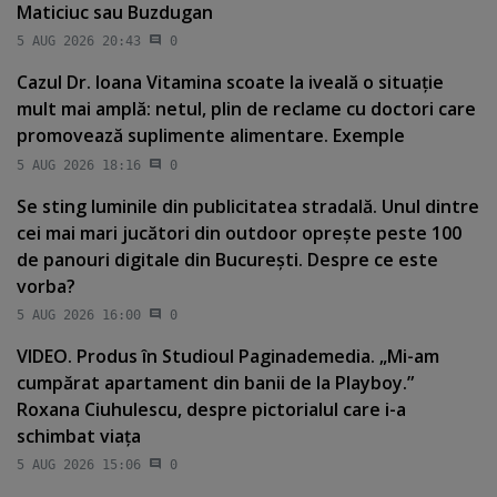
Maticiuc sau Buzdugan
5 AUG 2026 20:43
0
Cazul Dr. Ioana Vitamina scoate la iveală o situaţie
mult mai amplă: netul, plin de reclame cu doctori care
promovează suplimente alimentare. Exemple
5 AUG 2026 18:16
0
Se sting luminile din publicitatea stradală. Unul dintre
cei mai mari jucători din outdoor opreşte peste 100
de panouri digitale din Bucureşti. Despre ce este
vorba?
5 AUG 2026 16:00
0
VIDEO. Produs în Studioul Paginademedia. „Mi-am
cumpărat apartament din banii de la Playboy.”
Roxana Ciuhulescu, despre pictorialul care i-a
schimbat viaţa
5 AUG 2026 15:06
0