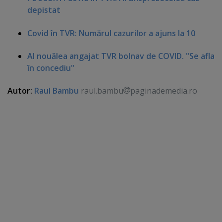
depistat
Covid în TVR: Numărul cazurilor a ajuns la 10
Al nouălea angajat TVR bolnav de COVID. "Se afla
în concediu"
Autor:
Raul Bambu
raul.bambu
paginademedia.ro