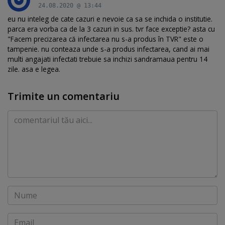
24.08.2020 @ 13:44
eu nu inteleg de cate cazuri e nevoie ca sa se inchida o institutie.
parca era vorba ca de la 3 cazuri in sus. tvr face exceptie? asta cu
"Facem precizarea că infectarea nu s-a produs în TVR" este o
tampenie. nu conteaza unde s-a produs infectarea, cand ai mai
multi angajati infectati trebuie sa inchizi sandramaua pentru 14
zile. asa e legea.
Trimite un comentariu
Comentariu
Nume
Email