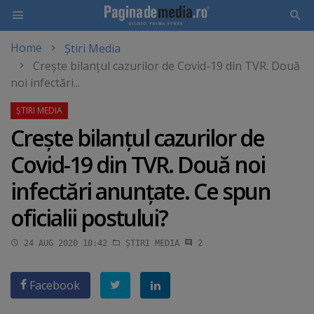
Home
Știri Media
Skip
Creşte bilanţul cazurilor de Covid-19 din TVR. Două
to
noi infectări...
main
content
Creşte bilanţul cazurilor de
Covid-19 din TVR. Două noi
infectări anunţate. Ce spun
oficialii postului?
24 AUG 2020 10:42
ȘTIRI MEDIA
2
Facebook