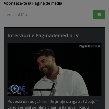
Abonează-te la Pagina de media
Interviurile PaginademediaTV
Poveşti din puşcărie: "Deţinuţii strigau „Tătuţu!”
când serialul se filma chiar la Rahova". Radu