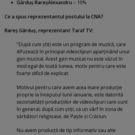
Gărduş RareşAlexandru
– 10%
Ce a spus reprezentantul postului la CNA?
Rareş Gărduş, reprezentant Taraf TV:
"După cum ştiţi este un program de muzică, care
difuzează în principal videoclipuri aparţinând unui
gen muzical. Acest gen muzical nu este văzut în
mod egal de toată lumea, motiv pentru care este
foarte dificil de explicat.
Motivul pentru care avem acea mare producţie
proprie la începutul lunii ianuarie, este datorită
sezonalităţii producţiilor de videoclipuri care sunt
în general, după cum ştiţi, ca un vârf în zona de
sărbători religioase, de Paşte şi Crăciun.
Nu avem producţii de tip informativ sau alte