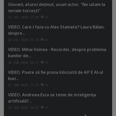
Giovani, atunci deţinut, acum actor. "Ne uitam la
seriale turceşti"
21 IUL 2026 17:59
0
VIDEO. Care-i faza cu Alex Stamate? Laura Bălan,
despre...
18 IUL 2026 15:55
0
VIDEO. Mihai Voinea - Recorder, despre problema
banilor de...
18 IUN 2026 16:27
0
VIDEO. Poate să fie presa înlocuită de AI? E AI-ul
bun...
17 IUN 2026 17:27
0
VIDEO. Andreea Esca se teme de inteligenţa
artificială?...
10 IUN 2026 18:07
0