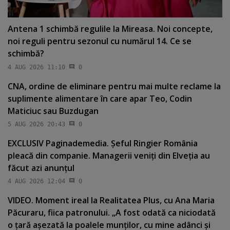
Antena 1 schimbă regulile la Mireasa. Noi concepte,
noi reguli pentru sezonul cu numărul 14. Ce se
schimbă?
4 AUG 2026 11:10
0
CNA, ordine de eliminare pentru mai multe reclame la
suplimente alimentare în care apar Teo, Codin
Maticiuc sau Buzdugan
5 AUG 2026 20:43
0
EXCLUSIV Paginademedia. Şeful Ringier România
pleacă din companie. Managerii veniţi din Elveţia au
făcut azi anunţul
4 AUG 2026 12:04
0
VIDEO. Moment ireal la Realitatea Plus, cu Ana Maria
Păcuraru, fiica patronului. „A fost odată ca niciodată
o ţară aşezată la poalele munţilor, cu mine adânci şi