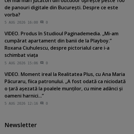
cei mai mari jucători din outdoor opreşte peste 100
de panouri digitale din Bucureşti. Despre ce este
vorba?
5 AUG 2026 16:00
0
VIDEO. Produs în Studioul Paginademedia. „Mi-am
cumpărat apartament din banii de la Playboy.”
Roxana Ciuhulescu, despre pictorialul care i-a
schimbat viaţa
5 AUG 2026 15:06
0
VIDEO. Moment ireal la Realitatea Plus, cu Ana Maria
Păcuraru, fiica patronului. „A fost odată ca niciodată
o ţară aşezată la poalele munţilor, cu mine adânci şi
oameni harnici...”
5 AUG 2026 12:16
0
Newsletter