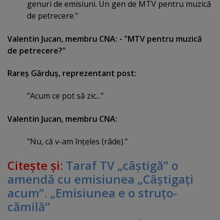
genuri de emisiuni. Un gen de MTV pentru muzică
de petrecere."
Valentin Jucan, membru CNA: - "MTV pentru muzică
de petrecere?"
Rareş Gărduş, reprezentant post:
"Acum ce pot să zic..."
Valentin Jucan, membru CNA:
"Nu, că v-am înţeles (râde)."
Citeşte şi:
Taraf TV „câştigă” o
amendă cu emisiunea „Câştigaţi
acum”. „Emisiunea e o struţo-
cămilă”