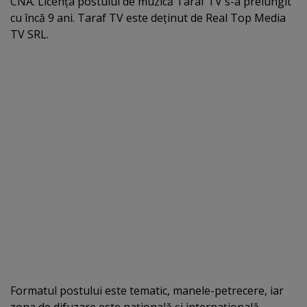
CNA. Licenţa postului de muzică Taraf TV s-a prelungit
cu încă 9 ani. Taraf TV este deţinut de Real Top Media
TV SRL.
Formatul postului este tematic, manele-petrecere, iar
zona de difuzare este naţională şi internaţională-