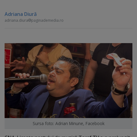
Adriana Diură
adriana.diura
paginademedia.ro
Sursa foto: Adrian Minune, Facebook