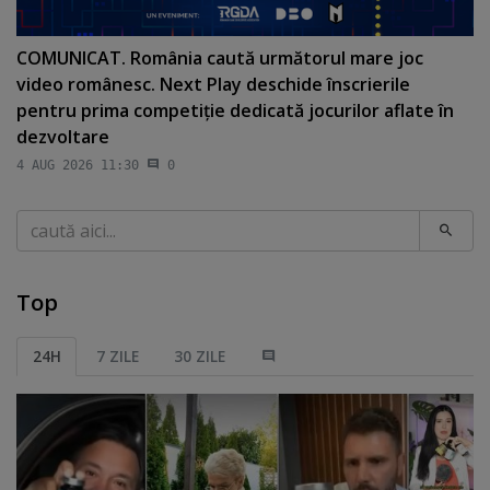
COMUNICAT. România caută următorul mare joc
video românesc. Next Play deschide înscrierile
pentru prima competiţie dedicată jocurilor aflate în
dezvoltare
4 AUG 2026 11:30
0
Caută
Top
24H
7 ZILE
30 ZILE