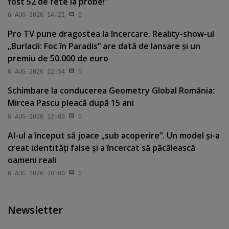
fost 52 de fete la probe!"
6 AUG 2026 14:21
0
Pro TV pune dragostea la încercare. Reality-show-ul
„Burlacii: Foc în Paradis” are dată de lansare şi un
premiu de 50.000 de euro
6 AUG 2026 12:54
0
Schimbare la conducerea Geometry Global România:
Mircea Pascu pleacă după 15 ani
6 AUG 2026 12:00
0
AI-ul a început să joace „sub acoperire”. Un model şi-a
creat identităţi false şi a încercat să păcălească
oameni reali
6 AUG 2026 10:00
0
Newsletter