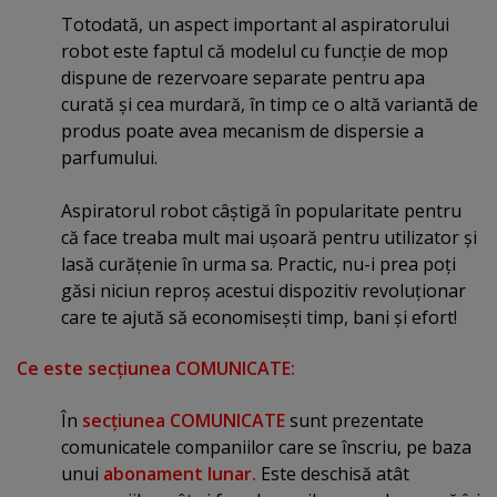
Totodată, un aspect important al aspiratorului
robot este faptul că modelul cu funcţie de mop
dispune de rezervoare separate pentru apa
curată şi cea murdară, în timp ce o altă variantă de
produs poate avea mecanism de dispersie a
parfumului.
Aspiratorul robot câştigă în popularitate pentru
că face treaba mult mai uşoară pentru utilizator şi
lasă curăţenie în urma sa. Practic, nu-i prea poţi
găsi niciun reproş acestui dispozitiv revoluţionar
care te ajută să economiseşti timp, bani şi efort!
Ce este secţiunea COMUNICATE:
În
secţiunea COMUNICATE
sunt prezentate
comunicatele companiilor care se înscriu, pe baza
unui
abonament lunar.
Este deschisă atât