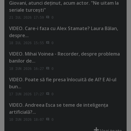
Giovani, atunci deţinut, acum actor. "Ne uitam la
seriale turceşti"
21 IUL 2026 17:59
0
VIDEO. Care-i faza cu Alex Stamate? Laura Bălan,
despre...
18 IUL 2026 15:55
0
VIDEO. Mihai Voinea - Recorder, despre problema
banilor de...
18 IUN 2026 16:27
0
VIDEO. Poate să fie presa înlocuită de AI? E AI-ul
bun...
17 IUN 2026 17:27
0
VIDEO. Andreea Esca se teme de inteligenţa
artificială?...
10 IUN 2026 18:07
0