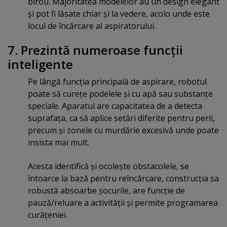
birou. Majoritatea modelelor au un design elegant
şi pot fi lăsate chiar şi la vedere, acolo unde este
locul de încărcare al aspiratorului.
7. Prezintă numeroase funcţii
inteligente
Pe lângă funcţia principală de aspirare, robotul
poate să cureţe podelele şi cu apă sau substanţe
speciale. Aparatul are capacitatea de a detecta
suprafaţa, ca să aplice setări diferite pentru perii,
precum şi zonele cu murdărie excesivă unde poate
insista mai mult.
Acesta identifică şi ocoleşte obstacolele, se
întoarce la bază pentru reîncărcare, construcţia sa
robustă absoarbe şocurile, are funcţie de
pauză/reluare a activităţii şi permite programarea
curăţeniei.