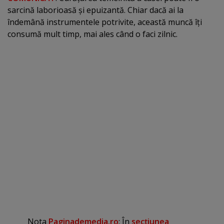
sarcină laborioasă şi epuizantă. Chiar dacă ai la
îndemână instrumentele potrivite, această muncă îţi
consumă mult timp, mai ales când o faci zilnic.
Nota
Paginademedia.ro
: În
secţiunea