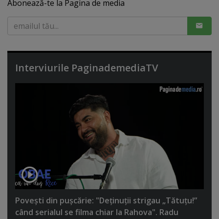
Abonează-te la Pagina de media
Interviurile PaginademediaTV
Poveşti din puşcărie: "Deţinuţii strigau „Tătuţu!”
când serialul se filma chiar la Rahova". Radu