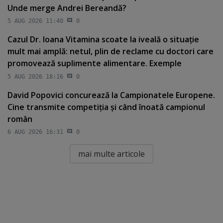
Unde merge Andrei Bereandă?
5 AUG 2026 11:40
0
Cazul Dr. Ioana Vitamina scoate la iveală o situaţie
mult mai amplă: netul, plin de reclame cu doctori care
promovează suplimente alimentare. Exemple
5 AUG 2026 18:16
0
David Popovici concurează la Campionatele Europene.
Cine transmite competiţia şi când înoată campionul
român
6 AUG 2026 16:31
0
mai multe articole