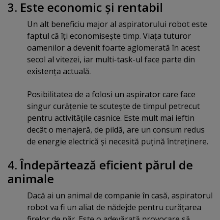
3. Este economic şi rentabil
Un alt beneficiu major al aspiratorului robot este
faptul că îţi economiseşte timp. Viaţa tuturor
oamenilor a devenit foarte aglomerată în acest
secol al vitezei, iar multi-task-ul face parte din
existenţa actuală.
Posibilitatea de a folosi un aspirator care face
singur curăţenie te scuteşte de timpul petrecut
pentru activităţile casnice. Este mult mai ieftin
decât o menajeră, de pildă, are un consum redus
de energie electrică şi necesită puţină întreţinere.
4. Îndepărtează eficient părul de
animale
Dacă ai un animal de companie în casă, aspiratorul
robot va fi un aliat de nădejde pentru curăţarea
firelor de păr. Este o adevărată provocare să