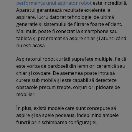
performanţa unui aspirator robot
este incredibilă.
Aparatul garantează rezultate excelente la
aspirare, lucru datorat tehnologiei de ultimă
generaţie şi sistemului de filtrare foarte eficient.
Mai mult, poate fi conectat la smartphone sau
tabletă şi programat să aspire chiar şi atunci când
nu eşti acasă.
Aspiratorul robot curăţă suprafeţe multiple, fie că
este vorba de pardoseli din lemn ori ceramică sau
chiar şi covoare. De asemenea poate intra să
cureţe sub mobilă şi este capabil să detecteze
obstacole precum trepte, colţuri ori picioare de
mobilier.
În plus, există modele care sunt concepute să
aspire şi să spele podeaua, îndeplinind ambele
funcţii prin schimbarea configuraţiei.