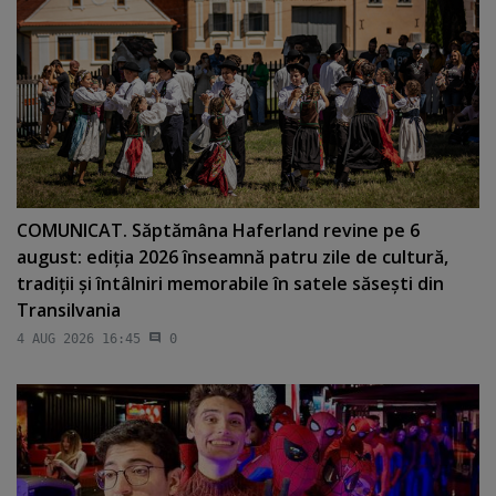
COMUNICAT. Săptămâna Haferland revine pe 6
august: ediţia 2026 înseamnă patru zile de cultură,
tradiţii şi întâlniri memorabile în satele săseşti din
Transilvania
4 AUG 2026 16:45
0