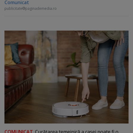
Comunicat
publicitate
paginademedia.ro
COMUNICAT
. Curăţarea temeinică a casei poate fi o