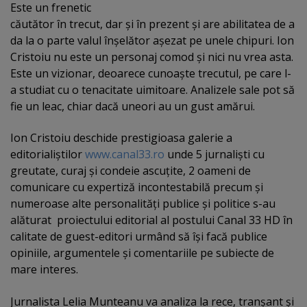
Este un frenetic
căutător în trecut, dar şi în prezent şi are abilitatea de a
da la o parte valul înşelător aşezat pe unele chipuri. Ion
Cristoiu nu este un personaj comod şi nici nu vrea asta.
Este un vizionar, deoarece cunoaşte trecutul, pe care l-
a studiat cu o tenacitate uimitoare. Analizele sale pot să
fie un leac, chiar dacă uneori au un gust amărui.
Ion Cristoiu deschide prestigioasa galerie a
editorialiştilor
www.canal33.ro
unde 5 jurnalişti cu
greutate, curaj şi condeie ascuţite, 2 oameni de
comunicare cu expertiză incontestabilă precum şi
numeroase alte personalităţi publice şi politice s-au
alăturat proiectului editorial al postului Canal 33 HD în
calitate de guest-editori urmând să îşi facă publice
opiniile, argumentele şi comentariile pe subiecte de
mare interes.
Jurnalista Lelia Munteanu va analiza la rece, tranşant şi