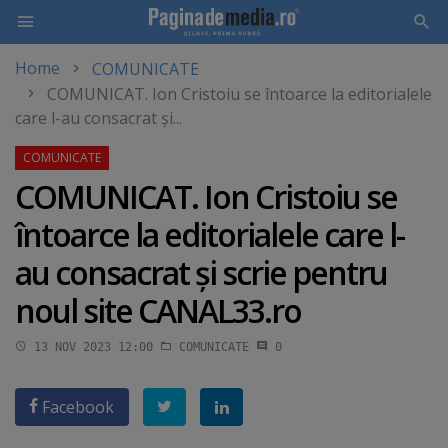
Home
COMUNICATE
Skip
COMUNICAT. Ion Cristoiu se întoarce la editorialele
to
care l-au consacrat şi...
main
content
COMUNICAT. Ion Cristoiu se
întoarce la editorialele care l-
au consacrat şi scrie pentru
noul site CANAL33.ro
13 NOV 2023 12:00
COMUNICATE
0
Facebook