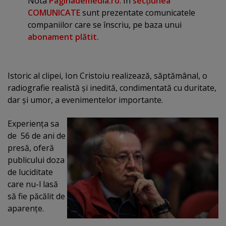
Nota
Paginademedia.ro
: În
secţiunea
COMUNICATE
sunt prezentate comunicatele
companiilor care se înscriu, pe baza unui
abonament plătit.
Istoric al clipei, Ion Cristoiu realizează, săptămânal, o
radiografie realistă şi inedită, condimentată cu duritate,
dar şi umor, a evenimentelor importante.
Experienţa sa
de 56 de ani de
presă, oferă
publicului doza
de luciditate
care nu-l lasă
să fie păcălit de
aparenţe.