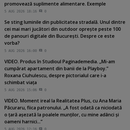
promovează suplimente alimentare. Exemple
5 AUG 2026 18:16
0
Se sting luminile din publicitatea stradală. Unul dintre
cei mai mari jucători din outdoor opreşte peste 100
de panouri digitale din Bucureşti. Despre ce este
vorba?
5 AUG 2026 16:00
0
VIDEO. Produs în Studioul Paginademedia. „Mi-am
cumpărat apartament din banii de la Playboy.”
Roxana Ciuhulescu, despre pictorialul care i-a
schimbat viaţa
5 AUG 2026 15:06
0
VIDEO. Moment ireal la Realitatea Plus, cu Ana Maria
Păcuraru, fiica patronului. „A fost odată ca niciodată
o ţară aşezată la poalele munţilor, cu mine adânci şi
oameni harnici...”
5 AUG 2026 12:16
0