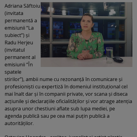
Adriana Săftoiu
(invitata
permanentă a
emisiunii “La
subiect”) şi
Radu Herjeu
(invitatul
permanent al
emisiunii “În
spatele
stirilor”), ambii nume cu rezonanţă în comunicare şi
profesionişti cu expertiză în domeniul instituţional cel
mai înalt dar şi în companii private, vor scana şi diseca
acţiunile şi declaraţiile oficialităţilor şi vor atrage atenţia
asupra unor chestiuni aflate sub lupa mediei, pe
agenda publică sau pe cea mai puţin publică a
autorităţilor.