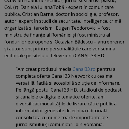
Octavian Hoandra - scriitor, jurnalist şi artist plastic,
Col. (r) Daniela IulianaTobă - expert în comunicare
publică, Cristian Barna, doctor în socioligie, profesor,
autor, expert în studii de securitate, intelligence, crimă
organizată şi terorism, Eugen Teodorovici – fost
ministru de finanţe al României şi fost ministru al
fondurilor europene şi Octavian Bădescu – antreprenor
şi autor sunt printre personalităţile care vor semna
editoriale pe sitelului televiziunii CANAL 33 HD .
“Am creat produsul media
Canal33.ro
pentru a
completa oferta Canal 33 Network cu cea mai
versatilă, facilă şi accesibilă soluţie de informare.
Pe lângă postul Canal 33 HD, studioul de podcast
şi canalele tv digitale tematice oferite, am
diversificat modalităţile de livrare către public a
informaţiilor generate de echipa editorială
consolidata cu nume foarte importante ale
jurnalismului şi comunicării din România..