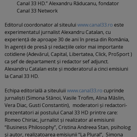
Canal 33 HD.” Alexandru Răducanu, fondator
Canal 33 Network
Editorul coordonator al siteului
www.canal33.ro
este
experimentatul jurnalist Alexandru Catalan, cu
experienţă de aproape 30 de ani în presa din România,
în agenţii de presă şi redacţiile celor mai importante
cotidiene (Adevărul, Capital, Libertatea, Click, ProSport )
ca şef de departament şi redactor sef adjunct.
Alexandru Catalan este şi moderatorul a cinci emisiuni
la Canal 33 HD.
Echipa editorială a siteuluii
www.canal33.ro
cuprinde
jurnalişti (Simona Stănoi, Vasile Trofim, Alina Măslin,
Vera Diac, Gusti Constantin), moderatori şi redactori-
prezentatori ai postului Canal 33 HD printre care:
Romeo Chiriac, jurnalist şi realizator al emisiunii
“Business Philosophy”, Cristina Andreea Stan, psiholog
şi autor, realizatoarea emisiunii “La Plural”, Simona