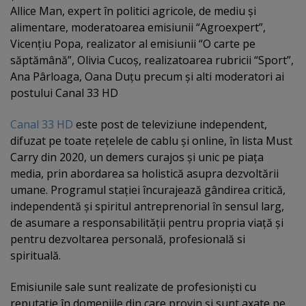
Allice Man, expert în politici agricole, de mediu şi
alimentare, moderatoarea emisiunii “Agroexpert”,
Vicenţiu Popa, realizator al emisiunii “O carte pe
săptămână”, Olivia Cucoş, realizatoarea rubricii “Sport”,
Ana Pârloaga, Oana Duţu precum şi alti moderatori ai
postului Canal 33 HD
Canal 33 HD
este post de televiziune independent,
difuzat pe toate reţelele de cablu şi online, în lista Must
Carry din 2020, un demers curajos şi unic pe piaţa
media, prin abordarea sa holistică asupra dezvoltării
umane. Programul staţiei încurajează gândirea critică,
independentă şi spiritul antreprenorial în sensul larg,
de asumare a responsabilităţii pentru propria viaţă şi
pentru dezvoltarea personală, profesională si
spirituală.
Emisiunile sale sunt realizate de profesionişti cu
reputaţie în domeniile din care provin şi sunt axate pe