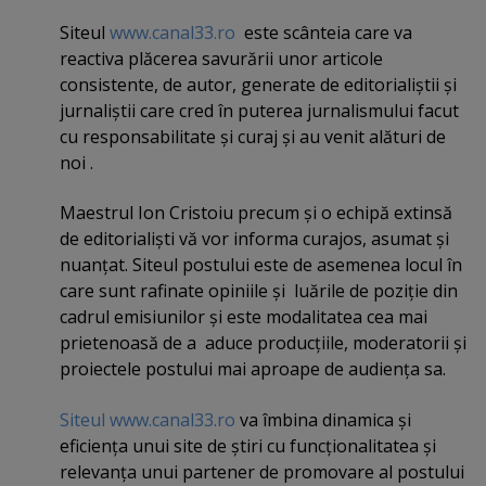
Siteul
www.canal33.ro
este scânteia care va
reactiva plăcerea savurării unor articole
consistente, de autor, generate de editorialiştii şi
jurnaliştii care cred în puterea jurnalismului facut
cu responsabilitate şi curaj şi au venit alături de
noi .
Maestrul Ion Cristoiu precum şi o echipă extinsă
de editorialişti vă vor informa curajos, asumat şi
nuanţat. Siteul postului este de asemenea locul în
care sunt rafinate opiniile şi luările de poziţie din
cadrul emisiunilor şi este modalitatea cea mai
prietenoasă de a aduce producţiile, moderatorii şi
proiectele postului mai aproape de audienţa sa.
Siteul www.canal33.ro
va îmbina dinamica şi
eficienţa unui site de ştiri cu funcţionalitatea şi
relevanţa unui partener de promovare al postului