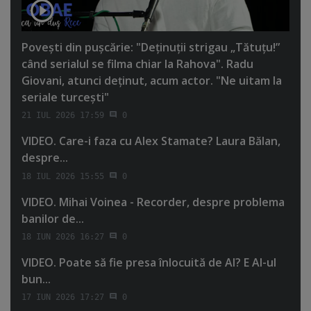
Poveşti din puşcărie: "Deţinuţii strigau „Tătuţu!”
când serialul se filma chiar la Rahova". Radu
Giovani, atunci deţinut, acum actor. "Ne uitam la
seriale turceşti"
21 IUL 2026 17:59
0
VIDEO. Care-i faza cu Alex Stamate? Laura Bălan,
despre...
18 IUL 2026 15:55
0
VIDEO. Mihai Voinea - Recorder, despre problema
banilor de...
18 IUN 2026 16:27
0
VIDEO. Poate să fie presa înlocuită de AI? E AI-ul
bun...
17 IUN 2026 17:27
0