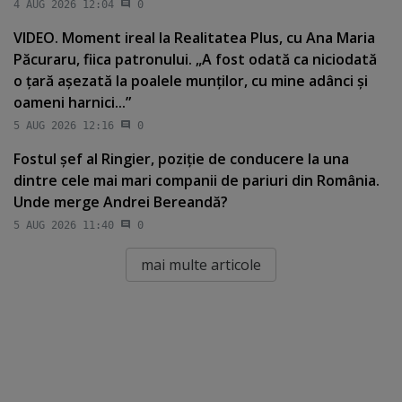
4 AUG 2026 12:04
0
VIDEO. Moment ireal la Realitatea Plus, cu Ana Maria
Păcuraru, fiica patronului. „A fost odată ca niciodată
o ţară aşezată la poalele munţilor, cu mine adânci şi
oameni harnici...”
5 AUG 2026 12:16
0
Fostul şef al Ringier, poziţie de conducere la una
dintre cele mai mari companii de pariuri din România.
Unde merge Andrei Bereandă?
5 AUG 2026 11:40
0
mai multe articole