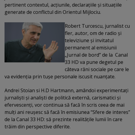
pertinent contextul, acţiunile, declaraţiile şi situaţiile
generate de conflictul din Orientul Mijlociu.
Robert Turcescu, jurnalist cu
fler, autor, om de radio şi
televiziune şi invitatul
permanent al emisiunii
„Jurnal de bord” de la Canal
33 HD va pune degetul pe
câteva răni sociale pe care le
va evidenţia prin tuşe personale iscusit nuanţate.
Andrei Stoian si H.D Hartmann, amândoi experimentaţi
jurnalişti şi analişti de politică externă, carismatici şi
efervescenţi, vor continua să facă în scris ceea de mai
mulţi ani reuşesc să facă în emisiunea “Sfere de interes”
de la Canal 33 HD: să prezinte realităţile lumii în care
trăim din perspective diferite.