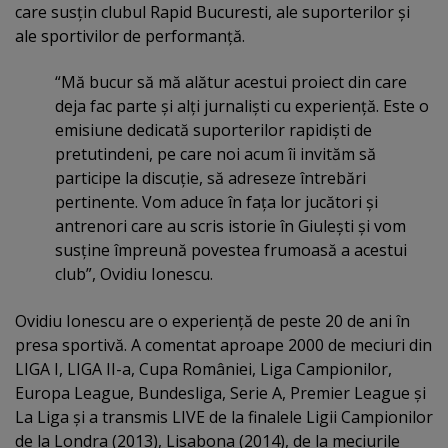
care susţin clubul Rapid Bucuresti, ale suporterilor şi
ale sportivilor de performanţă.
“Mă bucur să mă alătur acestui proiect din care
deja fac parte şi alţi jurnalişti cu experienţă. Este o
emisiune dedicată suporterilor rapidişti de
pretutindeni, pe care noi acum îi invităm să
participe la discuţie, să adreseze întrebări
pertinente. Vom aduce în faţa lor jucători şi
antrenori care au scris istorie în Giuleşti şi vom
susţine împreună povestea frumoasă a acestui
club”, Ovidiu Ionescu.
Ovidiu Ionescu are o experienţă de peste 20 de ani în
presa sportivă. A comentat aproape 2000 de meciuri din
LIGA I, LIGA II-a, Cupa României, Liga Campionilor,
Europa League, Bundesliga, Serie A, Premier League şi
La Liga şi a transmis LIVE de la finalele Ligii Campionilor
de la Londra (2013), Lisabona (2014), de la meciurile