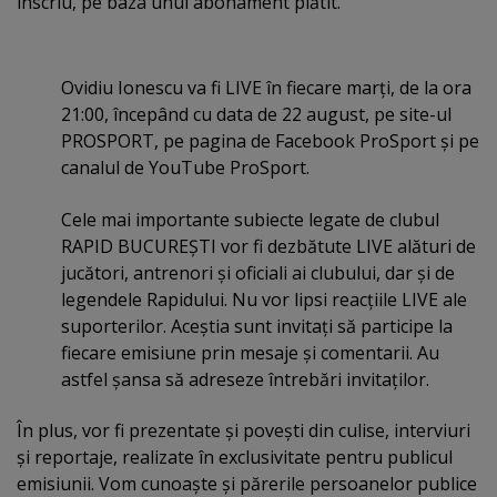
înscriu, pe baza unui abonament plătit.
Ovidiu Ionescu va fi LIVE în fiecare marţi, de la ora
21:00, începând cu data de 22 august, pe site-ul
PROSPORT, pe pagina de Facebook ProSport şi pe
canalul de YouTube ProSport.
Cele mai importante subiecte legate de clubul
RAPID BUCUREŞTI vor fi dezbătute LIVE alături de
jucători, antrenori şi oficiali ai clubului, dar şi de
legendele Rapidului. Nu vor lipsi reacţiile LIVE ale
suporterilor. Aceştia sunt invitaţi să participe la
fiecare emisiune prin mesaje şi comentarii. Au
astfel şansa să adreseze întrebări invitaţilor.
În plus, vor fi prezentate şi poveşti din culise, interviuri
şi reportaje, realizate în exclusivitate pentru publicul
emisiunii. Vom cunoaşte şi părerile persoanelor publice