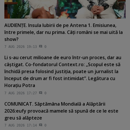
AUDIENŢE. Insula Iubirii de pe Antena 1. Emisiunea,
între primele, dar nu prima. Câţi români se mai uită la
show?
7 AUG 2026 19:13
0
Li s-au cerut milioane de euro într-un proces, dar au
câştigat. Co-fondatorul Context.ro: „Scopul este să
închidă presa folosind justiţia, poate un jurnalist la
început de drum ar fi fost intimidat”. Legătura cu
Horaţiu Potra
7 AUG 2026 17:27
0
COMUNICAT. Săptămâna Mondială a Alăptării
2026:eufy provoacă mamele să spună de ce le este
greu să alăpteze
7 AUG 2026 17:14
0