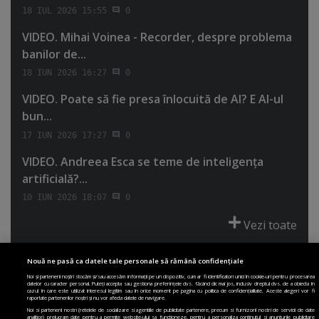
18 IUL 2026 15:55
0
VIDEO. Mihai Voinea - Recorder, despre problema
banilor de...
18 IUN 2026 16:27
0
VIDEO. Poate să fie presa înlocuită de AI? E AI-ul
bun...
17 IUN 2026 17:27
0
VIDEO. Andreea Esca se teme de inteligenţa
artificială?...
10 IUN 2026 18:07
0
Vezi toate
Nouă ne pasă ca datele tale personale să rămână confidențiale
Noi și partenerii noștri stocăm și/sau accesăm informații pe un dispozitiv, cum ar fi identificatori unici în cookie-uri pentru procesarea
datelor cu caracter personal. Puteți accepta sau gestiona preferințele dvs. făcând clic mai jos, inclusiv dreptul dvs. de a obiecta în
cazul în care este utilizat interesul legitim sau în orice moment pe pagina cu politica de confidențialitate. Aceste alegeri vor fi
PRIMA PAGINĂ
POLITICA DE COLECTARE ACORD COOKIE
raportate partenerilor noștri și nu vor afecta datele de navigare.
POLITICA DE CONFIDENȚIALITATE
DESPRE SITE
ECHIPA
Noi si partenerii nostri (retelele de socializare si agentiile de publicitate partenere, precum si furnizorii nostri de servicii de date
analitice) prelucram date pentru a permite website-ului sa functioneze, pentru a personaliza continutul si anunturile publicitare