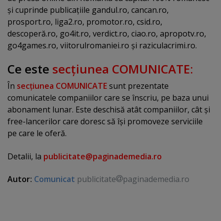
şi cuprinde publicaţiile gandul.ro, cancan.ro,
prosport.ro, liga2.ro, promotor.ro, csid.ro,
descoperă.ro, go4it.ro, verdict.ro, ciao.ro, apropotv.ro,
go4games.ro, viitorulromaniei.ro şi raziculacrimi.ro.
Ce este
secţiunea COMUNICATE:
În
secţiunea COMUNICATE
sunt prezentate
comunicatele companiilor care se înscriu, pe baza unui
abonament lunar. Este deschisă atât companiilor, cât şi
free-lancerilor care doresc să îşi promoveze serviciile
pe care le oferă.
Detalii, la
publicitate@paginademedia.ro
Autor:
Comunicat
publicitate
paginademedia.ro