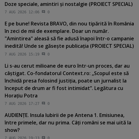
Doze speciale, amintiri şi nostalgie (PROIECT SPECIAL)
7 AUG 2026 12:06
0
E pe bune! Revista BRAVO, din nou tipărită în România
în zeci de mii de exemplare. Doar un număr.
"Amintirea" aleasă să fie adusă înapoi într-o campanie
inedită! Unde se găseşte publicaţia (PROIECT SPECIAL)
7 AUG 2026 15:19
0
Li s-au cerut milioane de euro într-un proces, dar au
câştigat. Co-fondatorul Context.ro: „Scopul este să
închidă presa folosind justiţia, poate un jurnalist la
început de drum ar fi fost intimidat”. Legătura cu
Horaţiu Potra
7 AUG 2026 17:27
0
AUDIENŢE. Insula Iubirii de pe Antena 1. Emisiunea,
între primele, dar nu prima. Câţi români se mai uită la
show?
7 AUG 2026 19:13
0