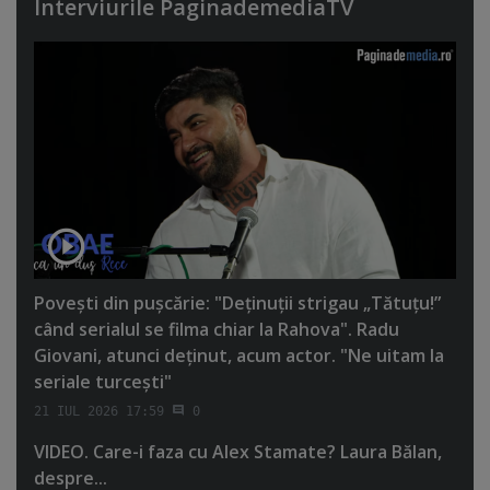
Interviurile PaginademediaTV
Poveşti din puşcărie: "Deţinuţii strigau „Tătuţu!”
când serialul se filma chiar la Rahova". Radu
Giovani, atunci deţinut, acum actor. "Ne uitam la
seriale turceşti"
21 IUL 2026 17:59
0
VIDEO. Care-i faza cu Alex Stamate? Laura Bălan,
despre...