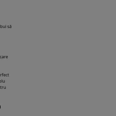
bui să
 care
rfect
plu
tru
a