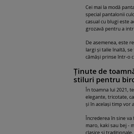
Cei mai la modă panta
special pantalonii cu
casual cu blugi este a
grozavă pentru a intr
De asemenea, este rec
largi şi talie înaltă, s
cămăşi prinse într-o c
Ţinute de toamnă 
stiluri pentru bir
În toamna lui 2021, te
elegante, tricotate, c
şi în acelaşi timp vor
Încrederea în sine va
maro, kaki sau bej - m
clasice şi tradiţionale