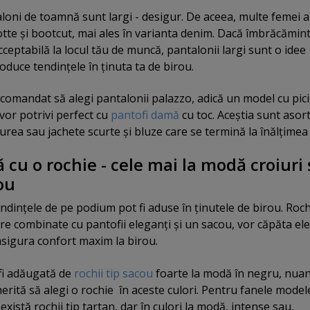
loni de toamnă sunt largi - desigur. De aceea, multe femei a
lotte şi bootcut, mai ales în varianta denim. Dacă îmbrăcămin
cceptabilă la locul tău de muncă, pantalonii largi sunt o idee
oduce tendinţele în ţinuta ta de birou.
omandat să alegi pantalonii palazzo, adică un model cu pic
e vor potrivi perfect cu
pantofi damă
cu toc. Aceştia sunt asort
urea sau jachete scurte şi bluze care se termină la înălţimea t
cu o rochie - cele mai la modă croiuri 
ou
ndinţele de pe podium pot fi aduse în ţinutele de birou. Roch
are combinate cu pantofii eleganţi şi un sacou, vor căpăta el
 asigura confort maxim la birou.
 fi adăugată de
rochii tip sacou
foarte la modă în negru, nuan
erită să alegi o rochie în aceste culori. Pentru fanele model
, există rochii tip tartan, dar în culori la modă, intense sau,