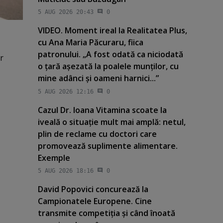
5 AUG 2026 20:43
0
VIDEO. Moment ireal la Realitatea Plus,
cu Ana Maria Păcuraru, fiica
patronului. „A fost odată ca niciodată
r
o ţară aşezată la poalele munţilor, cu
mine adânci şi oameni harnici...”
5 AUG 2026 12:16
0
Cazul Dr. Ioana Vitamina scoate la
iveală o situaţie mult mai amplă: netul,
plin de reclame cu doctori care
promovează suplimente alimentare.
Exemple
5 AUG 2026 18:16
0
David Popovici concurează la
Campionatele Europene. Cine
transmite competiţia şi când înoată