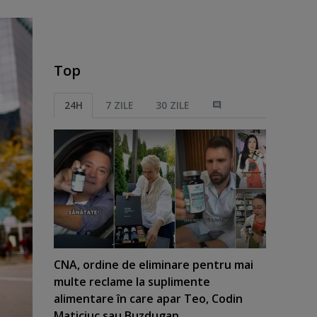
Top
24H
7 ZILE
30 ZILE
CNA, ordine de eliminare pentru mai
multe reclame la suplimente
alimentare în care apar Teo, Codin
Maticiuc sau Buzdugan