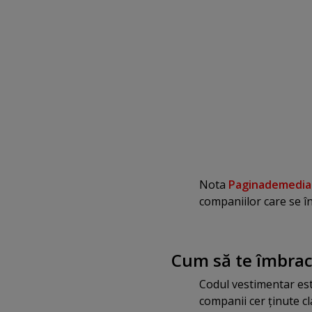
Nota
Paginademedia
companiilor care se î
Cum să te îmbrac
Codul vestimentar est
companii cer ţinute cl