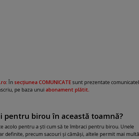
.ro
: În
secţiunea COMUNICATE
sunt prezentate comunicate
nscriu, pe baza unui
abonament plătit.
i pentru birou în această toamnă?
e acolo pentru a şti cum să te îmbraci pentru birou. Unele
ar definite, precum sacouri şi cămăşi, altele permit mai mult