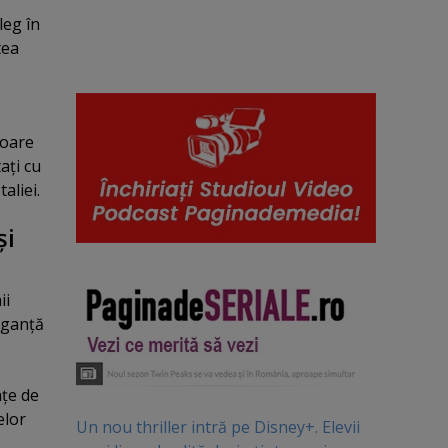
leg în
tea
ioare
aţi cu
aliei.
şi
ii
eganţă
ţe de
elor
Un nou thriller intră pe Disney+. Elevii