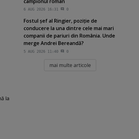
campionul român
6 AUG 2026 16:31
0
Fostul şef al Ringier, poziţie de
conducere la una dintre cele mai mari
companii de pariuri din România. Unde
merge Andrei Bereandă?
5 AUG 2026 11:40
0
mai multe articole
ă la