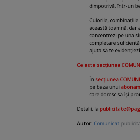
dimpotrivă, într-un bej
Culorile, combinaţiile
această toamnă, dar at
concentrezi pe una sin
completare suficientă 
ajuta să te evidenţiez
Ce este secţiunea COMUN
În
secţiunea COMUN
pe baza unui
abonam
care doresc să îşi pro
Detalii, la
publicitate@pag
Autor:
Comunicat
publicit