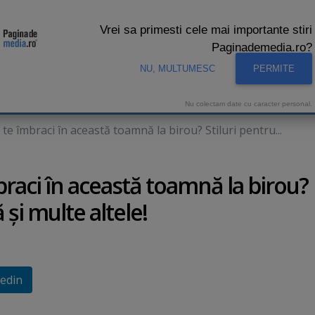
Vrei sa primesti cele mai importante stiri
Paginademedia.ro?
NU, MULTUMESC
PERMITE
CNA
INTERVIURI VIDEO
STUDIO VIDEO
AUDIENTE 
Nu colectam date cu caracter personal.
îmbraci în această toamnă la birou? Stiluri pentru...
aci în această toamnă la birou?
 şi multe altele!
edin