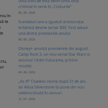
unui liceu de elită devin ținta unui
criminal în serie în „Cioburile”
06.08.2026
irou în
să te
Scandalul care a zguduit aristocrația
o
britanică devine serial. BBC First aduce
te
una dintre premierele anului
06.08.2026
Disney+ anunță premierele din august.
Camp Rock 3, un nou serial Star Wars și
sezonul 14 din Futurama, printre
riu,
noutăți
lor
04.08.2026
„As if!” Clueless revine după 31 de ani,
iar Alicia Silverstone își pune din nou
celebra ținută în carouri
31.07.2026