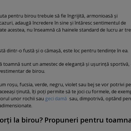
nuta pentru birou trebuie să fie îngrijită, armonioasă şi
cazuri, adaugă încredere în sine şi întăresc sentimentul de
ate acestea, nu înseamnă că hainele standard de lucru ar tre
tă dintr-o fustă şi o cămaşă, este loc pentru tendinţe în ea.
ă toamnă sunt un amestec de eleganţă şi uşurinţă sportivă,
vestimentar de birou.
m roşu, fucsia, verde, negru, violet sau bej se vor potrivi pe
 aceeaşi ţinută, îţi poţi permite să te joci cu formele, de exem
utorul unor rochii sau
geci damă
sau, dimpotrivă, optând pen
radimensionate.
porţi la birou? Propuneri pentru toamn