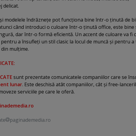
 delicat.
 şi modelele îndrăzneţe pot funcţiona bine într-o ţinută de b
unci când introduci o culoare într-o ţinută office, este bine 
gură, dar într-o formă eficientă. Un accent de culoare va fi 
pentru a însufleţi un stil clasic la locul de muncă şi pentru a 
i din mulţime.
ICATE:
ICATE
sunt prezentate comunicatele companiilor care se însc
ent lunar
. Este deschisă atât companiilor, cât şi free-lanceri
moveze serviciile pe care le oferă.
inademedia.ro
ate
paginademedia.ro