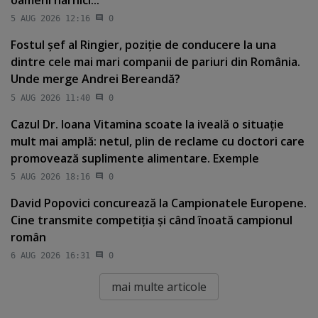
5 AUG 2026 12:16
0
Fostul şef al Ringier, poziţie de conducere la una
dintre cele mai mari companii de pariuri din România.
Unde merge Andrei Bereandă?
5 AUG 2026 11:40
0
Cazul Dr. Ioana Vitamina scoate la iveală o situaţie
mult mai amplă: netul, plin de reclame cu doctori care
promovează suplimente alimentare. Exemple
5 AUG 2026 18:16
0
David Popovici concurează la Campionatele Europene.
Cine transmite competiţia şi când înoată campionul
român
6 AUG 2026 16:31
0
mai multe articole