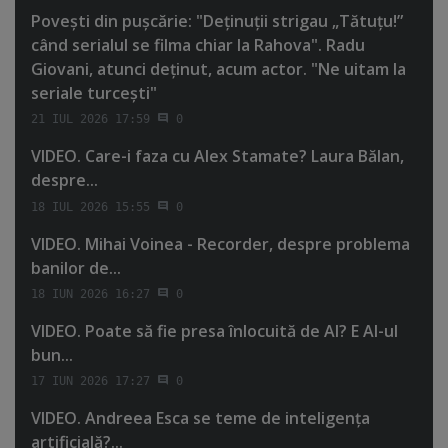
Poveşti din puşcărie: "Deţinuţii strigau „Tătuţu!”
când serialul se filma chiar la Rahova". Radu
Giovani, atunci deţinut, acum actor. "Ne uitam la
seriale turceşti"
21 IUL 2026 17:59
0
VIDEO. Care-i faza cu Alex Stamate? Laura Bălan,
despre...
18 IUL 2026 15:55
0
VIDEO. Mihai Voinea - Recorder, despre problema
banilor de...
18 IUN 2026 16:27
0
VIDEO. Poate să fie presa înlocuită de AI? E AI-ul
bun...
17 IUN 2026 17:27
0
VIDEO. Andreea Esca se teme de inteligenţa
artificială?...