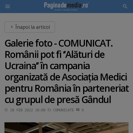
Skip
Înapoi la articol
to
main
Galerie foto - COMUNICAT.
content
Românii pot fi ‘’Alături de
Ucraina’’ în campania
organizată de Asociaţia Medici
pentru România în parteneriat
cu grupul de presă Gândul
28 FEB 2022 10:00
COMUNICATE
0