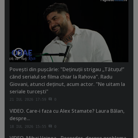
Poveşti din puşcărie: "Deţinuţii strigau „Tătuţu!”
când serialul se filma chiar la Rahova". Radu
Giovani, atunci deţinut, acum actor. "Ne uitam la
seriale turceşti"
21 IUL 2026 17:59
0
VIDEO. Care-i faza cu Alex Stamate? Laura Bălan,
despre...
18 IUL 2026 15:55
0
VIDEO. Mihai Voinea - Recorder, despre problema