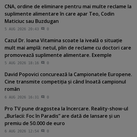
CNA, ordine de eliminare pentru mai multe reclame la
suplimente alimentare în care apar Teo, Codin
Maticiuc sau Buzdugan
5 AUG 2026 20:43
0
Cazul Dr. Ioana Vitamina scoate la iveală o situaţie
mult mai amplă: netul, plin de reclame cu doctori care
promovează suplimente alimentare. Exemple
5 AUG 2026 18:16
0
David Popovici concurează la Campionatele Europene.
Cine transmite competiţia şi când înoată campionul
român
6 AUG 2026 16:31
0
Pro TV pune dragostea la încercare. Reality-show-ul
„Burlacii: Foc în Paradis” are dată de lansare şi un
premiu de 50.000 de euro
6 AUG 2026 12:54
0