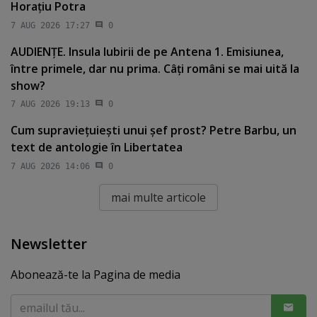
Horaţiu Potra
7 AUG 2026 17:27
0
AUDIENŢE. Insula Iubirii de pe Antena 1. Emisiunea,
între primele, dar nu prima. Câţi români se mai uită la
show?
7 AUG 2026 19:13
0
Cum supravieţuieşti unui şef prost? Petre Barbu, un
text de antologie în Libertatea
7 AUG 2026 14:06
0
mai multe articole
Newsletter
Abonează-te la Pagina de media