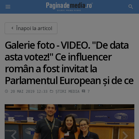
Skip
Înapoi la articol
to
main
Galerie foto - VIDEO. "De data
content
asta votez!" Ce influencer
român a fost invitat la
Parlamentul European şi de ce
20 MAI 2019 12:33
ȘTIRI MEDIA
7