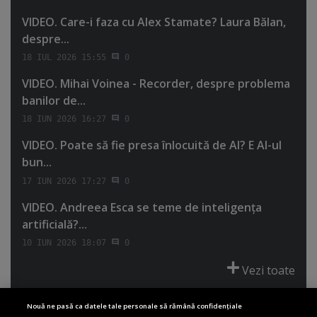
VIDEO. Care-i faza cu Alex Stamate? Laura Bălan,
despre...
18 IUL 2026 15:55
0
VIDEO. Mihai Voinea - Recorder, despre problema
banilor de...
18 IUN 2026 16:27
0
VIDEO. Poate să fie presa înlocuită de AI? E AI-ul
bun...
17 IUN 2026 17:27
0
VIDEO. Andreea Esca se teme de inteligenţa
artificială?...
10 IUN 2026 18:07
0
Vezi toate
Nouă ne pasă ca datele tale personale să rămână confidențiale