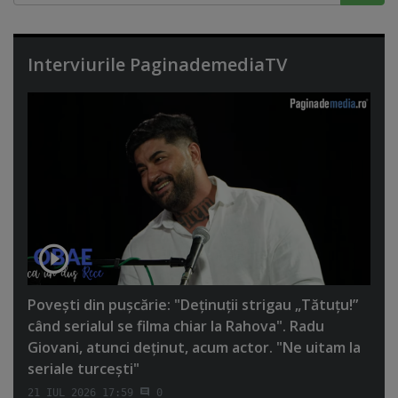
Interviurile PaginademediaTV
Poveşti din puşcărie: "Deţinuţii strigau „Tătuţu!”
când serialul se filma chiar la Rahova". Radu
Giovani, atunci deţinut, acum actor. "Ne uitam la
seriale turceşti"
21 IUL 2026 17:59
0