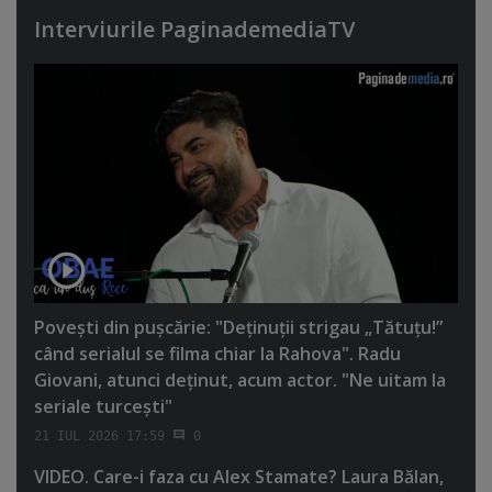
Interviurile PaginademediaTV
Poveşti din puşcărie: "Deţinuţii strigau „Tătuţu!”
când serialul se filma chiar la Rahova". Radu
Giovani, atunci deţinut, acum actor. "Ne uitam la
seriale turceşti"
21 IUL 2026 17:59
0
VIDEO. Care-i faza cu Alex Stamate? Laura Bălan,