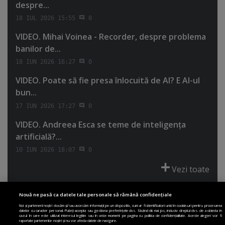
despre...
18 IUL 2026 15:55
0
VIDEO. Mihai Voinea - Recorder, despre problema
banilor de...
18 IUN 2026 16:27
0
VIDEO. Poate să fie presa înlocuită de AI? E AI-ul
bun...
17 IUN 2026 17:27
0
VIDEO. Andreea Esca se teme de inteligenţa
artificială?...
10 IUN 2026 18:07
0
Vezi toate
Nouă ne pasă ca datele tale personale să rămână confidențiale
Noi și partenerii noștri stocăm și/sau accesăm informații pe un dispozitiv, cum ar fi identificatori unici în cookie-uri pentru procesarea
datelor cu caracter personal. Puteți accepta sau gestiona preferințele dvs. făcând clic mai jos, inclusiv dreptul dvs. de a obiecta în
cazul în care este utilizat interesul legitim sau în orice moment pe pagina cu politica de confidențialitate. Aceste alegeri vor fi
PRIMA PAGINĂ
POLITICA DE COLECTARE ACORD COOKIE
raportate partenerilor noștri și nu vor afecta datele de navigare.