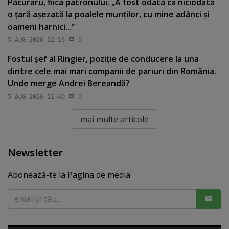
Păcuraru, fiica patronului. „A fost odată ca niciodată
o ţară aşezată la poalele munţilor, cu mine adânci şi
oameni harnici...”
5 AUG 2026 12:16
0
Fostul şef al Ringier, poziţie de conducere la una
dintre cele mai mari companii de pariuri din România.
Unde merge Andrei Bereandă?
5 AUG 2026 11:40
0
mai multe articole
Newsletter
Abonează-te la Pagina de media