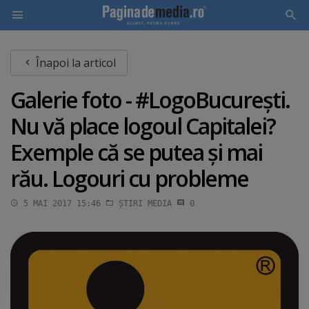
Skip
Înapoi la articol
to
main
Galerie foto - #LogoBucureşti.
content
Nu vă place logoul Capitalei?
Exemple că se putea şi mai
rău. Logouri cu probleme
5 MAI 2017 15:46
ȘTIRI MEDIA
0