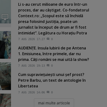
Li s-au cerut milioane de euro într-un
proces, dar au câştigat. Co-fondatorul
Context.ro: „Scopul este să închidă
presa folosind justiţia, poate un
jurnalist la început de drum ar fi fost
intimidat”. Legătura cu Horaţiu Potra
7 AUG 2026 17:27
0
AUDIENŢE. Insula Iubirii de pe Antena
1. Emisiunea, între primele, dar nu
prima. Câţi români se mai uită la show?
7 AUG 2026 19:13
0
Cum supravieţuieşti unui şef prost?
Petre Barbu, un text de antologie în
Libertatea
7 AUG 2026 14:06
0
mai multe articole