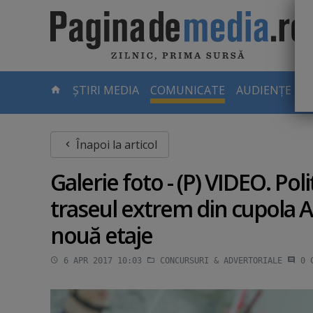
Skip
to
main
content
-
ȘTIRI MEDIA
COMUNICATE
AUDIENȚE TV
PAGINA
CURENTĂ
Înapoi la articol
Galerie foto - (P) VIDEO. Poli
traseul extrem din cupola AF
nouă etaje
6 APR 2017 10:03
CONCURSURI & ADVERTORIALE
0