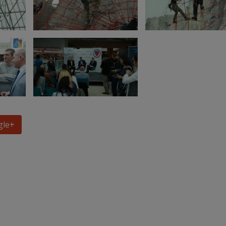
gle
+