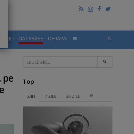
RADIO
DATABASE
DERAPAJ
Caută
, pe
Top
e
24H
7 ZILE
30 ZILE