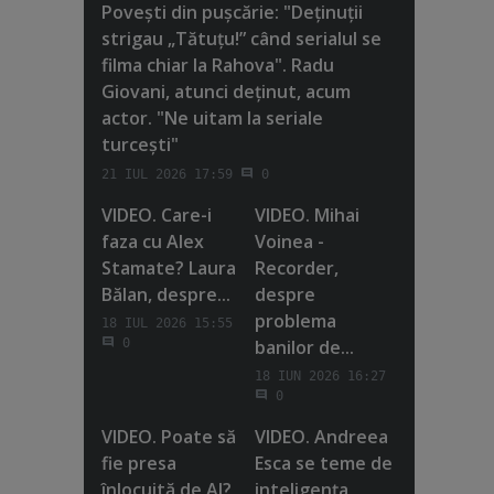
Poveşti din puşcărie: "Deţinuţii
strigau „Tătuţu!” când serialul se
filma chiar la Rahova". Radu
Giovani, atunci deţinut, acum
actor. "Ne uitam la seriale
turceşti"
21 IUL 2026 17:59
0
VIDEO. Care-i
VIDEO. Mihai
faza cu Alex
Voinea -
Stamate? Laura
Recorder,
Bălan, despre...
despre
problema
18 IUL 2026 15:55
banilor de...
0
18 IUN 2026 16:27
0
VIDEO. Poate să
VIDEO. Andreea
fie presa
Esca se teme de
înlocuită de AI?
inteligenţa