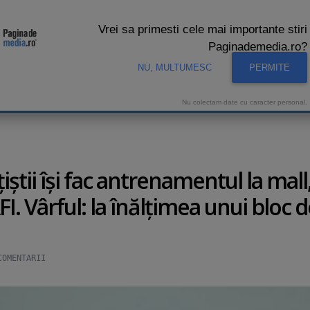
Vrei sa primesti cele mai importante stiri
Paginademedia.ro?
NU, MULTUMESC
PERMITE
CNA
INTERVIURI VIDEO
STUDIO VIDEO
AUDIENTE 
Nu colectam date cu caracter personal.
ţiştii îşi fac antrenamentul la mall
I. Vârful: la înălţimea unui bloc d
COMENTARII