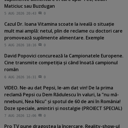
Maticiuc sau Buzdugan
5 AUG 2026 20:43
0
Cazul Dr. Ioana Vitamina scoate la iveală o situaţie
mult mai amplă: netul, plin de reclame cu doctori care
promovează suplimente alimentare. Exemple
5 AUG 2026 18:16
0
David Popovici concurează la Campionatele Europene.
Cine transmite competiţia şi când înoată campionul
român
6 AUG 2026 16:31
0
VIDEO. Ne-au dat Pepsi, le-am dat vin! De la prima
reclamă Pepsi cu Dem Rădulescu în valuri, la "nu mă-
nnebuni, Nea Nicu" şi spotul de 60 de ani în România!
Doze speciale, amintiri şi nostalgie (PROIECT SPECIAL)
7 AUG 2026 12:06
0
Pro TV pune dragostea la încercare. Reality-show-ul