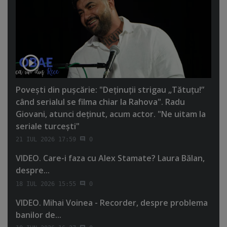
Poveşti din puşcărie: "Deţinuţii strigau „Tătuţu!”
când serialul se filma chiar la Rahova". Radu
Giovani, atunci deţinut, acum actor. "Ne uitam la
seriale turceşti"
21 IUL 2026 17:59
0
VIDEO. Care-i faza cu Alex Stamate? Laura Bălan,
despre...
18 IUL 2026 15:55
0
VIDEO. Mihai Voinea - Recorder, despre problema
banilor de...