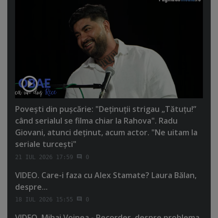
Poveşti din puşcărie: "Deţinuţii strigau „Tătuţu!”
când serialul se filma chiar la Rahova". Radu
Giovani, atunci deţinut, acum actor. "Ne uitam la
seriale turceşti"
21 IUL 2026 17:59
0
VIDEO. Care-i faza cu Alex Stamate? Laura Bălan,
despre...
18 IUL 2026 15:55
0
VIDEO. Mihai Voinea - Recorder, despre problema