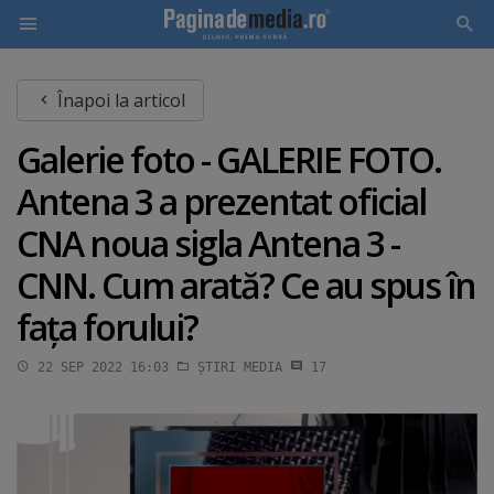
Skip
Înapoi la articol
to
main
Galerie foto - GALERIE FOTO.
content
Antena 3 a prezentat oficial
CNA noua sigla Antena 3 -
CNN. Cum arată? Ce au spus în
faţa forului?
22 SEP 2022 16:03
ȘTIRI MEDIA
17