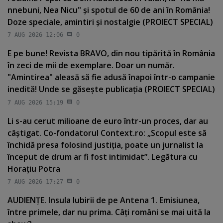
nnebuni, Nea Nicu" şi spotul de 60 de ani în România!
Doze speciale, amintiri şi nostalgie (PROIECT SPECIAL)
7 AUG 2026 12:06
0
E pe bune! Revista BRAVO, din nou tipărită în România
în zeci de mii de exemplare. Doar un număr.
"Amintirea" aleasă să fie adusă înapoi într-o campanie
inedită! Unde se găseşte publicaţia (PROIECT SPECIAL)
7 AUG 2026 15:19
0
Li s-au cerut milioane de euro într-un proces, dar au
câştigat. Co-fondatorul Context.ro: „Scopul este să
închidă presa folosind justiţia, poate un jurnalist la
început de drum ar fi fost intimidat”. Legătura cu
Horaţiu Potra
7 AUG 2026 17:27
0
AUDIENŢE. Insula Iubirii de pe Antena 1. Emisiunea,
între primele, dar nu prima. Câţi români se mai uită la