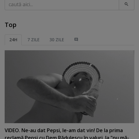
Caută
Top
24H
7 ZILE
30 ZILE
VIDEO. Ne-au dat Pepsi, le-am dat vin! De la prima
reclamă Pepsi cu Dem Rădulescu în valuri, la "nu mă-