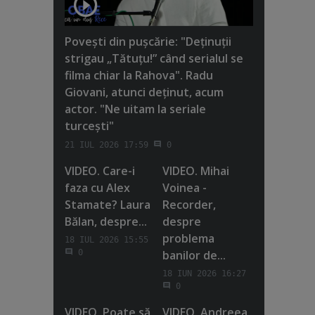
Poveşti din puşcărie: "Deţinuţii
strigau „Tătuţu!” când serialul se
filma chiar la Rahova". Radu
Giovani, atunci deţinut, acum
actor. "Ne uitam la seriale
turceşti"
21 IUL 2026 17:59
0
VIDEO. Care-i
VIDEO. Mihai
faza cu Alex
Voinea -
Stamate? Laura
Recorder,
Bălan, despre...
despre
problema
18 IUL 2026 15:55
banilor de...
0
18 IUN 2026 16:27
0
VIDEO. Poate să
VIDEO. Andreea