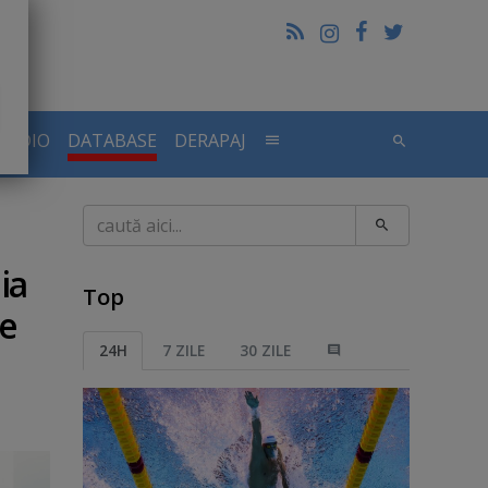
RADIO
DATABASE
DERAPAJ
Caută
ia
Top
de
24H
7 ZILE
30 ZILE