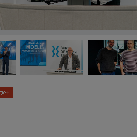
gle
+