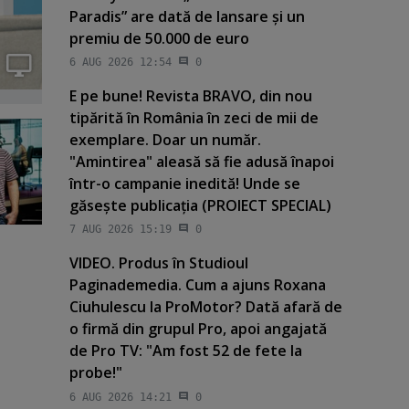
Paradis” are dată de lansare şi un
premiu de 50.000 de euro
6 AUG 2026 12:54
0
E pe bune! Revista BRAVO, din nou
tipărită în România în zeci de mii de
exemplare. Doar un număr.
"Amintirea" aleasă să fie adusă înapoi
într-o campanie inedită! Unde se
găseşte publicaţia (PROIECT SPECIAL)
7 AUG 2026 15:19
0
VIDEO. Produs în Studioul
Paginademedia. Cum a ajuns Roxana
Ciuhulescu la ProMotor? Dată afară de
o firmă din grupul Pro, apoi angajată
de Pro TV: "Am fost 52 de fete la
probe!"
6 AUG 2026 14:21
0