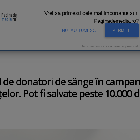
Vrei sa primesti cele mai importante stiri
Paginademedia.ro?
NU, MULTUMESC
PERMITE
CNA
INTERVIURI VIDEO
STUDIO VIDEO
AUDIENTE 
Nu colectam date cu caracter personal.
d de donatori de sânge în campan
elor. Pot fi salvate peste 10.000 