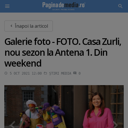
Skip
Înapoi la articol
to
main
Galerie foto - FOTO. Casa Zurli,
content
nou sezon la Antena 1. Din
weekend
5 OCT 2021 12:00
ȘTIRI MEDIA
0