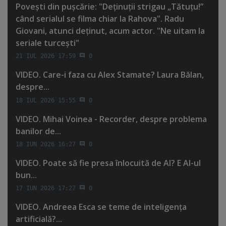
Poveşti din puşcărie: "Deţinuţii strigau „Tătuţu!”
când serialul se filma chiar la Rahova". Radu
Giovani, atunci deţinut, acum actor. "Ne uitam la
seriale turceşti"
21 IUL 2026 17:59
0
VIDEO. Care-i faza cu Alex Stamate? Laura Bălan,
despre...
18 IUL 2026 15:55
0
VIDEO. Mihai Voinea - Recorder, despre problema
banilor de...
18 IUN 2026 16:27
0
VIDEO. Poate să fie presa înlocuită de AI? E AI-ul
bun...
17 IUN 2026 17:27
0
VIDEO. Andreea Esca se teme de inteligenţa
artificială?...