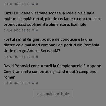
5 AUG 2026 12:16
0
Cazul Dr. Ioana Vitamina scoate la iveală o situaţie
mult mai amplă: netul, plin de reclame cu doctori care
promovează suplimente alimentare. Exemple
5 AUG 2026 18:16
0
Fostul şef al Ringier, poziţie de conducere la una
dintre cele mai mari companii de pariuri din România.
Unde merge Andrei Bereandă?
5 AUG 2026 11:40
0
David Popovici concurează la Campionatele Europene.
Cine transmite competiţia şi când înoată campionul
român
6 AUG 2026 16:31
0
mai multe articole