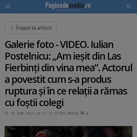
Skip
Înapoi la articol
to
main
Galerie foto - VIDEO. Iulian
content
Postelnicu: „Am ieşit din Las
Fierbinţi din vina mea”. Actorul
a povestit cum s-a produs
ruptura şi în ce relaţii a rămas
cu foştii colegi
10 IUN 2023 14:37
ȘTIRI MEDIA
0