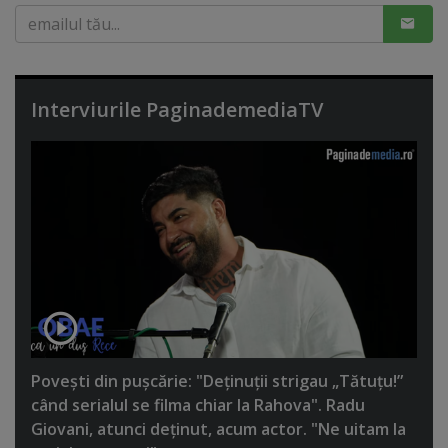
Interviurile PaginademediaTV
Poveşti din puşcărie: "Deţinuţii strigau „Tătuţu!”
când serialul se filma chiar la Rahova". Radu
Giovani, atunci deţinut, acum actor. "Ne uitam la