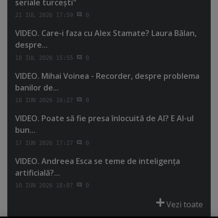
seriale turceşti"
21 IUL 2026 17:59
0
VIDEO. Care-i faza cu Alex Stamate? Laura Bălan,
despre...
18 IUL 2026 15:55
0
VIDEO. Mihai Voinea - Recorder, despre problema
banilor de...
18 IUN 2026 16:27
0
VIDEO. Poate să fie presa înlocuită de AI? E AI-ul
bun...
17 IUN 2026 17:27
0
VIDEO. Andreea Esca se teme de inteligenţa
artificială?...
10 IUN 2026 18:07
0
Vezi toate