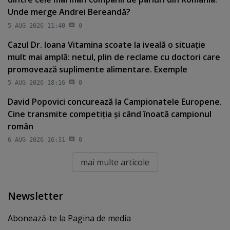
Unde merge Andrei Bereandă?
5 AUG 2026 11:40
0
Cazul Dr. Ioana Vitamina scoate la iveală o situaţie
mult mai amplă: netul, plin de reclame cu doctori care
promovează suplimente alimentare. Exemple
5 AUG 2026 18:16
0
David Popovici concurează la Campionatele Europene.
Cine transmite competiţia şi când înoată campionul
român
6 AUG 2026 16:31
0
mai multe articole
Newsletter
Abonează-te la Pagina de media