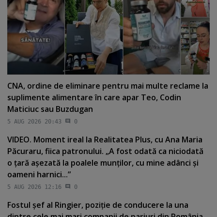
CNA, ordine de eliminare pentru mai multe reclame la
suplimente alimentare în care apar Teo, Codin
Maticiuc sau Buzdugan
5 AUG 2026 20:43
0
VIDEO. Moment ireal la Realitatea Plus, cu Ana Maria
Păcuraru, fiica patronului. „A fost odată ca niciodată
o ţară aşezată la poalele munţilor, cu mine adânci şi
oameni harnici...”
5 AUG 2026 12:16
0
Fostul şef al Ringier, poziţie de conducere la una
dintre cele mai mari companii de pariuri din România.