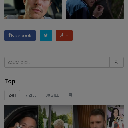
Facebook
+
Caută
Top
24H
7 ZILE
30 ZILE