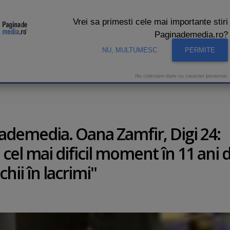
Vrei sa primesti cele mai importante stiri
Paginademedia.ro?
NU, MULTUMESC
PERMITE
CNA
INTERVIURI VIDEO
STUDIO VIDEO
AUDIENTE 
Nu colectam date cu caracter personal.
nademedia. Oana Zamfir, Digi 24:
cel mai dificil moment în 11 ani 
hii în lacrimi"