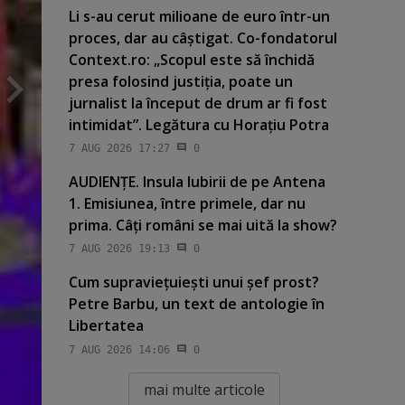
Li s-au cerut milioane de euro într-un
proces, dar au câştigat. Co-fondatorul
Context.ro: „Scopul este să închidă
presa folosind justiţia, poate un
jurnalist la început de drum ar fi fost
intimidat”. Legătura cu Horaţiu Potra
7 AUG 2026 17:27
0
AUDIENŢE. Insula Iubirii de pe Antena
1. Emisiunea, între primele, dar nu
prima. Câţi români se mai uită la show?
7 AUG 2026 19:13
0
Cum supravieţuieşti unui şef prost?
Petre Barbu, un text de antologie în
Libertatea
7 AUG 2026 14:06
0
mai multe articole