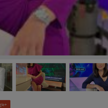
gle
+