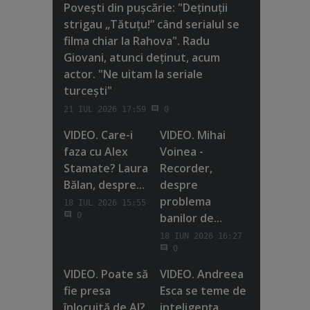
Poveşti din puşcărie: "Deţinuţii
strigau „Tătuţu!” când serialul se
filma chiar la Rahova". Radu
Giovani, atunci deţinut, acum
actor. "Ne uitam la seriale
turceşti"
21 IUL 2026 17:59
0
VIDEO. Care-i
VIDEO. Mihai
faza cu Alex
Voinea -
Stamate? Laura
Recorder,
Bălan, despre...
despre
problema
18 IUL 2026 15:55
banilor de...
0
18 IUN 2026 16:27
0
VIDEO. Poate să
VIDEO. Andreea
fie presa
Esca se teme de
înlocuită de AI?
inteligenţa