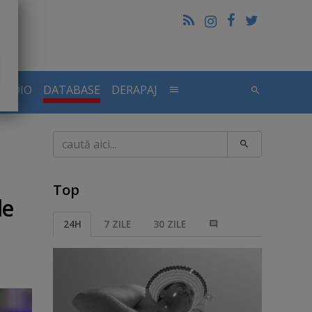
RADIO
DATABASE
DERAPAJ
Caută
Top
de
24H
7 ZILE
30 ZILE