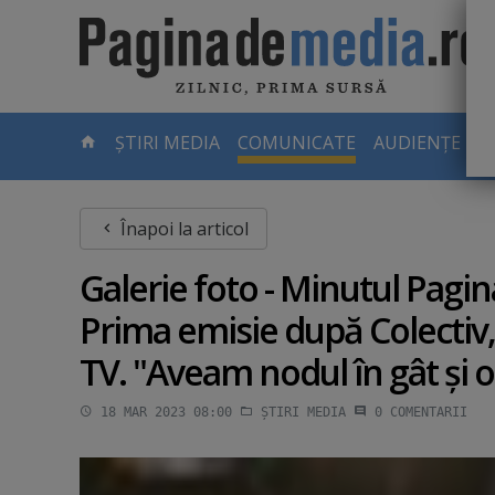
Skip
to
main
content
-
ȘTIRI MEDIA
COMUNICATE
AUDIENȚE TV
PAGINA
CURENTĂ
Înapoi la articol
Galerie foto - Minutul Pagi
Prima emisie după Colectiv, 
TV. "Aveam nodul în gât şi oc
18 MAR 2023 08:00
ȘTIRI MEDIA
0
COMENTARII