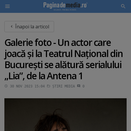
Skip
Înapoi la articol
to
main
Galerie foto - Un actor care
content
joacă şi la Teatrul Naţional din
Bucureşti se alătură serialului
„Lia”, de la Antena 1
30 NOV 2023 15:04
ȘTIRI MEDIA
0