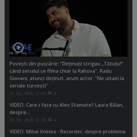
Poveşti din puşcărie: "Deţinuţii strigau „Tătuţu!”
când serialul se filma chiar la Rahova". Radu
Giovani, atunci deţinut, acum actor. "Ne uitam la
seriale turceşti"
21 IUL 2026 17:59
0
VIDEO. Care-i faza cu Alex Stamate? Laura Bălan,
despre...
18 IUL 2026 15:55
0
VIDEO. Mihai Voinea - Recorder, despre problema