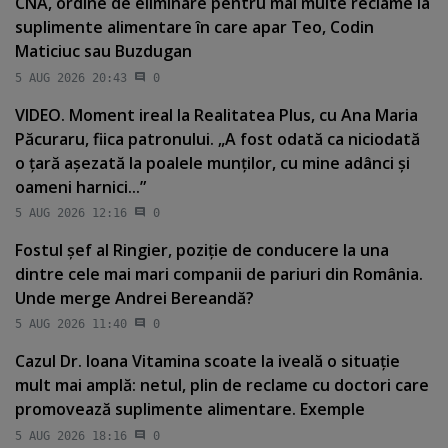
CNA, ordine de eliminare pentru mai multe reclame la
suplimente alimentare în care apar Teo, Codin
Maticiuc sau Buzdugan
5 AUG 2026 20:43
0
VIDEO. Moment ireal la Realitatea Plus, cu Ana Maria
Păcuraru, fiica patronului. „A fost odată ca niciodată
o ţară aşezată la poalele munţilor, cu mine adânci şi
oameni harnici...”
5 AUG 2026 12:16
0
Fostul şef al Ringier, poziţie de conducere la una
dintre cele mai mari companii de pariuri din România.
Unde merge Andrei Bereandă?
5 AUG 2026 11:40
0
Cazul Dr. Ioana Vitamina scoate la iveală o situaţie
mult mai amplă: netul, plin de reclame cu doctori care
promovează suplimente alimentare. Exemple
5 AUG 2026 18:16
0