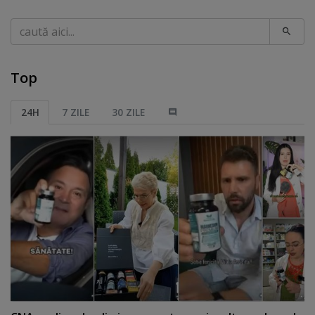
Caută
Top
24H
7 ZILE
30 ZILE