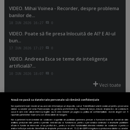
VIDEO. Mihai Voinea - Recorder, despre problema
banilor de...
18 IUN 2026 16:27
0
VIDEO. Poate să fie presa înlocuită de AI? E AI-ul
bun...
17 IUN 2026 17:27
0
VIDEO. Andreea Esca se teme de inteligenţa
artificială?...
10 IUN 2026 18:07
0
Vezi toate
Nouă ne pasă ca datele tale personale să rămână confidențiale
Noi și partenerii noștri stocăm și/sau accesăm informații pe un dispozitiv, cum ar fi identificatori unici în cookie-uri pentru procesarea
datelor cu caracter personal. Puteți accepta sau gestiona preferințele dvs. făcând clic mai jos, inclusiv dreptul dvs. de a obiecta în
cazul în care este utilizat interesul legitim sau în orice moment pe pagina cu politica de confidențialitate. Aceste alegeri vor fi
PRIMA PAGINĂ
POLITICA DE COLECTARE ACORD COOKIE
raportate partenerilor noștri și nu vor afecta datele de navigare.
POLITICA DE CONFIDENȚIALITATE
DESPRE SITE
ECHIPA
Noi si partenerii nostri (retelele de socializare si agentiile de publicitate partenere, precum si furnizorii nostri de servicii de date
analitice) prelucram date pentru a permite website-ului sa functioneze, pentru a personaliza continutul si anunturile publicitare
DESPRE MINE
JOBURI
CONTACT
ARHIVA
afisate in functie de interesele si/sau profilul dvs., pentru a va oferi functionalitati aferente retelelor de socializare si pentru a
analiza traficul pe website. Beneficiati de drepturile prevazute de art. 15-22 din GDPR in legatura cu prelucrarea datelor cu caracter