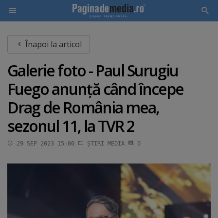
Skip
Înapoi la articol
to
main
Galerie foto - Paul Surugiu
content
Fuego anunţă când începe
Drag de România mea,
sezonul 11, la TVR 2
29 SEP 2023 15:00
ȘTIRI MEDIA
0