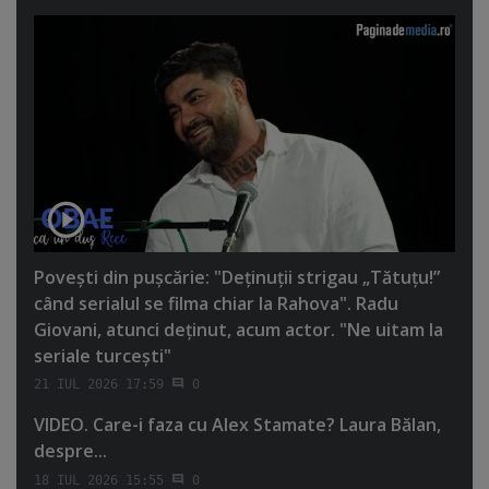
Poveşti din puşcărie: "Deţinuţii strigau „Tătuţu!”
când serialul se filma chiar la Rahova". Radu
Giovani, atunci deţinut, acum actor. "Ne uitam la
seriale turceşti"
21 IUL 2026 17:59
0
VIDEO. Care-i faza cu Alex Stamate? Laura Bălan,
despre...
18 IUL 2026 15:55
0