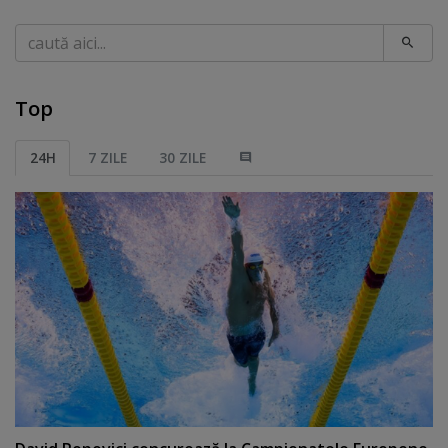
Caută
Top
24H
7 ZILE
30 ZILE