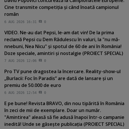
David Popovici concurează la Campionatele Europene.
Cine transmite competiţia şi când înoată campionul
român
6 AUG 2026 16:31
0
VIDEO. Ne-au dat Pepsi, le-am dat vin! De la prima
reclamă Pepsi cu Dem Rădulescu în valuri, la "nu mă-
nnebuni, Nea Nicu" şi spotul de 60 de ani în România!
Doze speciale, amintiri şi nostalgie (PROIECT SPECIAL)
7 AUG 2026 12:06
0
Pro TV pune dragostea la încercare. Reality-show-ul
„Burlacii: Foc în Paradis” are dată de lansare şi un
premiu de 50.000 de euro
6 AUG 2026 12:54
0
E pe bune! Revista BRAVO, din nou tipărită în România
în zeci de mii de exemplare. Doar un număr.
"Amintirea" aleasă să fie adusă înapoi într-o campanie
inedită! Unde se găseşte publicaţia (PROIECT SPECIAL)