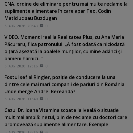
CNA, ordine de eliminare pentru mai multe reclame la
suplimente alimentare în care apar Teo, Codin
Maticiuc sau Buzdugan
5 AUG 2026 20:43
0
VIDEO. Moment ireal la Realitatea Plus, cu Ana Maria
Păcuraru, fiica patronului. „A fost odată ca niciodată
o ţară aşezată la poalele munţilor, cu mine adânci şi
oameni harnici...”
5 AUG 2026 12:16
0
Fostul şef al Ringier, poziţie de conducere la una
dintre cele mai mari companii de pariuri din România.
Unde merge Andrei Bereandă?
5 AUG 2026 11:40
0
Cazul Dr. Ioana Vitamina scoate la iveală o situaţie
mult mai amplă: netul, plin de reclame cu doctori care
promovează suplimente alimentare. Exemple
5 AUG 2026 18:16
0