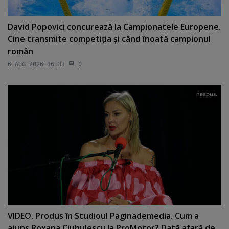
David Popovici concurează la Campionatele Europene.
Cine transmite competiţia şi când înoată campionul
român
6 AUG 2026 16:31
0
VIDEO. Produs în Studioul Paginademedia. Cum a
ajuns Roxana Ciuhulescu la ProMotor? Dată afară de