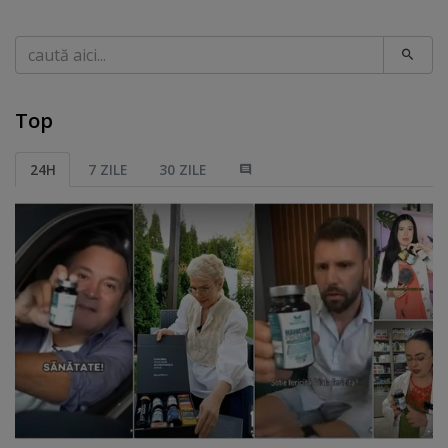
Caută
Top
24H
7 ZILE
30 ZILE