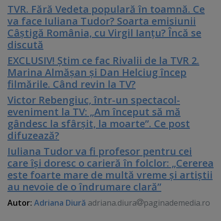
TVR. Fără Vedeta populară în toamnă. Ce
va face Iuliana Tudor? Soarta emisiunii
Câştigă România, cu Virgil Ianţu? Încă se
discută
EXCLUSIV! Ştim ce fac Rivalii de la TVR 2.
Marina Almăşan şi Dan Helciug încep
filmările. Când revin la TV?
Victor Rebengiuc, într-un spectacol-
eveniment la TV: „Am început să mă
gândesc la sfârşit, la moarte”. Ce post
difuzează?
Iuliana Tudor va fi profesor pentru cei
care îşi doresc o carieră în folclor: „Cererea
este foarte mare de multă vreme şi artiştii
au nevoie de o îndrumare clară”
Autor:
Adriana Diură
adriana.diura
paginademedia.ro