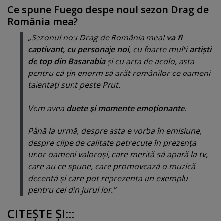
Ce spune Fuego despe noul sezon Drag de
România mea?
„Sezonul nou Drag de România mea!
va fi
captivant, cu personaje noi
, cu foarte mulţi
artişti
de top din Basarabia
şi cu arta de acolo, asta
pentru că ţin enorm să arăt românilor ce oameni
talentaţi sunt peste Prut.
Vom avea
duete şi momente emoţionante
.
Până la urmă, despre asta e vorba în emisiune,
despre clipe de calitate petrecute în prezenţa
unor oameni valoroşi, care merită să apară la tv,
care au ce spune, care promovează o muzică
decentă şi care pot reprezenta un exemplu
pentru cei din jurul lor.”
CITEŞTE ŞI:::