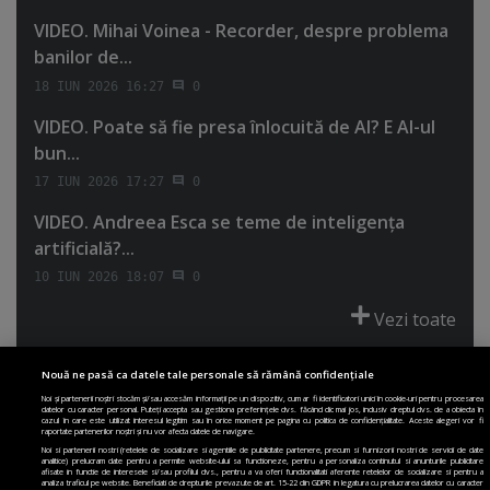
VIDEO. Mihai Voinea - Recorder, despre problema
banilor de...
18 IUN 2026 16:27
0
VIDEO. Poate să fie presa înlocuită de AI? E AI-ul
bun...
17 IUN 2026 17:27
0
VIDEO. Andreea Esca se teme de inteligenţa
artificială?...
10 IUN 2026 18:07
0
Vezi toate
Nouă ne pasă ca datele tale personale să rămână confidențiale
Noi și partenerii noștri stocăm și/sau accesăm informații pe un dispozitiv, cum ar fi identificatori unici în cookie-uri pentru procesarea
datelor cu caracter personal. Puteți accepta sau gestiona preferințele dvs. făcând clic mai jos, inclusiv dreptul dvs. de a obiecta în
cazul în care este utilizat interesul legitim sau în orice moment pe pagina cu politica de confidențialitate. Aceste alegeri vor fi
PRIMA PAGINĂ
POLITICA DE COLECTARE ACORD COOKIE
raportate partenerilor noștri și nu vor afecta datele de navigare.
POLITICA DE CONFIDENȚIALITATE
DESPRE SITE
ECHIPA
Noi si partenerii nostri (retelele de socializare si agentiile de publicitate partenere, precum si furnizorii nostri de servicii de date
analitice) prelucram date pentru a permite website-ului sa functioneze, pentru a personaliza continutul si anunturile publicitare
DESPRE MINE
JOBURI
CONTACT
ARHIVA
afisate in functie de interesele si/sau profilul dvs., pentru a va oferi functionalitati aferente retelelor de socializare si pentru a
analiza traficul pe website. Beneficiati de drepturile prevazute de art. 15-22 din GDPR in legatura cu prelucrarea datelor cu caracter