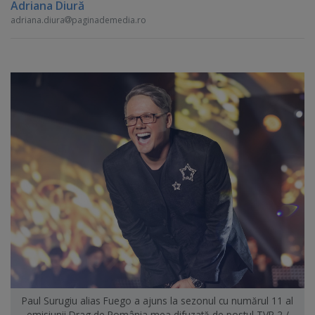
Adriana Diură
adriana.diura
paginademedia.ro
Paul Surugiu alias Fuego a ajuns la sezonul cu numărul 11 al
emisiunii Drag de România mea difuzată de postul TVR 2 /