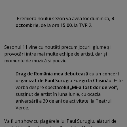
Premiera noului sezon va avea loc duminică,
8
octombrie,
de la ora
15.00
, la TVR 2.
Sezonul 11 vine cu noutăţi precum jocuri, glume şi
provocări între mai multe echipe de artişti, dar şi
momente de muzică şi poezie.
Drag de România mea debutează cu un concert
organizat de Paul Surugiu Fuego la Chişinău.
Este
vorba despre spectacolul
„Mi-a fost dor de voi"
,
susţinut de artist în luna iunie, cu ocazia
aniversării a 30 de ani de activitate, la Teatrul
Verde.
Va fi un show cu şlagărele lui Paul Surugiu, alături de