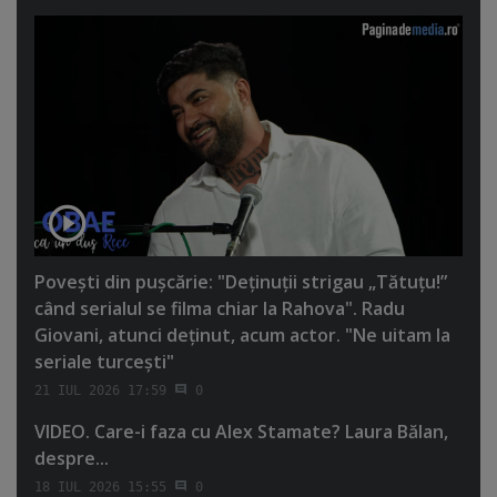
Poveşti din puşcărie: "Deţinuţii strigau „Tătuţu!”
când serialul se filma chiar la Rahova". Radu
Giovani, atunci deţinut, acum actor. "Ne uitam la
seriale turceşti"
21 IUL 2026 17:59
0
VIDEO. Care-i faza cu Alex Stamate? Laura Bălan,
despre...
18 IUL 2026 15:55
0