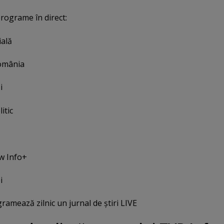
programe în direct:
ială
România
i
itic
w Info+
i
ramează zilnic un jurnal de ştiri LIVE