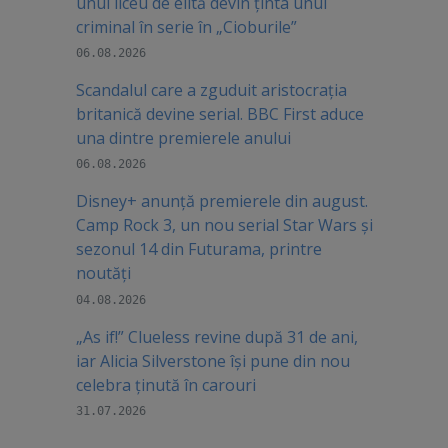
unui liceu de elită devin ținta unui
criminal în serie în „Cioburile”
06.08.2026
Scandalul care a zguduit aristocrația
britanică devine serial. BBC First aduce
una dintre premierele anului
06.08.2026
Disney+ anunță premierele din august.
Camp Rock 3, un nou serial Star Wars și
sezonul 14 din Futurama, printre
noutăți
04.08.2026
„As if!” Clueless revine după 31 de ani,
iar Alicia Silverstone își pune din nou
celebra ținută în carouri
31.07.2026