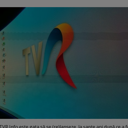
R Info este gata să se (re)lanseze, la şapte ani după ce a f