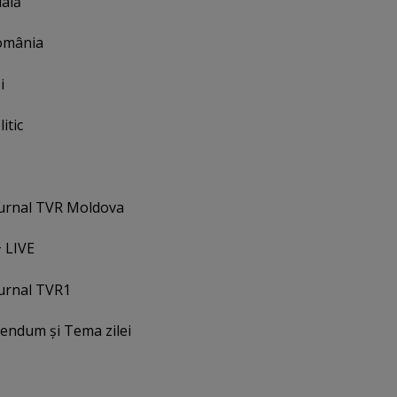
ială
România
i
itic
ejurnal TVR Moldova
+ LIVE
jurnal TVR1
rendum şi Tema zilei