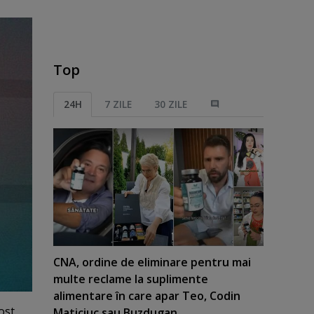
Top
24H
7 ZILE
30 ZILE
CNA, ordine de eliminare pentru mai
multe reclame la suplimente
alimentare în care apar Teo, Codin
ost
Maticiuc sau Buzdugan