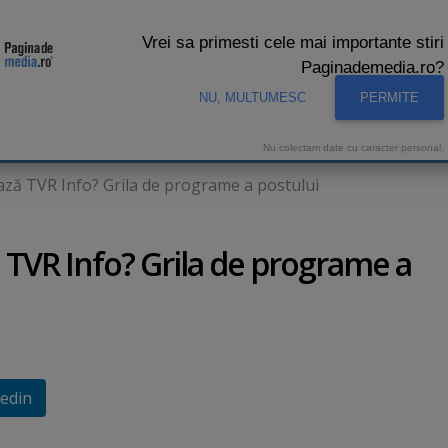
Vrei sa primesti cele mai importante stiri
Paginademedia.ro?
NU, MULTUMESC
PERMITE
CNA
INTERVIURI VIDEO
STUDIO VIDEO
AUDIENTE 
Nu colectam date cu caracter personal.
ză TVR Info? Grila de programe a postului
 TVR Info? Grila de programe a
edin