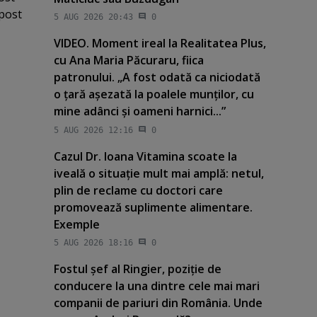
 post
5 AUG 2026 20:43
0
VIDEO. Moment ireal la Realitatea Plus,
cu Ana Maria Păcuraru, fiica
patronului. „A fost odată ca niciodată
o ţară aşezată la poalele munţilor, cu
mine adânci şi oameni harnici...”
5 AUG 2026 12:16
0
Cazul Dr. Ioana Vitamina scoate la
iveală o situaţie mult mai amplă: netul,
plin de reclame cu doctori care
promovează suplimente alimentare.
Exemple
5 AUG 2026 18:16
0
Fostul şef al Ringier, poziţie de
conducere la una dintre cele mai mari
companii de pariuri din România. Unde