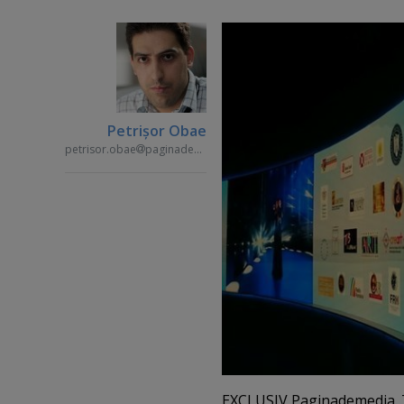
Petrişor Obae
petrisor.obae
paginademedia.ro
EXCLUSIV Paginademedia. TV