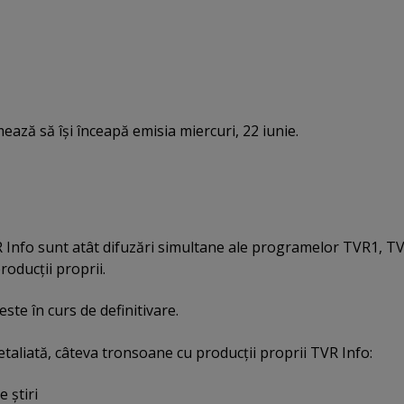
ază să îşi înceapă emisia miercuri, 22 iunie.
Info sunt atât difuzări simultane ale programelor TVR1, TV
oducţii proprii.
este în curs de definitivare.
detaliată, câteva tronsoane cu producţii proprii TVR Info:
e ştiri