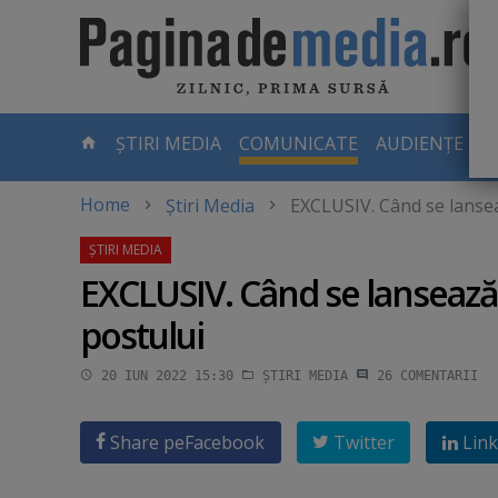
Skip
to
main
content
-
ȘTIRI MEDIA
COMUNICATE
AUDIENȚE TV
PAGINA
CURENTĂ
Home
Știri Media
EXCLUSIV. Când se lansea
EXCLUSIV. Când se lansează
postului
20 IUN 2022 15:30
ȘTIRI MEDIA
26
COMENTARII
Share pe
Facebook
Twitter
Link