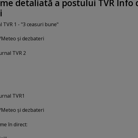
ame detaliată a postului TVR Info 
i
l TVR 1 - "3 ceasuri bune"
t/Meteo şi dezbateri
jurnal TVR 2
jurnal TVR1
t/Meteo şi dezbateri
me în direct: