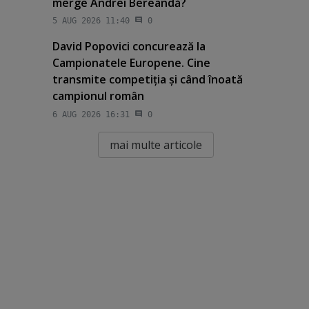
merge Andrei Bereandă?
5 AUG 2026 11:40
0
David Popovici concurează la
Campionatele Europene. Cine
transmite competiţia şi când înoată
campionul român
6 AUG 2026 16:31
0
mai multe articole