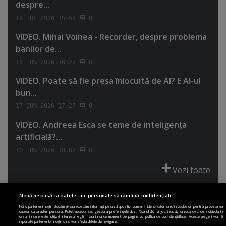
despre...
18 IUL 2026 15:55
0
VIDEO. Mihai Voinea - Recorder, despre problema
banilor de...
18 IUN 2026 16:27
0
VIDEO. Poate să fie presa înlocuită de AI? E AI-ul
bun...
17 IUN 2026 17:27
0
VIDEO. Andreea Esca se teme de inteligenţa
artificială?...
10 IUN 2026 18:07
0
Vezi toate
Nouă ne pasă ca datele tale personale să rămână confidențiale
Noi și partenerii noștri stocăm și/sau accesăm informații pe un dispozitiv, cum ar fi identificatori unici în cookie-uri pentru procesarea
datelor cu caracter personal. Puteți accepta sau gestiona preferințele dvs. făcând clic mai jos, inclusiv dreptul dvs. de a obiecta în
cazul în care este utilizat interesul legitim sau în orice moment pe pagina cu politica de confidențialitate. Aceste alegeri vor fi
PRIMA PAGINĂ
POLITICA DE COLECTARE ACORD COOKIE
raportate partenerilor noștri și nu vor afecta datele de navigare.