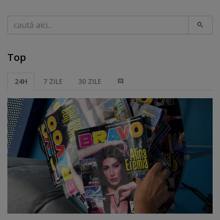
Caută
Top
24H
7 ZILE
30 ZILE