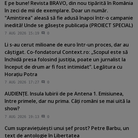
E pe bune! Revista BRAVO, din nou tipărită în România
în zeci de mii de exemplare. Doar un număr.
"Amintirea" aleasă să fie adusă înapoi într-o campanie
inedită! Unde se găseşte publicaţia (PROIECT SPECIAL)
7 AUG 2026 15:19
0
Li s-au cerut milioane de euro într-un proces, dar au
câştigat. Co-fondatorul Context.ro: „Scopul este să
închidă presa folosind justiţia, poate un jurnalist la
început de drum ar fi fost intimidat”. Legătura cu
Horaţiu Potra
7 AUG 2026 17:27
0
AUDIENŢE. Insula Iubirii de pe Antena 1. Emisiunea,
între primele, dar nu prima. Câţi români se mai uită la
show?
7 AUG 2026 19:13
0
Cum supravieţuieşti unui şef prost? Petre Barbu, un
text de antologie în Libertatea