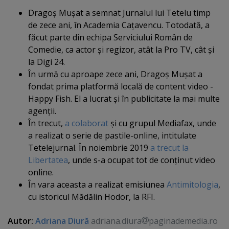
Dragoş Muşat a semnat Jurnalul lui Tetelu timp
de zece ani, în Academia Caţavencu. Totodată, a
făcut parte din echipa Serviciului Român de
Comedie, ca actor şi regizor, atât la Pro TV, cât şi
la Digi 24.
În urmă cu aproape zece ani, Dragoş Muşat a
fondat prima platformă locală de content video -
Happy Fish. El a lucrat şi în publicitate la mai multe
agenţii.
În trecut,
a colaborat
şi cu grupul Mediafax, unde
a realizat o serie de pastile-online, intitulate
Tetelejurnal. În noiembrie 2019
a trecut la
Libertatea
, unde s-a ocupat tot de conţinut video
online.
În vara aceasta a realizat emisiunea
Antimitologia
,
cu istoricul Mădălin Hodor, la RFI.
Autor:
Adriana Diură
adriana.diura
paginademedia.ro