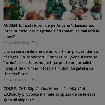
AUDIENŢE. Insula Iubirii de pe Antena 1. Emisiunea,
între primele, dar nu prima. Câţi români se mai uită la
show?
7 AUG 2026 19:13
0
Li s-au cerut milioane de euro într-un proces, dar au
câştigat. Co-fondatorul Context.ro: „Scopul este să
închidă presa folosind justiţia, poate un jurnalist la
început de drum ar fi fost intimidat”. Legătura cu
Horaţiu Potra
7 AUG 2026 17:27
0
COMUNICAT. Săptămâna Mondială a Alăptării
2026:eufy provoacă mamele să spună de ce le este
greu să alăpteze