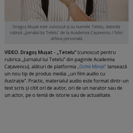
Dragoş Muşat este cunoscut şi cu numele Tetelu, datorită
rubricii „Jurnalul lui Tetelu” de la Academia Caţavencu / foto:
arhiva personală
VIDEO. Dragoş Muşat - „Tetelu”
(cunoscut pentru
rubrica „Jurnalul lui Tetelu” din paginile Academia
Caţavencu), alături de platforma
„Ochii Minţii”
lansează
un nou tip de produs media: „un film audio cu
ilustraţie”. Practic, materialul audio este format dintr-un
text scris şi citit ori de autor, ori de un narator sau de
un actor, pe o temă de istorie sau de actualitate.