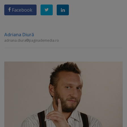
Facebook
Adriana Diură
adriana.diura
paginademedia.ro