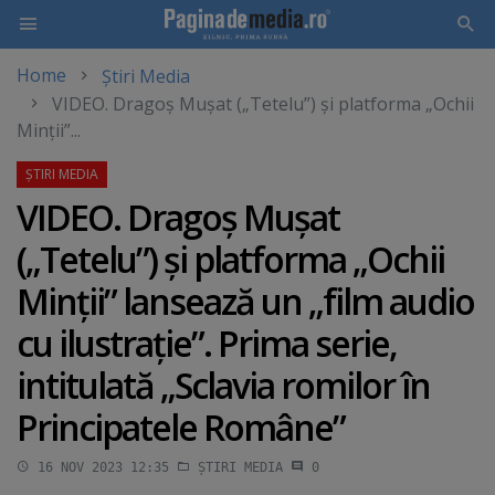
Home
Știri Media
Skip
VIDEO. Dragoş Muşat („Tetelu”) şi platforma „Ochii
to
Minţii”...
main
content
VIDEO. Dragoş Muşat
(„Tetelu”) şi platforma „Ochii
Minţii” lansează un „film audio
cu ilustraţie”. Prima serie,
intitulată „Sclavia romilor în
Principatele Române”
16 NOV 2023 12:35
ȘTIRI MEDIA
0