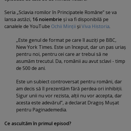
Seria „Sclavia romilor în Principatele Române” se va
lansa astăzi,
16 noiembrie
şi va fi disponibilă pe
canalele de YouTube
Ochii Minţii
şi
Viva Historia
.
„Este genul de format pe care îl auziţi pe BBC,
New York Times. Este un început, dar un pas uriaş
pentru noi, pentru cei care ar trebui să ne
asumăm trecutul. Da, românii au avut sclavi - timp
de 500 de ani.
Este un subiect controversat pentru români, dar
am decis să îl prezentăm fără perdea ori inhibiţii.
Sigur unii nu vor rezista, alţii nu vor accepta, dar
acesta este adevărul”, a declarat Dragoş Muşat
pentru Paginademedia.
Ce ascultăm în primul episod?