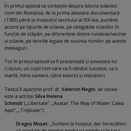
În primul episod se vorbeşte despre istoria sclavilor
romi din România, de la prima atestare documentară
(1385) până la începutul secolului al XIX-lea, punând
accent pe tipurile de sclavie, pe obligaţiile sclavilor în
funcţie de stăpân, pe diferenţele dintre rumânie/vecinie
şi sclavie, pe teoriile legate de sosirea romilor pe aceste
meleaguri.
Tot în primul episod va fi prezentată şi povestea lui
Crăciun, un copil rom care va fi vândut succesiv, ca o
marfă, între oameni, către biserici şi mănăstiri.
Textul îi aparţine prof. dr.
Valentin Negoi
, iar vocea
este a actriţei
Silva Helena
Schmidt
(„Libertate”, „Avatar: The Way of Water: Calea
Apei”, „Triplusec”).
Dragoş Muşat:
„Suntem la început, dar încrezători
că acest tip de produs media va prinde şi în ţara