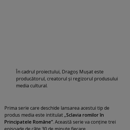
În cadrul proiectului, Dragoş Muşat este
producătorul, creatorul şi regizorul produsului
media cultural.
Prima serie care deschide lansarea acestui tip de
produs media este intitulat „
Sclavia romilor în
Principatele Române”
. Această serie va conţine trei
episoade de câte 30 de minute fiecare.