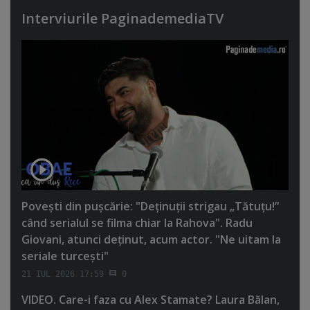
Interviurile PaginademediaTV
Poveşti din puşcărie: "Deţinuţii strigau „Tătuţu!”
când serialul se filma chiar la Rahova". Radu
Giovani, atunci deţinut, acum actor. "Ne uitam la
seriale turceşti"
21 IUL 2026 17:59
0
VIDEO. Care-i faza cu Alex Stamate? Laura Bălan,