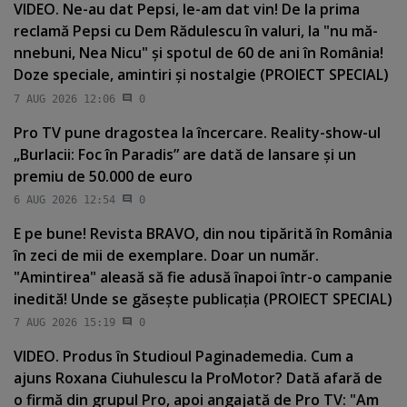
VIDEO. Ne-au dat Pepsi, le-am dat vin! De la prima
reclamă Pepsi cu Dem Rădulescu în valuri, la "nu mă-
nnebuni, Nea Nicu" şi spotul de 60 de ani în România!
Doze speciale, amintiri şi nostalgie (PROIECT SPECIAL)
7 AUG 2026 12:06
0
Pro TV pune dragostea la încercare. Reality-show-ul
„Burlacii: Foc în Paradis” are dată de lansare şi un
premiu de 50.000 de euro
6 AUG 2026 12:54
0
E pe bune! Revista BRAVO, din nou tipărită în România
în zeci de mii de exemplare. Doar un număr.
"Amintirea" aleasă să fie adusă înapoi într-o campanie
inedită! Unde se găseşte publicaţia (PROIECT SPECIAL)
7 AUG 2026 15:19
0
VIDEO. Produs în Studioul Paginademedia. Cum a
ajuns Roxana Ciuhulescu la ProMotor? Dată afară de
o firmă din grupul Pro, apoi angajată de Pro TV: "Am