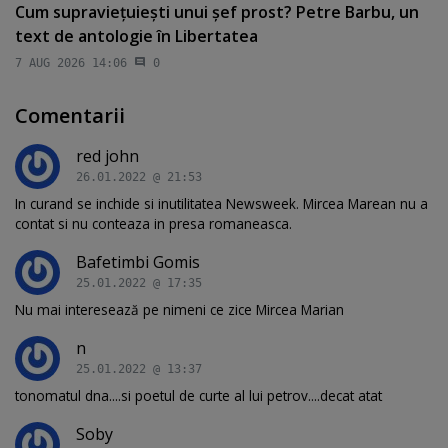
Cum supravieţuieşti unui şef prost? Petre Barbu, un
text de antologie în Libertatea
7 AUG 2026 14:06
0
Comentarii
red john
26.01.2022 @ 21:53
In curand se inchide si inutilitatea Newsweek. Mircea Marean nu a
contat si nu conteaza in presa romaneasca.
Bafetimbi Gomis
25.01.2022 @ 17:35
Nu mai interesează pe nimeni ce zice Mircea Marian
n
25.01.2022 @ 13:37
tonomatul dna....si poetul de curte al lui petrov....decat atat
Soby