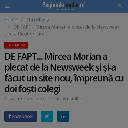
Home
Știri Media
Skip
DE FAPT... Mircea Marian a plecat de la Newsweek
to
şi şi-a făcut un site...
main
content
DE FAPT... Mircea Marian a
plecat de la Newsweek şi şi-a
făcut un site nou, împreună cu
doi foşti colegi
24 IAN 2022 19:00
ȘTIRI MEDIA
5
Facebook