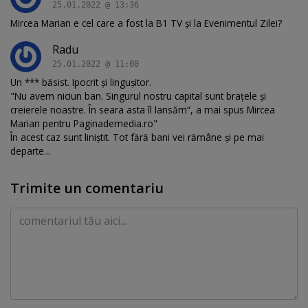
25.01.2022 @ 13:36
Mircea Marian e cel care a fost la B1 TV și la Evenimentul Zilei?
Radu
25.01.2022 @ 11:00
Un *** băsist. Ipocrit și lingușitor.
"Nu avem niciun ban. Singurul nostru capital sunt braţele şi
creierele noastre. În seara asta îl lansăm“, a mai spus Mircea
Marian pentru Paginademedia.ro"
În acest caz sunt liniștit. Tot fără bani vei rămâne și pe mai
departe...
Trimite un comentariu
Comentariu