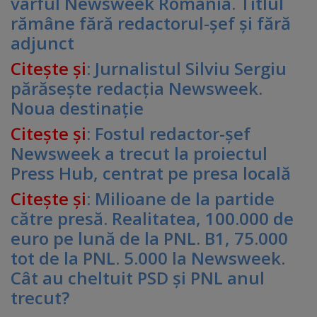
vârful Newsweek România. Titlul
rămâne fără redactorul-şef şi fără
adjunct
Citeşte şi
:
Jurnalistul Silviu Sergiu
părăseşte redacţia Newsweek.
Noua destinaţie
Citeşte şi
:
Fostul redactor-şef
Newsweek a trecut la proiectul
Press Hub, centrat pe presa locală
Citeşte şi
:
Milioane de la partide
către presă. Realitatea, 100.000 de
euro pe lună de la PNL. B1, 75.000
tot de la PNL. 5.000 la Newsweek.
Cât au cheltuit PSD şi PNL anul
trecut?