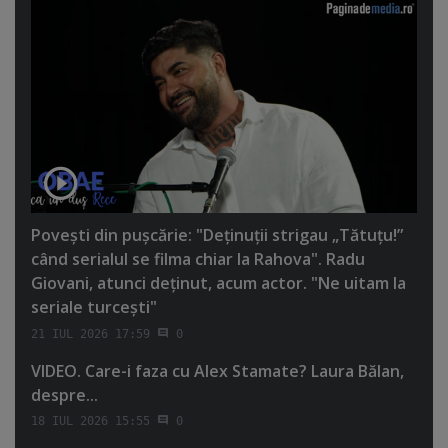
Poveşti din puşcărie: "Deţinuţii strigau „Tătuţu!”
când serialul se filma chiar la Rahova". Radu
Giovani, atunci deţinut, acum actor. "Ne uitam la
seriale turceşti"
21 IUL 2026 17:59
0
VIDEO. Care-i faza cu Alex Stamate? Laura Bălan,
despre...
18 IUL 2026 15:55
0