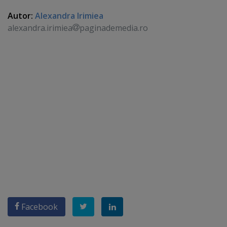
Autor:
Alexandra Irimiea
alexandra.irimiea
paginademedia.ro
Facebook