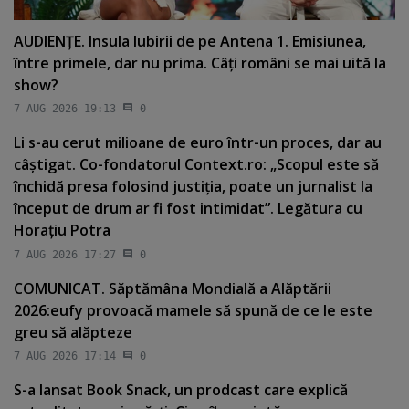
AUDIENŢE. Insula Iubirii de pe Antena 1. Emisiunea,
între primele, dar nu prima. Câţi români se mai uită la
show?
7 AUG 2026 19:13
0
Li s-au cerut milioane de euro într-un proces, dar au
câştigat. Co-fondatorul Context.ro: „Scopul este să
închidă presa folosind justiţia, poate un jurnalist la
început de drum ar fi fost intimidat”. Legătura cu
Horaţiu Potra
7 AUG 2026 17:27
0
COMUNICAT. Săptămâna Mondială a Alăptării
2026:eufy provoacă mamele să spună de ce le este
greu să alăpteze
7 AUG 2026 17:14
0
S-a lansat Book Snack, un prodcast care explică