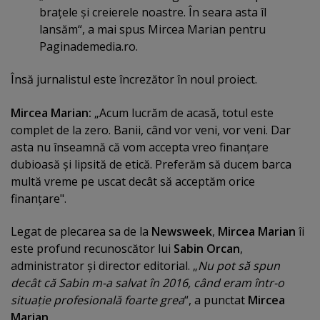
braţele şi creierele noastre. În seara asta îl
lansăm“, a mai spus Mircea Marian pentru
Paginademedia.ro.
Însă jurnalistul este încrezător în noul proiect.
Mircea Marian:
„Acum lucrăm de acasă, totul este
complet de la zero. Banii, când vor veni, vor veni. Dar
asta nu înseamnă că vom accepta vreo finanţare
dubioasă şi lipsită de etică. Preferăm să ducem barca
multă vreme pe uscat decât să acceptăm orice
finanţare".
Legat de plecarea sa de la
Newsweek
,
Mircea Marian
îi
este profund recunoscător lui
Sabin Orcan
,
administrator şi director editorial. „
Nu pot să spun
decât că Sabin m-a salvat în 2016, când eram într-o
situaţie profesională foarte grea
“, a punctat
Mircea
Marian
.