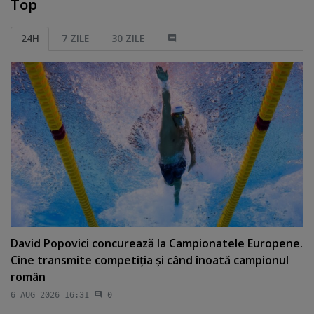
Top
24H
7 ZILE
30 ZILE
David Popovici concurează la Campionatele Europene.
Cine transmite competiţia şi când înoată campionul
român
6 AUG 2026 16:31
0