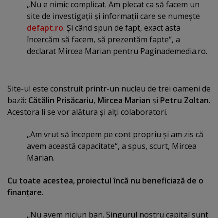
„Nu e nimic complicat. Am plecat ca să facem un
site de investigaţii şi informaţii care se numeşte
defapt.ro
. Şi când spun de fapt, exact asta
încercăm să facem, să prezentăm fapte“, a
declarat Mircea Marian pentru Paginademedia.ro.
Site-ul este construit printr-un nucleu de trei oameni de
bază:
Cătălin Prisăcariu
,
Mircea Marian
şi
Petru Zoltan
.
Acestora li se vor alătura şi alţi colaboratori.
„Am vrut să începem pe cont propriu şi am zis că
avem această capacitate“, a spus, scurt, Mircea
Marian.
Cu toate acestea, proiectul încă nu beneficiază de o
finanţare.
„Nu avem niciun ban. Singurul nostru capital sunt