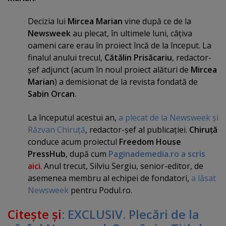
Decizia lui
Mircea Marian
vine după ce de la
Newsweek
au plecat, în ultimele luni, câţiva
oameni care erau în proiect încă de la început. La
finalul anului trecul,
Cătălin Prisăcariu
, redactor-
şef adjunct (acum în noul proiect alături de
Mircea
Marian
) a demisionat de la revista fondată de
Sabin Orcan
.
La începutul acestui an,
a plecat de la Newsweek şi
Răzvan Chiruţă
, redactor-şef al publicaţiei.
Chiruţă
conduce acum proiectul
Freedom House
PressHub
, după cum
Paginademedia.ro a scris
aici
. Anul trecut, Silviu Sergiu, senior-editor, de
asemenea membru al echipei de fondatori,
a lăsat
Newsweek
pentru Podul.ro.
Citeşte şi
: EXCLUSIV. Plecări de la