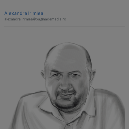
Alexandra Irimiea
alexandra.irimiea
paginademedia.ro