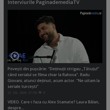
Interviurile PaginademediaTV
Poveşti din puşcărie: "Deţinuţii strigau „Tătuţu!”
când serialul se filma chiar la Rahova". Radu
Giovani, atunci deţinut, acum actor. "Ne uitam la
seriale turceşti"
21 IUL 2026 17:59
0
VIDEO. Care-i faza cu Alex Stamate? Laura Bălan,
despre...