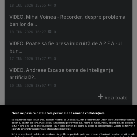
18 IUL 2026 15:55
0
VIDEO. Mihai Voinea - Recorder, despre problema
banilor de...
18 IUN 2026 16:27
0
VIDEO. Poate să fie presa înlocuită de AI? E AI-ul
bun...
17 IUN 2026 17:27
0
VIDEO. Andreea Esca se teme de inteligenţa
artificială?...
10 IUN 2026 18:07
0
Vezi toate
Nouă ne pasă ca datele tale personale să rămână confidențiale
Noi și partenerii noștri stocăm și/sau accesăm informații pe un dispozitiv, cum ar fi identificatori unici în cookie-uri pentru procesarea
datelor cu caracter personal. Puteți accepta sau gestiona preferințele dvs. făcând clic mai jos, inclusiv dreptul dvs. de a obiecta în
cazul în care este utilizat interesul legitim sau în orice moment pe pagina cu politica de confidențialitate. Aceste alegeri vor fi
PRIMA PAGINĂ
POLITICA DE COLECTARE ACORD COOKIE
raportate partenerilor noștri și nu vor afecta datele de navigare.
POLITICA DE CONFIDENȚIALITATE
DESPRE SITE
ECHIPA
Noi si partenerii nostri (retelele de socializare si agentiile de publicitate partenere, precum si furnizorii nostri de servicii de date
analitice) prelucram date pentru a permite website-ului sa functioneze, pentru a personaliza continutul si anunturile publicitare