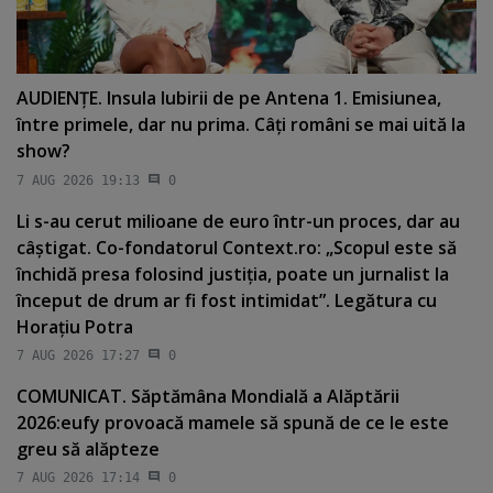
AUDIENŢE. Insula Iubirii de pe Antena 1. Emisiunea,
între primele, dar nu prima. Câţi români se mai uită la
show?
7 AUG 2026 19:13
0
Li s-au cerut milioane de euro într-un proces, dar au
câştigat. Co-fondatorul Context.ro: „Scopul este să
închidă presa folosind justiţia, poate un jurnalist la
început de drum ar fi fost intimidat”. Legătura cu
Horaţiu Potra
7 AUG 2026 17:27
0
COMUNICAT. Săptămâna Mondială a Alăptării
2026:eufy provoacă mamele să spună de ce le este
greu să alăpteze
7 AUG 2026 17:14
0