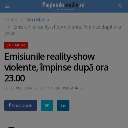
Home
Știri Media
Skip
Emisiunile reality-show violente, împinse după ora
to
23.00
main
content
Emisiunile reality-show
violente, împinse după ora
23.00
27 MAI 2009 12:15
ȘTIRI MEDIA
2
Facebook