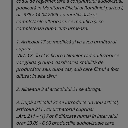
codul de reglementare a conţinutului audiovizual,
publicată în Monitorul Oficial al României partea I,
nr. 338 / 14.04.2006, cu modificările şi
completările ulterioare, se modifică şi se
completează după cum urmează:
1. Articolul 17 se modifică şi va avea următorul
cuprins:
“
Art. 17
- În clasificarea filmelor radiodifuzorii se
vor ghida şi după clasificarea stabilită de
producător sau, după caz, sub care filmul a fost
difuzat în alte ţări.”
2. Alineatul 3 al articolului 21 se abrogă.
3. După articolul 21 se introduce un nou articol,
articolul 211 , cu următorul cuprins:
„
Art. 211
– (1) Pot fi difuzate numai în intervalul
orar 23,00 - 6,00 producţiile audiovizuale care