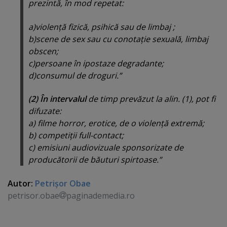
prezintă, în mod repetat:
a)violenţă fizică, psihică sau de limbaj ;
b)scene de sex sau cu conotaţie sexuală, limbaj
obscen;
c)persoane în ipostaze degradante;
d)consumul de droguri.”
(2) În intervalul
de timp prevăzut la alin. (1), pot fi
difuzate:
a) filme horror, erotice, de o violenţă extremă;
b) competiţii full-contact;
c) emisiuni audiovizuale sponsorizate de
producătorii de băuturi spirtoase.”
Autor:
Petrişor Obae
petrisor.obae
paginademedia.ro