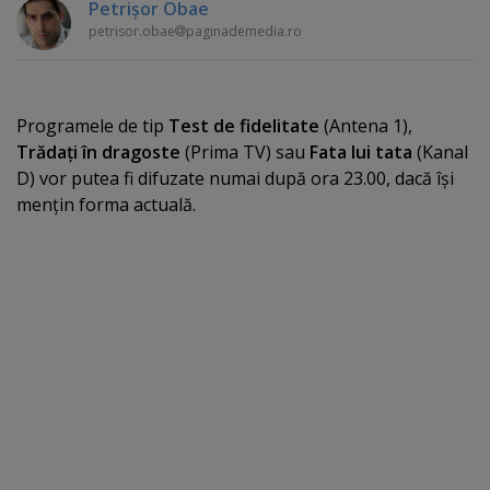
Petrişor Obae
petrisor.obae
paginademedia.ro
Programele de tip
Test de fidelitate
(Antena 1),
Trădaţi în dragoste
(Prima TV) sau
Fata lui tata
(Kanal
D) vor putea fi difuzate numai după ora 23.00, dacă îşi
menţin forma actuală.