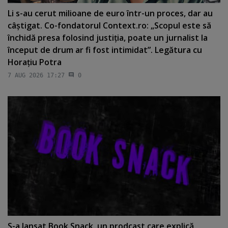
Li s-au cerut milioane de euro într-un proces, dar au
câştigat. Co-fondatorul Context.ro: „Scopul este să
închidă presa folosind justiţia, poate un jurnalist la
început de drum ar fi fost intimidat”. Legătura cu
Horaţiu Potra
7 AUG 2026 17:27
0
S-a lansat Book Snack, un prodcast care explică