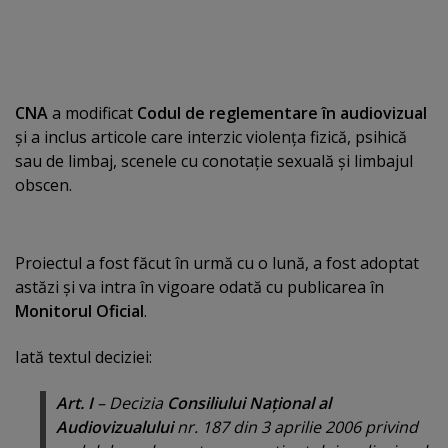
CNA
a modificat
Codul de reglementare în audiovizual
şi a inclus articole care interzic violenţa fizică, psihică
sau de limbaj, scenele cu conotaţie sexuală şi limbajul
obscen.
Proiectul a fost făcut în urmă cu o lună, a fost adoptat
astăzi şi va intra în vigoare odată cu publicarea în
Monitorul Oficial
.
Iată textul deciziei:
Art. I
– Decizia
Consiliului Naţional al
Audiovizualului
nr. 187 din 3 aprilie 2006 privind