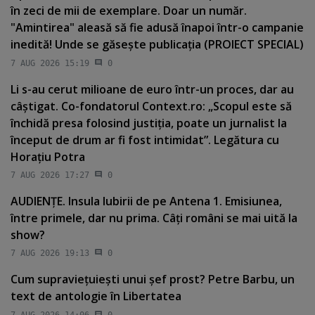
în zeci de mii de exemplare. Doar un număr.
"Amintirea" aleasă să fie adusă înapoi într-o campanie
inedită! Unde se găseşte publicaţia (PROIECT SPECIAL)
7 AUG 2026 15:19
0
Li s-au cerut milioane de euro într-un proces, dar au
câştigat. Co-fondatorul Context.ro: „Scopul este să
închidă presa folosind justiţia, poate un jurnalist la
început de drum ar fi fost intimidat”. Legătura cu
Horaţiu Potra
7 AUG 2026 17:27
0
AUDIENŢE. Insula Iubirii de pe Antena 1. Emisiunea,
între primele, dar nu prima. Câţi români se mai uită la
show?
7 AUG 2026 19:13
0
Cum supravieţuieşti unui şef prost? Petre Barbu, un
text de antologie în Libertatea
7 AUG 2026 14:06
0