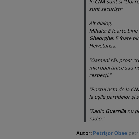
În
CNA
sunt şi “Doi r
sunt securişti“
Alt dialog:
Mihaiu
: E foarte bine
Gheorghe
: E foate b
Helvetansa.
"Oameni răi, prost cres
micropartinice sau no
respecţi."
"Postul ăsta de la
CN
la uşile partidelor şi 
"Radio
Guerrilla
nu po
radio."
Autor:
Petrişor Obae
petr