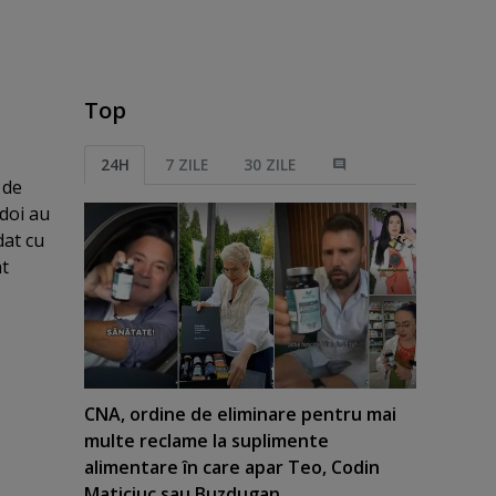
Top
24H
7 ZILE
30 ZILE
 de
 doi au
dat cu
at
CNA, ordine de eliminare pentru mai
multe reclame la suplimente
alimentare în care apar Teo, Codin
Maticiuc sau Buzdugan