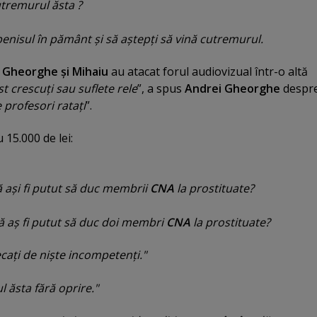
tremurul ăsta ?
i penisul în pământ şi să aştepţi să vină cutremurul.
,
Gheorghe şi Mihaiu
au atacat forul audiovizual într-o altă
t crescuţi sau suflete rele
”, a spus
Andrei Gheorghe
despr
 profesori rataţi
”.
15.000 de lei:
ă aşi fi putut să duc membrii
CNA
la prostituate
?
ă aş fi putut să duc doi membri
CNA
la prostituate
?
caţi de nişte incompetenţi."
 ăsta fără oprire."