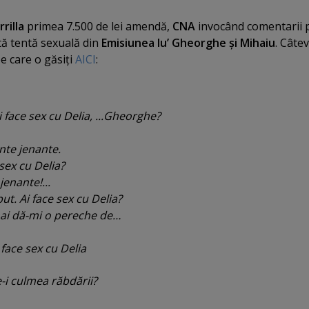
rilla
primea 7.500 de lei amendă,
CNA
invocând
comentarii 
tă tentă sexuală din
Emisiunea lu’ Gheorghe şi Mihaiu
. Câte
e care o găsiţi
AICI
:
ai face sex cu Delia, ...Gheorghe?
nte jenante.
 sex cu Delia?
enante!...
put. Ai face sex cu Delia?
mai dă-mi o pereche de…
 face sex cu Delia
re-i culmea răbdării?