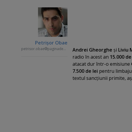
Petrişor Obae
petrisor.obae
paginademedia.ro
Andrei Gheorghe
şi
Liviu 
radio în acest an
15.000 de 
atacat dur într-o emisiune
7.500 de lei
pentru limbajul
textul sancţiunii primite, 