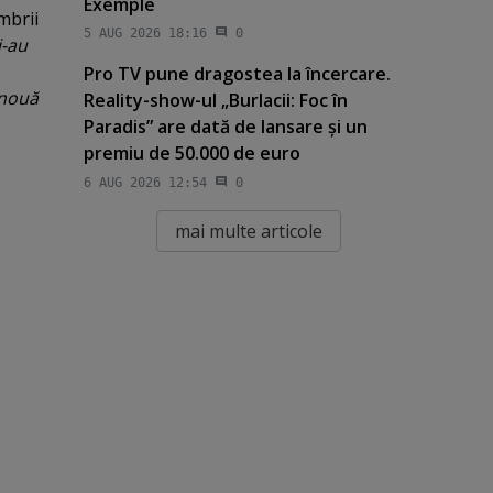
Exemple
mbrii
5 AUG 2026 18:16
0
i-au
Pro TV pune dragostea la încercare.
 nouă
Reality-show-ul „Burlacii: Foc în
Paradis” are dată de lansare şi un
premiu de 50.000 de euro
6 AUG 2026 12:54
0
mai multe articole