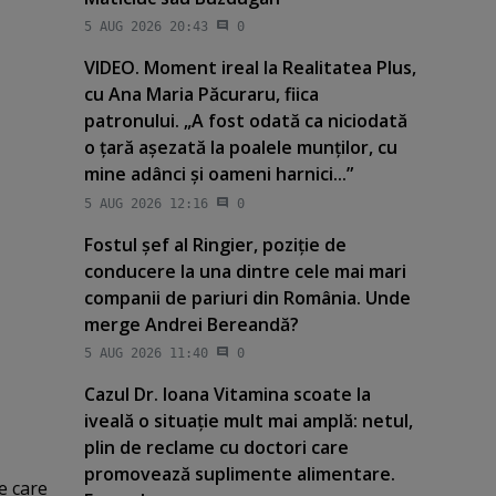
5 AUG 2026 20:43
0
VIDEO. Moment ireal la Realitatea Plus,
cu Ana Maria Păcuraru, fiica
patronului. „A fost odată ca niciodată
o ţară aşezată la poalele munţilor, cu
mine adânci şi oameni harnici...”
5 AUG 2026 12:16
0
Fostul şef al Ringier, poziţie de
conducere la una dintre cele mai mari
companii de pariuri din România. Unde
merge Andrei Bereandă?
5 AUG 2026 11:40
0
Cazul Dr. Ioana Vitamina scoate la
iveală o situaţie mult mai amplă: netul,
plin de reclame cu doctori care
promovează suplimente alimentare.
pe care