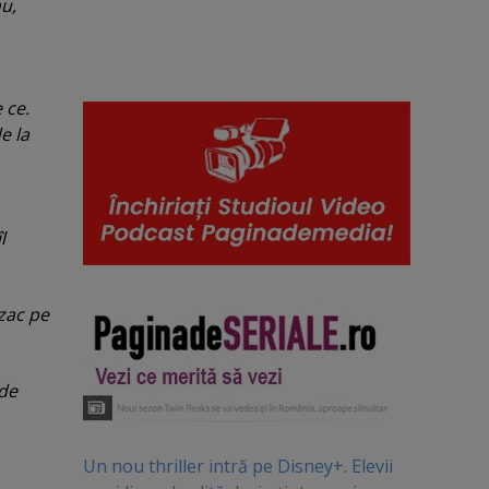
nu,
 ce.
e la
l
 zac pe
 de
Un nou thriller intră pe Disney+. Elevii