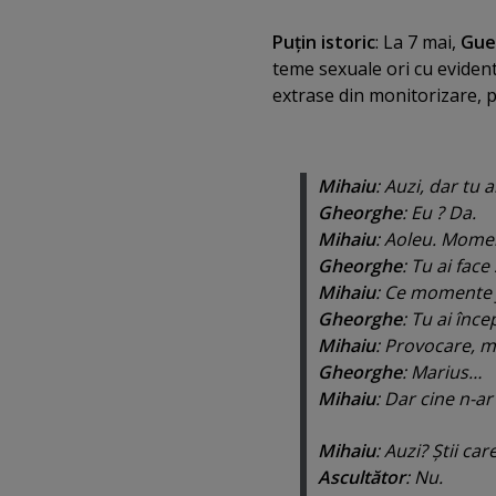
Puţin istoric
: La 7 mai,
Guer
teme sexuale ori cu eviden
extrase din monitorizare, p
Mihaiu
: Auzi, dar tu 
Gheorghe
: Eu ? Da.
Mihaiu
: Aoleu. Mome
Gheorghe
: Tu ai face
Mihaiu
: Ce momente j
Gheorghe
: Tu ai înce
Mihaiu
: Provocare, 
Gheorghe
: Marius…
Mihaiu
: Dar cine n-ar
Mihaiu
: Auzi? Ştii ca
Ascultător
: Nu.