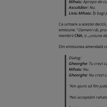
Mihaiu
: Apropo de cu
Ascultător
: Nu.
Liviu Mihaiu
: Îţi bag
Ca urmare a acestei decizii
emisiune. “
Oameni răi, pros
membrii
CNA
, o „
uniune de
Din emisiunea amendată cu 
Dialog:
Gheorghe
:
Tu crezi c
Mihaiu
:
Nu
.
Gheorghe
:
Nu crezi c
"Am ajuns să fim jude
"Noi acceptăm rahatul