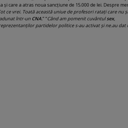
l
a şi care a atras noua sancţiune de 15.000 de lei. Despre me
Tot ce vrei. Toată această uniue de profesori rataţi care nu ş
 adunat într-un
CNA
.
” “
Când am pomenit cuvântul
sex
,
reprezentanţilor partidelor politice s-au activat şi ne.au dat