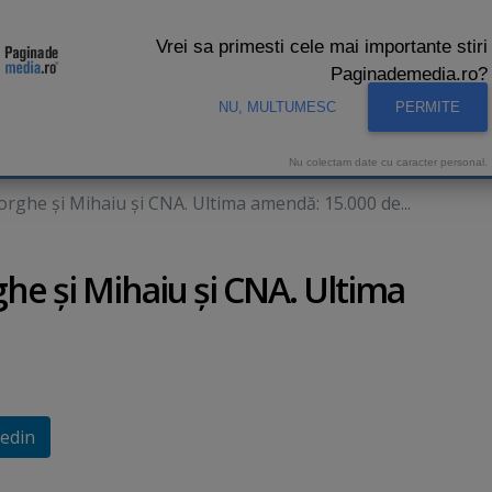
Vrei sa primesti cele mai importante stiri
Paginademedia.ro?
NU, MULTUMESC
PERMITE
CNA
INTERVIURI VIDEO
STUDIO VIDEO
AUDIENTE 
Nu colectam date cu caracter personal.
rghe şi Mihaiu şi CNA. Ultima amendă: 15.000 de...
he şi Mihaiu şi CNA. Ultima
edin