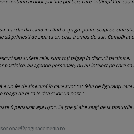
eprezentanţi ai unor partide politice, care, întâmplător sau 
 să mai dai din când în când o şpagă, poate scapi de cine ştie
ine să primeşti de ziua ta un ceas frumos de aur. Cumpărat d
cuţi sau suflete rele, sunt toţi băgaţi în discuţii partinice,
npartinice, au agende personale, nu au intelect pe care să î
A
e un fel de sinecură în care sunt tot felul de figuranţi care
se roagă de ei să le dea şi lor un post."
ate fi penalizat aşa uşor. Să ştie şi alte slugi de la posturile
isor.obae
paginademedia.ro