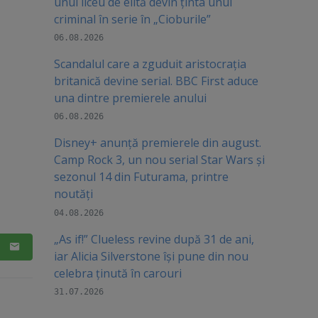
unui liceu de elită devin ținta unui
criminal în serie în „Cioburile”
06.08.2026
Scandalul care a zguduit aristocrația
britanică devine serial. BBC First aduce
una dintre premierele anului
06.08.2026
Disney+ anunță premierele din august.
Camp Rock 3, un nou serial Star Wars și
sezonul 14 din Futurama, printre
noutăți
04.08.2026
„As if!” Clueless revine după 31 de ani,
iar Alicia Silverstone își pune din nou
celebra ținută în carouri
31.07.2026