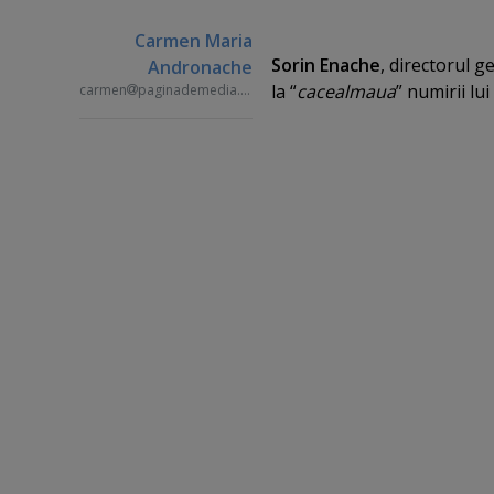
Carmen Maria
Sorin Enache
, directorul g
Andronache
la “
cacealmaua
” numirii lui
carmen
paginademedia.ro