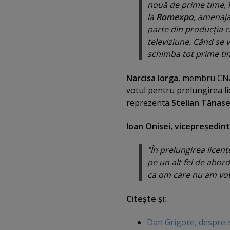
nouă de prime time, î
la
Romexpo
, amenaj
parte din producţia c
televiziune. Când se 
schimba tot prime time
Narcisa Iorga
, membru CNA,
votul pentru prelungirea l
reprezenta
Stelian Tănas
Ioan Onisei, vicepreşedin
"În prelungirea licenţ
pe un alt fel de abor
ca om care nu am vota
Citeşte şi:
Dan Grigore, despre s