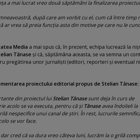
nţa a mai lucrat vreo două săptămâni la finalizarea proiectului
dumneavoastră, după care am vorbit cu el, cum că între timp 
că ar vrea să preia funcţia asta din motive pe care nu le cuno
tatea Media
a mai spus că, în prezent, echipa lucrează la niş
elian Tănase
şi că, săptămâna aceasta, se va semna un con
u pregătirea unor jurnalişti (editori, reporteri şi eventual n
mentarea proiectului editorial propus de Stelian Tănase:
ante din proiectul lui
Stelian Tănase
sunt deja în curs de
rie acolo se va executa, pentru că şi
Tănase
avea îndolieli la
lă nespecifice unui canal de ştiri. În rest, lucrurile semnific
colo se vor face.
 dar cred că va dura vreo câteva luni, lucrăm la o grilă comp