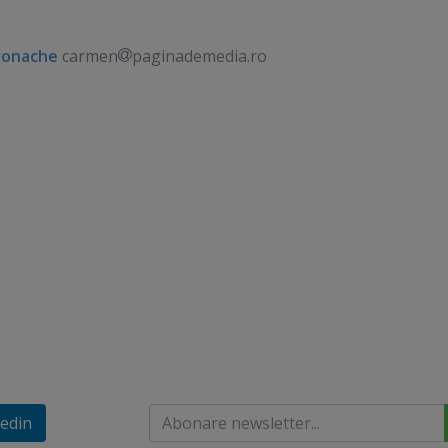
ronache
carmen
paginademedia.ro
edin