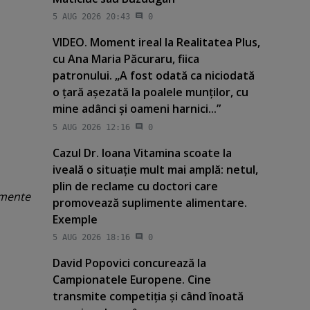
5 AUG 2026 20:43
0
VIDEO. Moment ireal la Realitatea Plus,
cu Ana Maria Păcuraru, fiica
patronului. „A fost odată ca niciodată
o ţară aşezată la poalele munţilor, cu
mine adânci şi oameni harnici...”
5 AUG 2026 12:16
0
Cazul Dr. Ioana Vitamina scoate la
iveală o situaţie mult mai amplă: netul,
plin de reclame cu doctori care
lemente
promovează suplimente alimentare.
Exemple
5 AUG 2026 18:16
0
David Popovici concurează la
Campionatele Europene. Cine
transmite competiţia şi când înoată