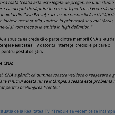
nsă toată treaba asta este legată de pregătirea unui studio
area a început de săptămâna trecută, pentru că vrem să m
analului din
Casa Presei
, care e cam nespecifică activităţii d
va încheia acest studio, undeva în primavară sau mai târziu
-ul şi vom trece şi la emisia în high definition."
 a spus că ea crede că o parte dintre membrii
CNA
şi-au da
icenţei
Realitatea TV
datorită interfeţei credibile pe care o
e
pentru postul de ştiri.
te CNA:
ei,
CNA
a gândit că dumneavoastră veţi face o reaşezare a gr
dare şi lucrul acesta nu se întâmplă, aceasta este problema
t pentru prelungirea licenţei."
ituaţia de la Realitatea TV: “Trebuie să vedem ce se întâmpl