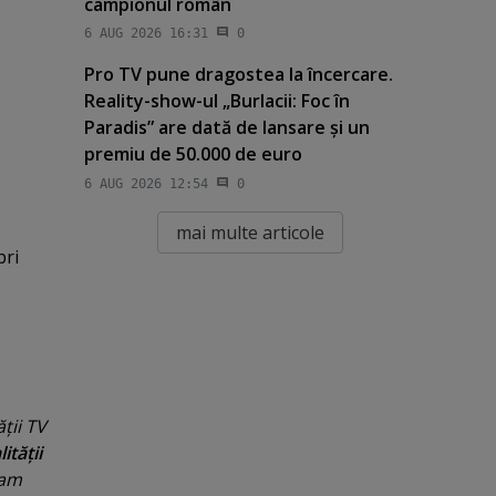
campionul român
6 AUG 2026 16:31
0
Pro TV pune dragostea la încercare.
Reality-show-ul „Burlacii: Foc în
Paradis” are dată de lansare şi un
premiu de 50.000 de euro
6 AUG 2026 12:54
0
mai multe articole
bri
ţii TV
ităţii
 am