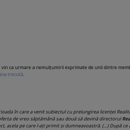
e
vin ca urmare a nemulţumirii exprimate de unii dintre mem
âna trecută
.
ioada în care a venit subiectul cu prelungirea licenţei Realită
oferta de vreo săptămână sau două să devină directorul
Real
ect, acela pe care l-aţi primit şi dumneavoastră. (...) După ce