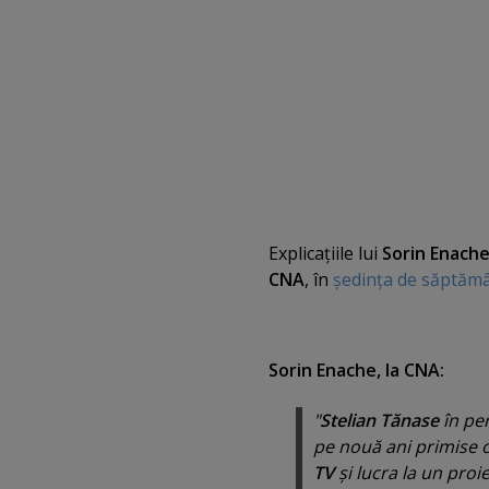
Explicaţiile lui
Sorin Enach
CNA
, în
şedinţa de săptăm
Sorin Enache, la CNA:
"
Stelian Tănase
în per
pe nouă ani primise 
TV
şi lucra la un proi