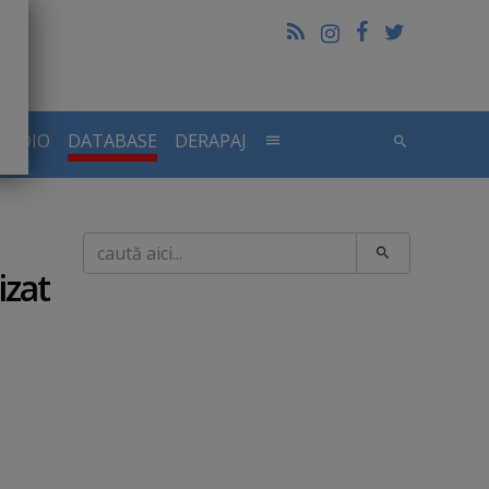
RADIO
DATABASE
DERAPAJ
Caută
izat