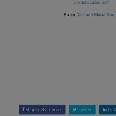
această cacealma”
Autor:
Carmen Maria And
Share pe
Facebook
Twitter
Link