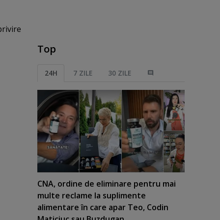
rivire
Top
24H
7 ZILE
30 ZILE
CNA, ordine de eliminare pentru mai
multe reclame la suplimente
alimentare în care apar Teo, Codin
Maticiuc sau Buzdugan