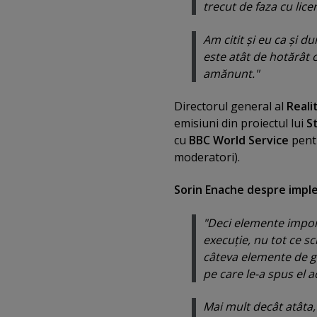
trecut de faza cu lice
Am citit şi eu ca şi 
este atât de hotărât 
amănunt."
Directorul general al
Reali
emisiuni din proiectul lui
St
cu
BBC World Service
pentr
moderatori).
Sorin Enache despre imple
"Deci elemente import
execuţie, nu tot ce sc
câteva elemente de gri
pe care le-a spus el a
Mai mult decât atâta,