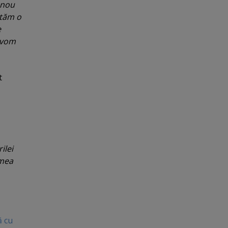
 nou
utăm o
e
, vom
t
ilei
 mea
ă cu