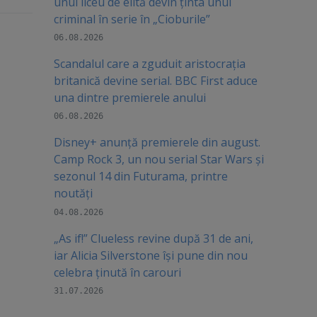
unui liceu de elită devin ținta unui
criminal în serie în „Cioburile”
06.08.2026
Scandalul care a zguduit aristocrația
britanică devine serial. BBC First aduce
una dintre premierele anului
06.08.2026
Disney+ anunță premierele din august.
Camp Rock 3, un nou serial Star Wars și
sezonul 14 din Futurama, printre
noutăți
04.08.2026
„As if!” Clueless revine după 31 de ani,
iar Alicia Silverstone își pune din nou
celebra ținută în carouri
31.07.2026