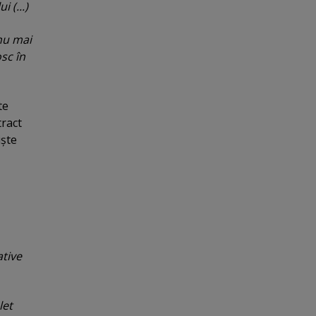
 (...)
nu mai
sc în
te
tract
işte
ative
let