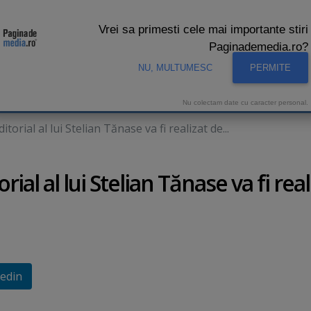
Vrei sa primesti cele mai importante stiri
Paginademedia.ro?
NU, MULTUMESC
PERMITE
CNA
INTERVIURI VIDEO
STUDIO VIDEO
AUDIENTE 
Nu colectam date cu caracter personal.
torial al lui Stelian Tănase va fi realizat de...
ial al lui Stelian Tănase va fi real
edin