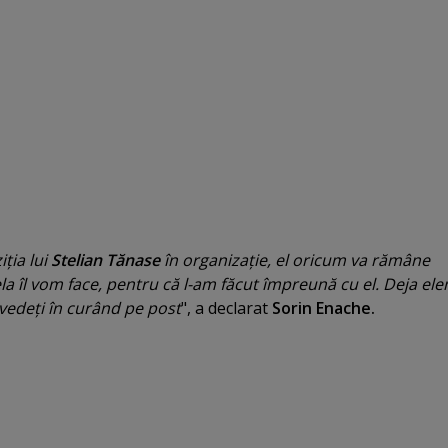
ţia lui
Stelian Tănase
în organizaţie, el oricum va rămâne
cela îl vom face, pentru că l-am făcut împreună cu el. Deja e
e vedeţi în curând pe post
", a declarat
Sorin Enache.