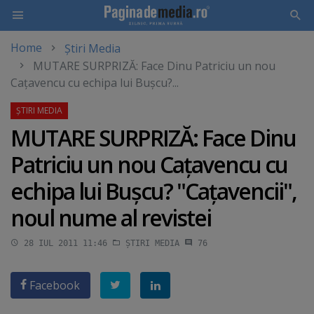
Home
Știri Media
Skip
MUTARE SURPRIZĂ: Face Dinu Patriciu un nou
to
Caţavencu cu echipa lui Buşcu?...
main
content
MUTARE SURPRIZĂ: Face Dinu
Patriciu un nou Caţavencu cu
echipa lui Buşcu? "Caţavencii",
noul nume al revistei
28 IUL 2011 11:46
ȘTIRI MEDIA
76
Facebook