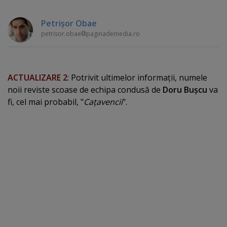
Petrişor Obae
petrisor.obae
paginademedia.ro
ACTUALIZARE 2
: Potrivit ultimelor informaţii, numele
noii reviste scoase de echipa condusă de
Doru Buşcu
va
fi, cel mai probabil, "
Caţavencii
".