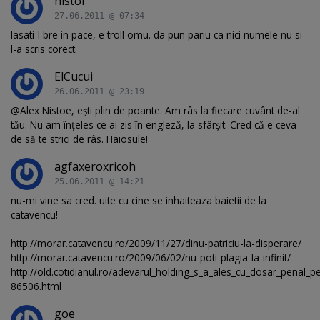
nistor
27.06.2011 @ 07:34
lasati-l bre in pace, e troll omu. da pun pariu ca nici numele nu si
l-a scris corect.
ElCucui
26.06.2011 @ 23:19
@Alex Nistoe, ești plin de poante. Am râs la fiecare cuvânt de-al
tău. Nu am înțeles ce ai zis în engleză, la sfârșit. Cred că e ceva
de să te strici de râs. Haiosule!
agfaxeroxricoh
25.06.2011 @ 14:21
nu-mi vine sa cred. uite cu cine se inhaiteaza baietii de la
catavencu!
http://morar.catavencu.ro/2009/11/27/dinu-patriciu-la-disperare/
http://morar.catavencu.ro/2009/06/02/nu-poti-plagia-la-infinit/
http://old.cotidianul.ro/adevarul_holding_s_a_ales_cu_dosar_penal_pen
86506.html
goe