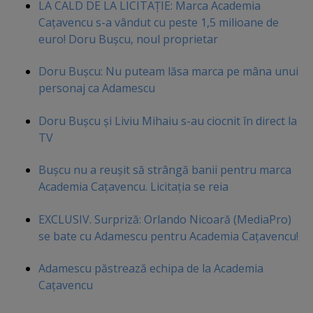
LA CALD DE LA LICITAŢIE: Marca Academia
Caţavencu s-a vândut cu peste 1,5 milioane de
euro! Doru Buşcu, noul proprietar
Doru Buşcu: Nu puteam lăsa marca pe mâna unui
personaj ca Adamescu
Doru Buşcu şi Liviu Mihaiu s-au ciocnit în direct la
TV
Buşcu nu a reuşit să strângă banii pentru marca
Academia Caţavencu. Licitaţia se reia
EXCLUSIV. Surpriză: Orlando Nicoară (MediaPro)
se bate cu Adamescu pentru Academia Caţavencu!
Adamescu păstrează echipa de la Academia
Caţavencu