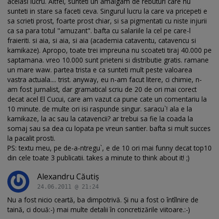
acelasi lucru. Altfel, sunteti un amalgam de rebuturi care nu
sunteti in stare sa faceti ceva. Singurul lucru la care va pricepeti e
sa scrieti prost, foarte prost chiar, si sa pigmentati cu niste injurii
ca sa para totul "amuzant". bafta cu salariile la cel pe care-l
fraieriti. si aia, si aia, si aia (academia cataventu, catavencu si
kamikaze). Apropo, toate trei impreuna nu scoateti tiraj 40.000 pe
saptamana. vreo 10.000 sunt prieteni si distributie gratis. ramane
un mare waw. partea trista e ca sunteti mult peste valoarea
vastra actuala.... trist. anyway, eu n-am facut litere, ci chimie, n-
am fost jurnalist, dar gramatical scriu de 20 de ori mai corect
decat acel El Cucui, care am vazut ca pune cate un comentariu la
10 minute. de multe ori isi raspunde singur. saracu`! ala e la
kamikaze, la ac sau la catavencii? ar trebui sa fie la coada la
somaj sau sa dea cu lopata pe vreun santier. bafta si mult succes
la pacalit prosti.
PS: textu meu, pe de-a-ntregu`, e de 10 ori mai funny decat top10
din cele toate 3 publicatii. takes a minute to think about it! ;)
Alexandru Căutiș
24.06.2011 @ 21:24
Nu a fost nicio ceartă, ba dimpotrivă. Și nu a fost o întîlnire de
taină, ci două:-) mai multe detalii în concretizările viitoare.:-)