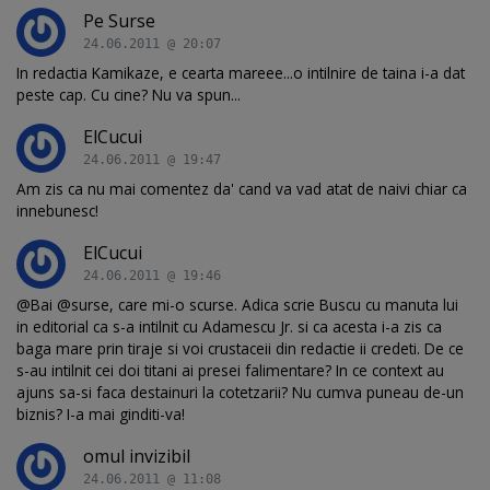
Pe Surse
24.06.2011 @ 20:07
In redactia Kamikaze, e cearta mareee...o intilnire de taina i-a dat
peste cap. Cu cine? Nu va spun...
ElCucui
24.06.2011 @ 19:47
Am zis ca nu mai comentez da' cand va vad atat de naivi chiar ca
innebunesc!
ElCucui
24.06.2011 @ 19:46
@Bai @surse, care mi-o scurse. Adica scrie Buscu cu manuta lui
in editorial ca s-a intilnit cu Adamescu Jr. si ca acesta i-a zis ca
baga mare prin tiraje si voi crustaceii din redactie ii credeti. De ce
s-au intilnit cei doi titani ai presei falimentare? In ce context au
ajuns sa-si faca destainuri la cotetzarii? Nu cumva puneau de-un
biznis? I-a mai ginditi-va!
omul invizibil
24.06.2011 @ 11:08