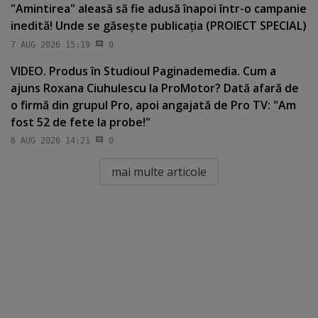
"Amintirea" aleasă să fie adusă înapoi într-o campanie
inedită! Unde se găseşte publicaţia (PROIECT SPECIAL)
7 AUG 2026 15:19
0
VIDEO. Produs în Studioul Paginademedia. Cum a
ajuns Roxana Ciuhulescu la ProMotor? Dată afară de
o firmă din grupul Pro, apoi angajată de Pro TV: "Am
fost 52 de fete la probe!"
6 AUG 2026 14:21
0
mai multe articole