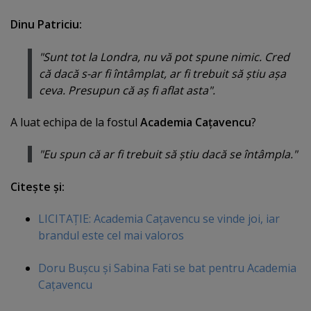
Dinu Patriciu:
"Sunt tot la Londra, nu vă pot spune nimic. Cred
că dacă s-ar fi întâmplat, ar fi trebuit să ştiu aşa
ceva. Presupun că aş fi aflat asta".
A luat echipa de la fostul
Academia Caţavencu
?
"Eu spun că ar fi trebuit să ştiu dacă se întâmpla."
Citeşte şi:
LICITAŢIE: Academia Caţavencu se vinde joi, iar
brandul este cel mai valoros
Doru Buşcu şi Sabina Fati se bat pentru Academia
Caţavencu