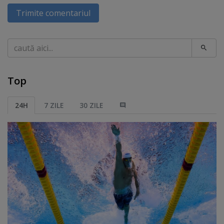
Trimite comentariul
Caută
Top
24H
7 ZILE
30 ZILE