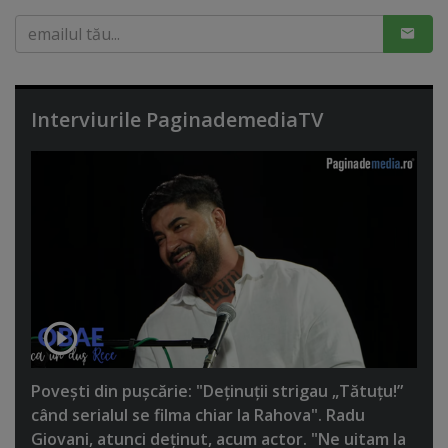
Interviurile PaginademediaTV
Poveşti din puşcărie: "Deţinuţii strigau „Tătuţu!”
când serialul se filma chiar la Rahova". Radu
Giovani, atunci deţinut, acum actor. "Ne uitam la