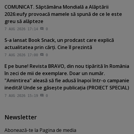
COMUNICAT. Săptămâna Mondială a Alăptării
2026:eufy provoacă mamele să spună de ce le este
greu să alăpteze
7 AUG 2026 17:14
0
S-a lansat Book Snack, un prodcast care explică
actualitatea prin cărţi. Cine îl prezintă
7 AUG 2026 17:00
0
E pe bune! Revista BRAVO, din nou tipărită în România
în zeci de mii de exemplare. Doar un număr.
"Amintirea" aleasă să fie adusă înapoi într-o campanie
inedită! Unde se găseşte publicaţia (PROIECT SPECIAL)
7 AUG 2026 15:19
0
Newsletter
Abonează-te la Pagina de media