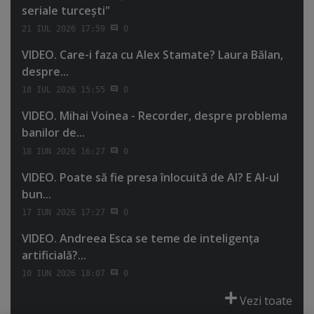
seriale turceşti"
21 IUL 2026 17:59
0
VIDEO. Care-i faza cu Alex Stamate? Laura Bălan,
despre...
18 IUL 2026 15:55
0
VIDEO. Mihai Voinea - Recorder, despre problema
banilor de...
18 IUN 2026 16:27
0
VIDEO. Poate să fie presa înlocuită de AI? E AI-ul
bun...
17 IUN 2026 17:27
0
VIDEO. Andreea Esca se teme de inteligenţa
artificială?...
10 IUN 2026 18:07
0
Vezi toate