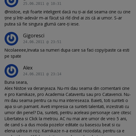
25.06.2011 @ 10:31
@nistoe, ești foarte inteligent dacă nu ți-ai dat seama cine cu cine
ține și într-adevăr m-ai făcut să rîd cînd ai zis că ai umor. S-ar
putea să fie singura glumă care-ți iese.
Gigoresci
24.06.2011 @ 23:51
Nicolaeeee,Invata sa numeri dupa care sa faci copy/paste ca esti
pe spate
Alex
24.06.2011 @ 23:14
Buna seara,
Alex Nistoe va deranjeaza. Nu-mi dau seama din comentarii cine
e pro Kamikaze, pro Academia Cataventu sau pro Catavencii. Nu-
mi dau seama pentru ca nu ma intereseaza. Baieti, toti sunteti o
apa si-un pamant. Aveti impresia ca sunteti talentati, inzestrati cu
umor din penel? Da, sunteti, pentru aceleasi personaje care citesc
Libertatea si Click la metrou. AC nu mai are umor de vreo 5 ani,
de cand s-a dus moda pozelor editate cu basescu beat si cu
elena udrea in roz. Kamikaze n-a existat niciodata, pentru ca e