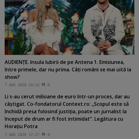
AUDIENŢE. Insula Iubirii de pe Antena 1. Emisiunea,
între primele, dar nu prima. Câţi români se mai uită la
show?
7 AUG 2026 19:13
0
Li s-au cerut milioane de euro într-un proces, dar au
câştigat. Co-fondatorul Context.ro: „Scopul este să
închidă presa folosind justiţia, poate un jurnalist la
început de drum ar fi fost intimidat”. Legătura cu
Horaţiu Potra
7 AUG 2026 17:27
0