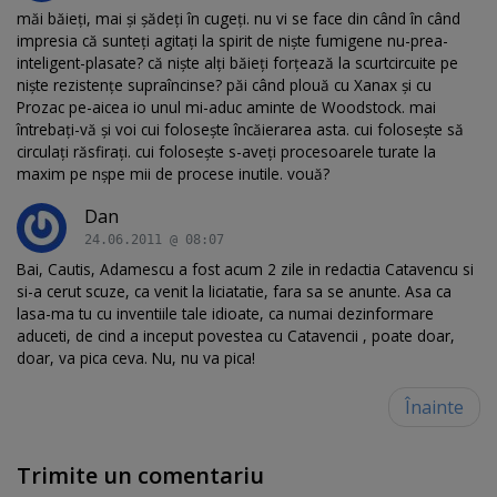
măi băieți, mai și șădeți în cugeți. nu vi se face din când în când
impresia că sunteți agitați la spirit de niște fumigene nu-prea-
inteligent-plasate? că niște alți băieți forțează la scurtcircuite pe
niște rezistențe supraîncinse? păi când plouă cu Xanax și cu
Prozac pe-aicea io unul mi-aduc aminte de Woodstock. mai
întrebați-vă și voi cui folosește încăierarea asta. cui folosește să
circulați răsfirați. cui folosește s-aveți procesoarele turate la
maxim pe nșpe mii de procese inutile. vouă?
Dan
24.06.2011 @ 08:07
Bai, Cautis, Adamescu a fost acum 2 zile in redactia Catavencu si
si-a cerut scuze, ca venit la liciatatie, fara sa se anunte. Asa ca
lasa-ma tu cu inventiile tale idioate, ca numai dezinformare
aduceti, de cind a inceput povestea cu Catavencii , poate doar,
doar, va pica ceva. Nu, nu va pica!
Înainte
Trimite un comentariu