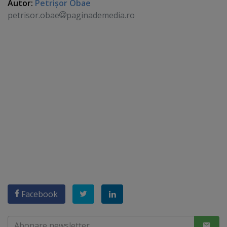
Autor:
Petrişor Obae
petrisor.obae
paginademedia.ro
Facebook