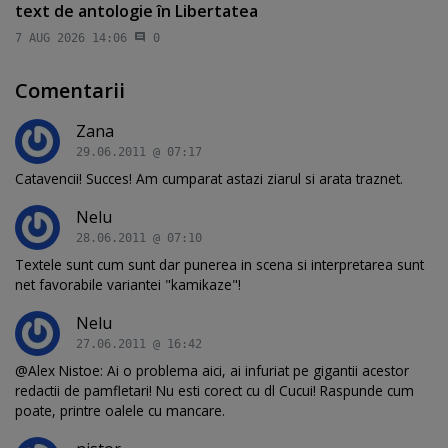
text de antologie în Libertatea
7 AUG 2026 14:06
0
Comentarii
Zana
29.06.2011 @ 07:17
Catavencii! Succes! Am cumparat astazi ziarul si arata traznet.
Nelu
28.06.2011 @ 07:10
Textele sunt cum sunt dar punerea in scena si interpretarea sunt
net favorabile variantei "kamikaze"!
Nelu
27.06.2011 @ 16:42
@Alex Nistoe: Ai o problema aici, ai infuriat pe gigantii acestor
redactii de pamfletari! Nu esti corect cu dl Cucui! Raspunde cum
poate, printre oalele cu mancare.