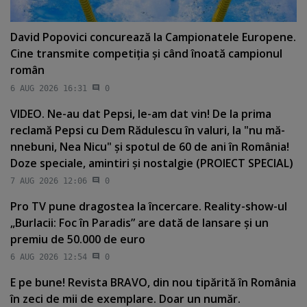
David Popovici concurează la Campionatele Europene.
Cine transmite competiţia şi când înoată campionul
român
6 AUG 2026 16:31
0
VIDEO. Ne-au dat Pepsi, le-am dat vin! De la prima
reclamă Pepsi cu Dem Rădulescu în valuri, la "nu mă-
nnebuni, Nea Nicu" şi spotul de 60 de ani în România!
Doze speciale, amintiri şi nostalgie (PROIECT SPECIAL)
7 AUG 2026 12:06
0
Pro TV pune dragostea la încercare. Reality-show-ul
„Burlacii: Foc în Paradis” are dată de lansare şi un
premiu de 50.000 de euro
6 AUG 2026 12:54
0
E pe bune! Revista BRAVO, din nou tipărită în România
în zeci de mii de exemplare. Doar un număr.