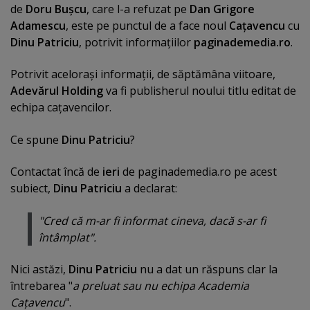
de
Doru Buşcu
, care l-a refuzat pe
Dan Grigore
Adamescu
, este pe punctul de a face noul
Caţavencu
cu
Dinu Patriciu
, potrivit informaţiilor
paginademedia.ro
.
Potrivit aceloraşi informaţii, de săptămâna viitoare,
Adevărul Holding
va fi publisherul noului titlu editat de
echipa caţavencilor.
Ce spune
Dinu Patriciu
?
Contactat încă de
ieri
de paginademedia.ro pe acest
subiect,
Dinu Patriciu
a declarat:
"Cred că m-ar fi informat cineva, dacă s-ar fi
întâmplat".
Nici astăzi,
Dinu Patriciu
nu a dat un răspuns clar la
întrebarea "
a preluat sau nu echipa Academia
Caţavencu
".