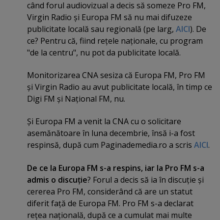
când forul audiovizual a decis să someze Pro FM,
Virgin Radio şi Europa FM să nu mai difuzeze
publicitate locală sau regională (pe larg,
AICI
). De
ce? Pentru că, fiind reţele naţionale, cu program
"de la centru", nu pot da publicitate locală.
Monitorizarea CNA sesiza că Europa FM, Pro FM
şi Virgin Radio au avut publicitate locală, în timp ce
Digi FM şi Naţional FM, nu.
Şi Europa FM a venit la CNA cu o solicitare
asemănătoare în luna decembrie, însă i-a fost
respinsă, după cum Paginademedia.ro a scris
AICI
.
De ce la Europa FM s-a respins, iar la Pro FM s-a
admis o discuţie
? Forul a decis să ia în discuţie şi
cererea Pro FM, considerând că are un statut
diferit faţă de Europa FM. Pro FM s-a declarat
reţea naţională, după ce a cumulat mai multe