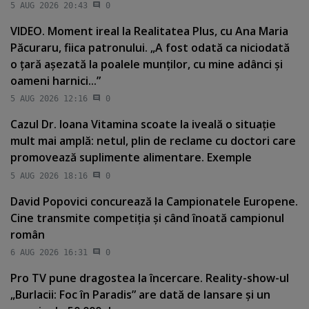
5 AUG 2026 20:43
0
VIDEO. Moment ireal la Realitatea Plus, cu Ana Maria
Păcuraru, fiica patronului. „A fost odată ca niciodată
o ţară aşezată la poalele munţilor, cu mine adânci şi
oameni harnici...”
5 AUG 2026 12:16
0
Cazul Dr. Ioana Vitamina scoate la iveală o situaţie
mult mai amplă: netul, plin de reclame cu doctori care
promovează suplimente alimentare. Exemple
5 AUG 2026 18:16
0
David Popovici concurează la Campionatele Europene.
Cine transmite competiţia şi când înoată campionul
român
6 AUG 2026 16:31
0
Pro TV pune dragostea la încercare. Reality-show-ul
„Burlacii: Foc în Paradis” are dată de lansare şi un