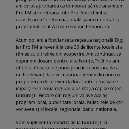
am cerut aprobarea ca temporar să retransmitem
Pro FM si in reţeaua Info Pro. Am schimbat
calasificarea în reţea naţională şi am renunţat la
programul local. A fost o soluţie temporară.
Acum doi ani a fost lansata reţeaua naţională Digi,
iar Pro FM a revenit la cele 30 de licenţe locale si a
rămas cu o treime din acoperire. Am continuat sa
depunem dosare pentru alte licenţe, însă nu am
obţinut. Ceea ce ne pune practic in postura de a
nu fi relevanţi la nivel naţional. Venim din nou cu
propunerea de a reveni la local, într-o formă de
împărţire în nouă regiuni plus staţia cap de reţea,
Bucureşti. Fiecare din regiuni va ave acelaşi
program local, publicitate locala, buletinele de ştiri
vor avea sţiri locale, regionale, dar şi naţionale.
Vom suplimenta redacţia de la Bucureşti cu