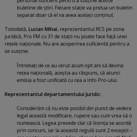
personal suficient pentru a susţine aceste
buletine de ştiri. Fiecare staţie va prelua un buletin
separat doar că el va avea acelaşi conţinut.
Totodată,
Lucian Mihai
, reprezentantul RCS pe zona
juridică, Pro FM cu 31 de staţii nu poate face faţă unei
reţele naţionale. Nu are acoperirea suficientă pentru a
se susţine.
Întrebaţi de ce au cerut acum opt ani să devină
reţea naţională, aceştia au răspuns, că atunci
emisia a fost unificată cu cea a Info Pro-ului.
Reprezentantul departamentului Juridic:
Considerăm că nu este posibil din punct de vedere
legal această modificare, rupere sau cum vrea să o
numească. Legea prevede clar că licenţa se acordă
prin concurs, iar la această regulă sunt 2 excepţii –