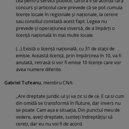
cea pentru servicii publice, cărora li se acordă fără
concurs şi articolul care prevede că se pot cumula
licenţe locale în regionale şi naţionale, la cerere
sau consiliul constată acest fapt. Legea nu
prevede şi operaţiunea inversă, de a împărţi o
licenţă naţională în mai multe locale.
(…) Există o licenţă naţională, cu 31 de staţii de
emisie. Această licenţă, prin împărţirea în 10, va fi
anulată, retrasă si vor fi emise 10 licenţe care vor
avea numere diferite.
Gabriel Tufeanu
, membru CNA:
„Are dreptate juridic-ul şi va zic si de ce. E ca si cum
din omidă se transformă în fluture, dar invers nu
se poate. Cam aşa e situaţia. Din punctul meu de
vedere, aveţi dreptate, sunteţi îndreptăţişi să
cereţi, dar eu nu voi fi de acord.