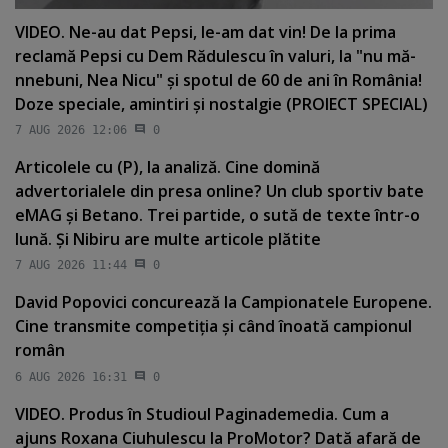
VIDEO. Ne-au dat Pepsi, le-am dat vin! De la prima
reclamă Pepsi cu Dem Rădulescu în valuri, la "nu mă-
nnebuni, Nea Nicu" şi spotul de 60 de ani în România!
Doze speciale, amintiri şi nostalgie (PROIECT SPECIAL)
7 AUG 2026 12:06
0
Articolele cu (P), la analiză. Cine domină
advertorialele din presa online? Un club sportiv bate
eMAG şi Betano. Trei partide, o sută de texte într-o
lună. Şi Nibiru are multe articole plătite
7 AUG 2026 11:44
0
David Popovici concurează la Campionatele Europene.
Cine transmite competiţia şi când înoată campionul
român
6 AUG 2026 16:31
0
VIDEO. Produs în Studioul Paginademedia. Cum a
ajuns Roxana Ciuhulescu la ProMotor? Dată afară de