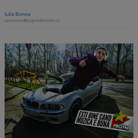
Iulia Bunea
iulia.bunea
paginademedia.ro