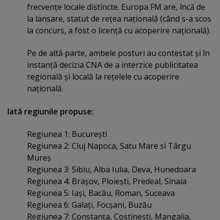
frecvenţe locale distincte. Europa FM are, încă de
la lansare, statut de reţea naţională (când s-a scos
la concurs, a fost o licenţă cu acoperire naţională).
Pe de altă parte, ambele posturi au contestat şi în
instanţă decizia CNA de a interzice publicitatea
regională şi locală la reţelele cu acoperire
naţională.
Iată regiunile propuse:
Regiunea 1: Bucureşti
Regiunea 2: Cluj Napoca, Satu Mare si Târgu
Mureş
Regiunea 3: Sibiu, Alba Iulia, Deva, Hunedoara
Regiunea 4: Braşov, Ploieşti, Predeal, Sinaia
Regiunea 5: Iaşi, Bacău, Roman, Suceava
Regiunea 6: Galaţi, Focşani, Buzău
Regiunea 7: Constanţa, Costineşti, Mangalia,