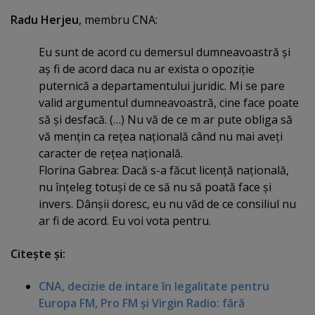
Radu Herjeu
, membru CNA:
Eu sunt de acord cu demersul dumneavoastră şi
aş fi de acord daca nu ar exista o opoziţie
puternică a departamentului juridic. Mi se pare
valid argumentul dumneavoastră, cine face poate
să şi desfacă. (…) Nu vă de ce m ar pute obliga să
vă menţin ca reţea naţională când nu mai aveţi
caracter de reţea naţională.
Florina Gabrea: Dacă s-a făcut licenţă naţională,
nu înţeleg totuşi de ce să nu să poată face şi
invers. Dânşii doresc, eu nu văd de ce consiliul nu
ar fi de acord. Eu voi vota pentru.
Citeşte şi:
CNA, decizie de intare în legalitate pentru
Europa FM, Pro FM şi Virgin Radio: fără