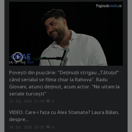
Poveşti din puşcărie: "Deţinuţii strigau „Tătuţu!”
când serialul se filma chiar la Rahova". Radu
Giovani, atunci deţinut, acum actor. "Ne uitam la
seriale turceşti"
21 IUL 2026 17:59
0
VIDEO. Care-i faza cu Alex Stamate? Laura Bălan,
despre...
18 IUL 2026 15:55
0