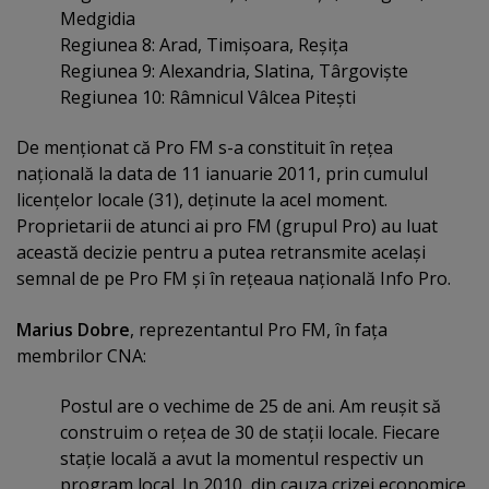
Medgidia
Regiunea 8: Arad, Timişoara, Reşiţa
Regiunea 9: Alexandria, Slatina, Târgovişte
Regiunea 10: Râmnicul Vâlcea Piteşti
De menţionat că Pro FM s-a constituit în reţea
naţională la data de 11 ianuarie 2011, prin cumulul
licenţelor locale (31), deţinute la acel moment.
Proprietarii de atunci ai pro FM (grupul Pro) au luat
această decizie pentru a putea retransmite acelaşi
semnal de pe Pro FM şi în reţeaua naţională Info Pro.
Marius Dobre
, reprezentantul Pro FM, în faţa
membrilor CNA:
Postul are o vechime de 25 de ani. Am reuşit să
construim o reţea de 30 de staţii locale. Fiecare
staţie locală a avut la momentul respectiv un
program local. In 2010, din cauza crizei economice,