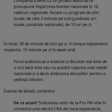
Compania a venit cu un proiect editorial ce
presupune împărţirea licenţei naţionale în 10
radiouri regionale, fiecare cu program de ştiri
locale, de câte 3 minute pe oră (jumătate şiri
locale, jumătate naţionale), de 10 ori pe zi.
În total, 30 de minute de ştiri pe zi, în timpul săptămânii,
respectiv, 15 minute pe zi în week-end.
Forul audiovizual a analizat şi discutat mai bine de
o oră dacă este sau nu posibil ruperea unei reţele
naţionale şi a decis amânarea discuţiilor pentru o
şedinţă viitoare.
Înainte de detalii, contextul:
De ce acum?
Solicitarea celor de la Pro FM vine în
contextul unei decizii CNA din luna septembrie,