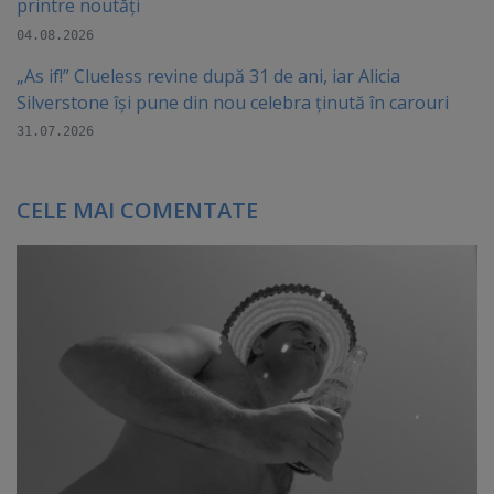
printre noutăți
04.08.2026
„As if!” Clueless revine după 31 de ani, iar Alicia
Silverstone își pune din nou celebra ținută în carouri
31.07.2026
CELE MAI COMENTATE