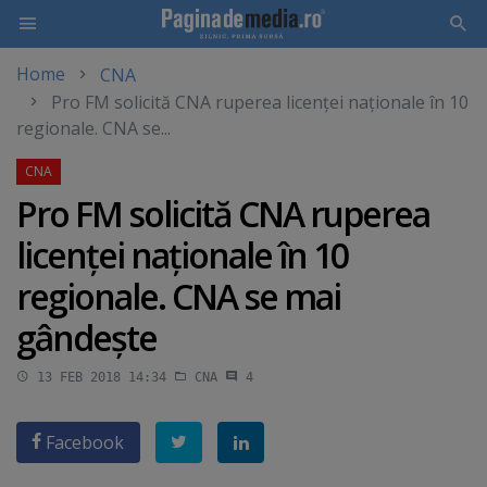
Home
CNA
Skip
Pro FM solicită CNA ruperea licenţei naţionale în 10
to
regionale. CNA se...
main
content
Pro FM solicită CNA ruperea
licenţei naţionale în 10
regionale. CNA se mai
gândeşte
13 FEB 2018 14:34
CNA
4
Facebook