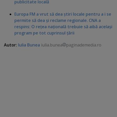
publicitate locală
Europa FM a vrut să dea ştiri locale pentru a i se
permite să dea şi reclame regionale. CNA a
respins: O reţea naţională trebuie să aibă acelaşi
program pe tot cuprinsul ţării
Autor:
Iulia Bunea
iulia.bunea
paginademedia.ro