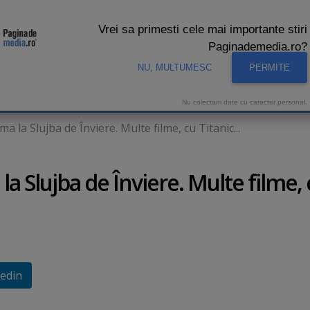
Vrei sa primesti cele mai importante stiri
Paginademedia.ro?
NU, MULTUMESC
PERMITE
CNA
INTERVIURI VIDEO
STUDIO VIDEO
AUDIENTE 
Nu colectam date cu caracter personal.
ma la Slujba de Înviere. Multe filme, cu Titanic...
la Slujba de Înviere. Multe filme,
edin