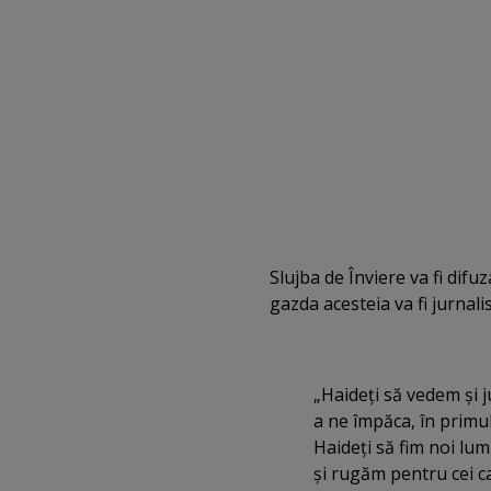
Slujba de Înviere va fi difu
gazda acesteia va fi jurnali
„Haideţi să vedem şi 
a ne împăca, în primul
Haideţi să fim noi lu
şi rugăm pentru cei ca