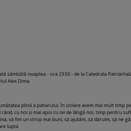
zată sâmbătă noaptea - ora 23:50 - de la Catedrala Patriarhală
stul Alex Dima.
jumătatea plină a paharului. În izolare avem mai mult timp p
 rând, cu noi şi mai apoi cu cei de lângă noi, timp pentru sufl
mina, să fim un strop mai buni, să ajutăm, să dăruim, să ne g
re luptă.