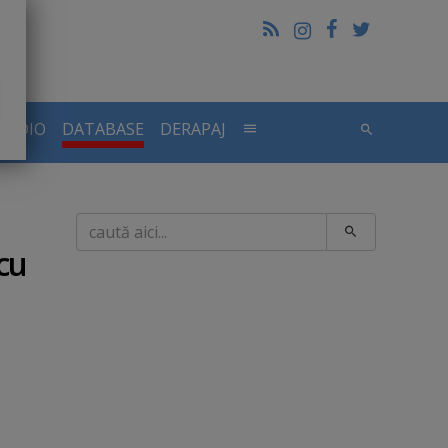
RADIO
DATABASE
DERAPAJ
Caută
 cu