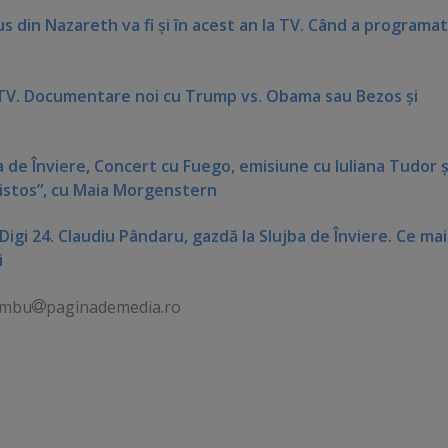
sus din Nazareth va fi şi în acest an la TV. Când a programat
 TV. Documentare noi cu Trump vs. Obama sau Bezos şi
a de Înviere, Concert cu Fuego, emisiune cu Iuliana Tudor ş
Hristos”, cu Maia Morgenstern
igi 24. Claudiu Pândaru, gazdă la Slujba de Înviere. Ce mai
i
ambu
paginademedia.ro