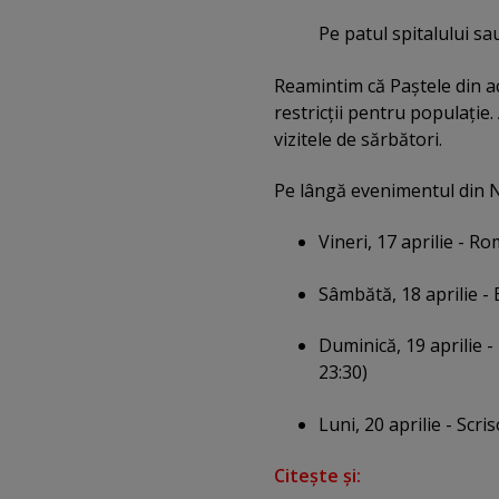
Pe patul spitalului sau
Reamintim că Paştele din a
restricţii pentru populaţie
vizitele de sărbători.
Pe lângă evenimentul din N
Vineri, 17 aprilie - Ro
Sâmbătă, 18 aprilie - E
Duminică, 19 aprilie -
23:30)
Luni, 20 aprilie - Scr
Citeşte şi: