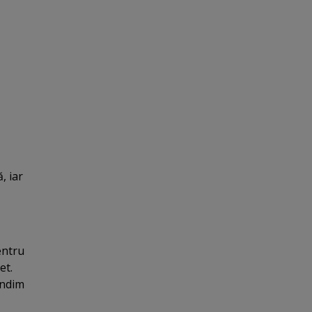
, iar
entru
et.
ândim