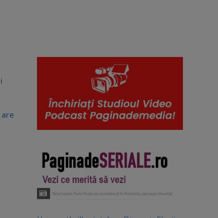
i
 are