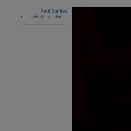
Raul Bambu
raul.bambu
paginademedia.ro