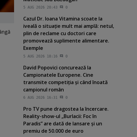
5 AUG 2026 20:43
0
Cazul Dr. Ioana Vitamina scoate la
iveală o situaţie mult mai amplă: netul,
lângă
plin de reclame cu doctori care
promovează suplimente alimentare.
Exemple
5 AUG 2026 18:16
0
David Popovici concurează la
Campionatele Europene. Cine
transmite competiţia şi când înoată
campionul român
6 AUG 2026 16:31
0
Pro TV pune dragostea la încercare.
Reality-show-ul „Burlacii: Foc în
Paradis” are dată de lansare şi un
premiu de 50.000 de euro