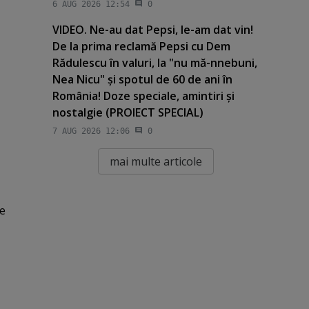
6 AUG 2026 12:54
0
VIDEO. Ne-au dat Pepsi, le-am dat vin!
De la prima reclamă Pepsi cu Dem
Rădulescu în valuri, la "nu mă-nnebuni,
Nea Nicu" şi spotul de 60 de ani în
România! Doze speciale, amintiri şi
nostalgie (PROIECT SPECIAL)
7 AUG 2026 12:06
0
mai multe articole
te