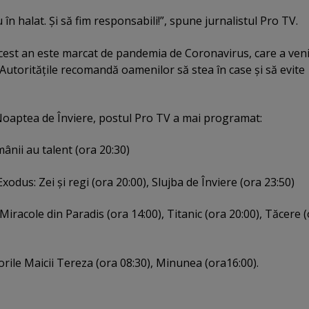
 în halat. Şi să fim responsabili!”, spune jurnalistul Pro TV.
cest an este marcat de pandemia de Coronavirus, care a veni
. Autorităţile recomandă oamenilor să stea în case şi să evite
oaptea de Înviere, postul Pro TV a mai programat:
mânii au talent (ora 20:30)
xodus: Zei şi regi (ora 20:00), Slujba de Înviere (ora 23:50)
 Miracole din Paradis (ora 14:00), Titanic (ora 20:00), Tăcere 
isorile Maicii Tereza (ora 08:30), Minunea (ora16:00).