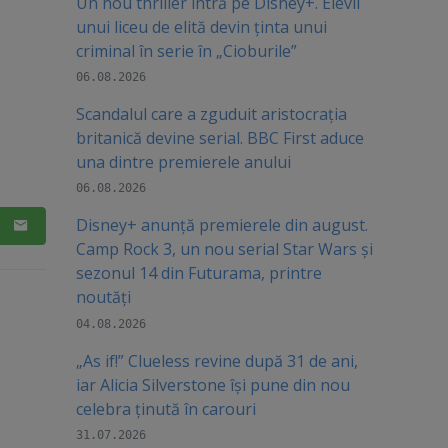
Un nou thriller intră pe Disney+. Elevii
unui liceu de elită devin ținta unui
criminal în serie în „Cioburile”
06.08.2026
Scandalul care a zguduit aristocrația
britanică devine serial. BBC First aduce
una dintre premierele anului
06.08.2026
Disney+ anunță premierele din august.
Camp Rock 3, un nou serial Star Wars și
sezonul 14 din Futurama, printre
noutăți
04.08.2026
„As if!” Clueless revine după 31 de ani,
iar Alicia Silverstone își pune din nou
celebra ținută în carouri
31.07.2026