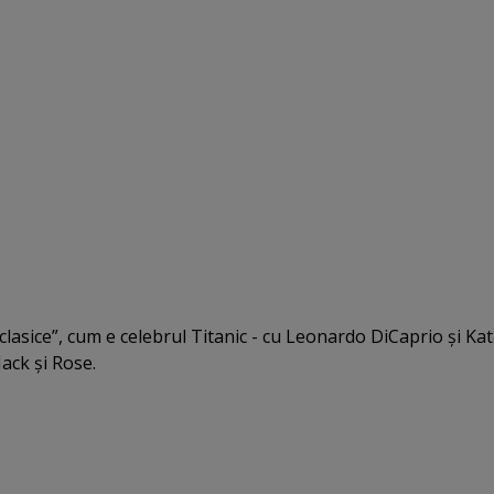
clasice”, cum e celebrul Titanic - cu Leonardo DiCaprio şi Ka
Jack şi Rose.