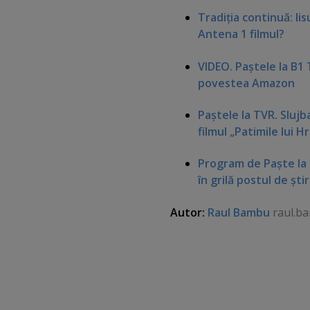
Tradiţia continuă: Ii
Antena 1 filmul?
VIDEO. Paştele la B1
povestea Amazon
Paştele la TVR. Slujb
filmul „Patimile lui 
Program de Paşte la D
în grilă postul de ştir
Autor:
Raul Bambu
raul.b