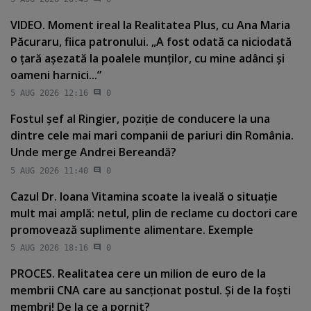
VIDEO. Moment ireal la Realitatea Plus, cu Ana Maria
Păcuraru, fiica patronului. „A fost odată ca niciodată
o ţară aşezată la poalele munţilor, cu mine adânci şi
oameni harnici...”
5 AUG 2026 12:16
0
Fostul şef al Ringier, poziţie de conducere la una
dintre cele mai mari companii de pariuri din România.
Unde merge Andrei Bereandă?
5 AUG 2026 11:40
0
Cazul Dr. Ioana Vitamina scoate la iveală o situaţie
mult mai amplă: netul, plin de reclame cu doctori care
promovează suplimente alimentare. Exemple
5 AUG 2026 18:16
0
PROCES. Realitatea cere un milion de euro de la
membrii CNA care au sancţionat postul. Şi de la foşti
membri! De la ce a pornit?