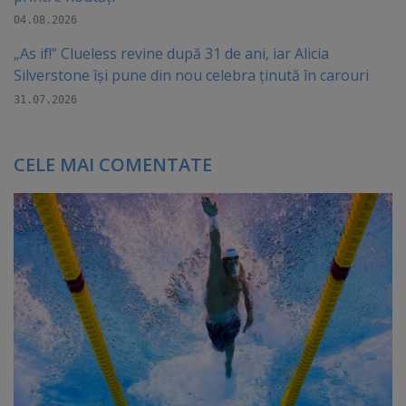
04.08.2026
„As if!” Clueless revine după 31 de ani, iar Alicia
Silverstone își pune din nou celebra ținută în carouri
31.07.2026
CELE MAI COMENTATE