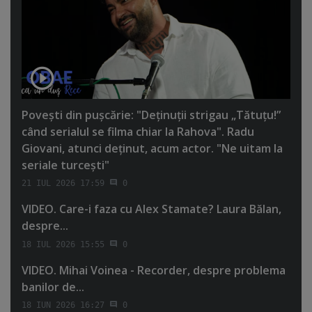
Poveşti din puşcărie: "Deţinuţii strigau „Tătuţu!”
când serialul se filma chiar la Rahova". Radu
Giovani, atunci deţinut, acum actor. "Ne uitam la
seriale turceşti"
21 IUL 2026 17:59
0
VIDEO. Care-i faza cu Alex Stamate? Laura Bălan,
despre...
18 IUL 2026 15:55
0
VIDEO. Mihai Voinea - Recorder, despre problema
banilor de...
18 IUN 2026 16:27
0