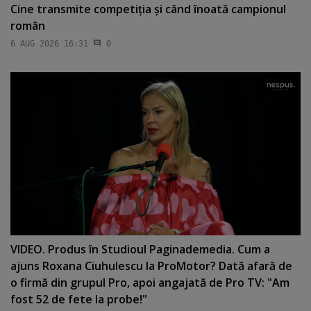
Cine transmite competiţia şi când înoată campionul
român
6 AUG 2026 16:31
0
VIDEO. Produs în Studioul Paginademedia. Cum a
ajuns Roxana Ciuhulescu la ProMotor? Dată afară de
o firmă din grupul Pro, apoi angajată de Pro TV: "Am
fost 52 de fete la probe!"