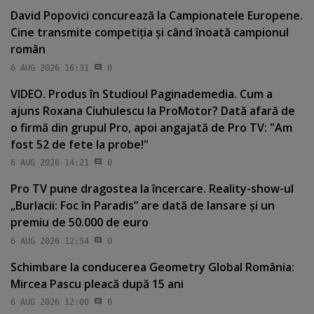
David Popovici concurează la Campionatele Europene.
Cine transmite competiţia şi când înoată campionul
român
6 AUG 2026 16:31
0
VIDEO. Produs în Studioul Paginademedia. Cum a
ajuns Roxana Ciuhulescu la ProMotor? Dată afară de
o firmă din grupul Pro, apoi angajată de Pro TV: "Am
fost 52 de fete la probe!"
6 AUG 2026 14:21
0
Pro TV pune dragostea la încercare. Reality-show-ul
„Burlacii: Foc în Paradis” are dată de lansare şi un
premiu de 50.000 de euro
6 AUG 2026 12:54
0
Schimbare la conducerea Geometry Global România:
Mircea Pascu pleacă după 15 ani
6 AUG 2026 12:00
0