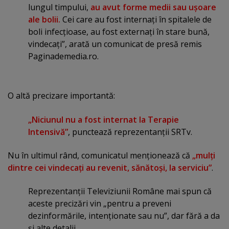
lungul timpului,
au avut forme medii sau uşoare
ale bolii.
Cei care au fost internaţi în spitalele de
boli infecţioase, au fost externaţi în stare bună,
vindecaţi”, arată un comunicat de presă remis
Paginademedia.ro.
O altă precizare importantă:
„Niciunul nu a fost internat la Terapie
Intensivă”
, punctează reprezentanţii SRTv.
Nu în ultimul rând, comunicatul menţionează că
„mulţi
dintre cei vindecaţi au revenit, sănătoşi, la serviciu”
.
Reprezentanţii Televiziunii Române mai spun că
aceste precizări vin „pentru a preveni
dezinformările, intenţionate sau nu”, dar fără a da
şi alte detalii.