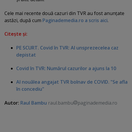
Cele mai recente două cazuri din TVR au fost anunţate
astăzi, după cum
Paginademedia.ro a scris aici
.
Citeşte şi:
PE SCURT. Covid în TVR: Al unsprezecelea caz
depistat
Covid în TVR: Numărul cazurilor a ajuns la 10
Al nouălea angajat TVR bolnav de COVID. "Se afla
în concediu"
Autor:
Raul Bambu
raul.bambu
paginademedia.ro