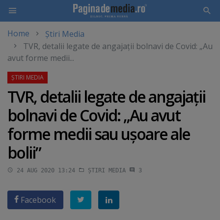
Home
Știri Media
Skip
TVR, detalii legate de angajaţii bolnavi de Covid: „Au
to
avut forme medii...
main
content
TVR, detalii legate de angajaţii
bolnavi de Covid: „Au avut
forme medii sau uşoare ale
bolii”
24 AUG 2020 13:24
ȘTIRI MEDIA
3
Facebook