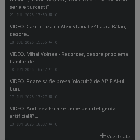
seriale turceşti"
21 IUL 2026 17:59
0
VIDEO. Care-i faza cu Alex Stamate? Laura Bălan,
despre...
18 IUL 2026 15:55
0
VIDEO. Mihai Voinea - Recorder, despre problema
banilor de...
18 IUN 2026 16:27
0
VIDEO. Poate să fie presa înlocuită de AI? E AI-ul
bun...
17 IUN 2026 17:27
0
VIDEO. Andreea Esca se teme de inteligenţa
artificială?...
10 IUN 2026 18:07
0
Vezi toate