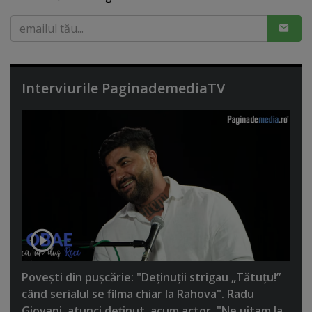
Interviurile PaginademediaTV
Poveşti din puşcărie: "Deţinuţii strigau „Tătuţu!”
când serialul se filma chiar la Rahova". Radu
Giovani, atunci deţinut, acum actor. "Ne uitam la