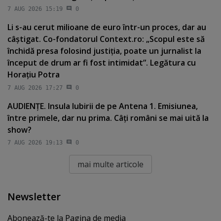
7 AUG 2026 15:19
0
Li s-au cerut milioane de euro într-un proces, dar au
câştigat. Co-fondatorul Context.ro: „Scopul este să
închidă presa folosind justiţia, poate un jurnalist la
început de drum ar fi fost intimidat”. Legătura cu
Horaţiu Potra
7 AUG 2026 17:27
0
AUDIENŢE. Insula Iubirii de pe Antena 1. Emisiunea,
între primele, dar nu prima. Câţi români se mai uită la
show?
7 AUG 2026 19:13
0
mai multe articole
Newsletter
Abonează-te la Pagina de media