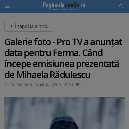
Skip
Înapoi la articol
to
main
Galerie foto - Pro TV a anunţat
content
data pentru Ferma. Când
începe emisiunea prezentată
de Mihaela Rădulescu
18 IAN 2019 13:00
ȘTIRI MEDIA
2