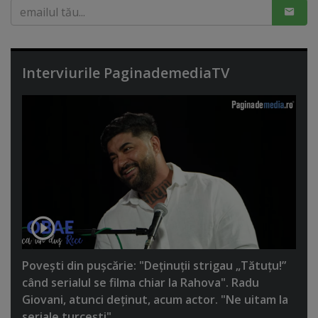
Interviurile PaginademediaTV
Poveşti din puşcărie: "Deţinuţii strigau „Tătuţu!”
când serialul se filma chiar la Rahova". Radu
Giovani, atunci deţinut, acum actor. "Ne uitam la
seriale turceşti"