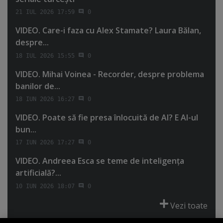
21 IUL 2026 17:59
0
VIDEO. Care-i faza cu Alex Stamate? Laura Bălan,
despre...
18 IUL 2026 15:55
0
VIDEO. Mihai Voinea - Recorder, despre problema
banilor de...
18 IUN 2026 16:27
0
VIDEO. Poate să fie presa înlocuită de AI? E AI-ul
bun...
17 IUN 2026 17:27
0
VIDEO. Andreea Esca se teme de inteligenţa
artificială?...
10 IUN 2026 18:07
0
Vezi toate