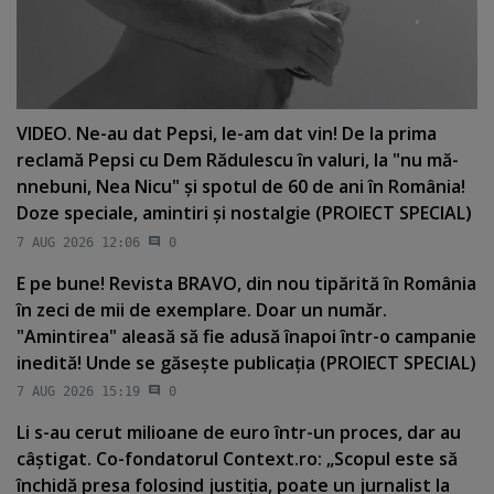
VIDEO. Ne-au dat Pepsi, le-am dat vin! De la prima
reclamă Pepsi cu Dem Rădulescu în valuri, la "nu mă-
nnebuni, Nea Nicu" şi spotul de 60 de ani în România!
Doze speciale, amintiri şi nostalgie (PROIECT SPECIAL)
7 AUG 2026 12:06
0
E pe bune! Revista BRAVO, din nou tipărită în România
în zeci de mii de exemplare. Doar un număr.
"Amintirea" aleasă să fie adusă înapoi într-o campanie
inedită! Unde se găseşte publicaţia (PROIECT SPECIAL)
7 AUG 2026 15:19
0
Li s-au cerut milioane de euro într-un proces, dar au
câştigat. Co-fondatorul Context.ro: „Scopul este să
închidă presa folosind justiţia, poate un jurnalist la