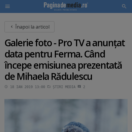
Skip
Înapoi la articol
to
main
Galerie foto - Pro TV a anunţat
content
data pentru Ferma. Când
începe emisiunea prezentată
de Mihaela Rădulescu
18 IAN 2019 13:00
ȘTIRI MEDIA
2