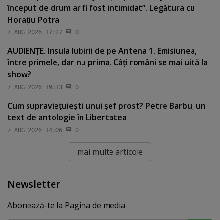
început de drum ar fi fost intimidat”. Legătura cu
Horaţiu Potra
7 AUG 2026 17:27
0
AUDIENŢE. Insula Iubirii de pe Antena 1. Emisiunea,
între primele, dar nu prima. Câţi români se mai uită la
show?
7 AUG 2026 19:13
0
Cum supravieţuieşti unui şef prost? Petre Barbu, un
text de antologie în Libertatea
7 AUG 2026 14:06
0
mai multe articole
Newsletter
Abonează-te la Pagina de media