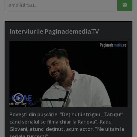
Interviurile PaginademediaTV
Poveşti din puşcărie: "Deţinuţii strigau „Tătuţu!”
când serialul se filma chiar la Rahova". Radu
Giovani, atunci deţinut, acum actor. "Ne uitam la
seriale turceşti"