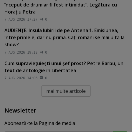
început de drum ar fi fost intimidat”. Legătura cu
Horaţiu Potra
7 AUG 2026 17:27
0
AUDIENŢE. Insula Iubirii de pe Antena 1. Emisiunea,
între primele, dar nu prima. Câţi români se mai uită la
show?
7 AUG 2026 19:13
0
Cum supravieţuieşti unui şef prost? Petre Barbu, un
text de antologie în Libertatea
7 AUG 2026 14:06
0
mai multe articole
Newsletter
Abonează-te la Pagina de media