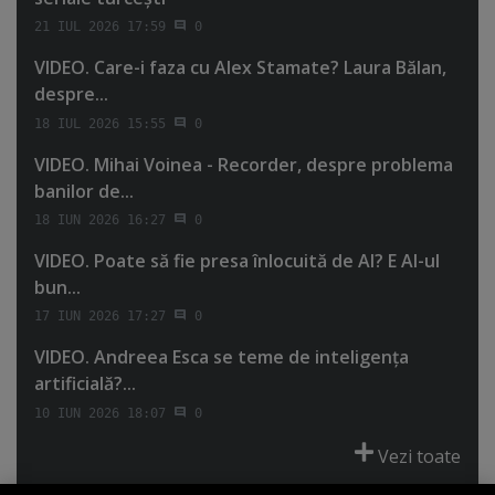
21 IUL 2026 17:59
0
VIDEO. Care-i faza cu Alex Stamate? Laura Bălan,
despre...
18 IUL 2026 15:55
0
VIDEO. Mihai Voinea - Recorder, despre problema
banilor de...
18 IUN 2026 16:27
0
VIDEO. Poate să fie presa înlocuită de AI? E AI-ul
bun...
17 IUN 2026 17:27
0
VIDEO. Andreea Esca se teme de inteligenţa
artificială?...
10 IUN 2026 18:07
0
Vezi toate