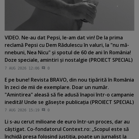
VIDEO. Ne-au dat Pepsi, le-am dat vin! De la prima
reclamă Pepsi cu Dem Rădulescu în valuri, la "nu mă-
nnebuni, Nea Nicu" şi spotul de 60 de ani în România!
Doze speciale, amintiri şi nostalgie (PROIECT SPECIAL)
7 AUG 2026 12:06
0
E pe bune! Revista BRAVO, din nou tipărită în România
în zeci de mii de exemplare. Doar un număr.
"Amintirea" aleasă să fie adusă înapoi într-o campanie
inedită! Unde se găseşte publicaţia (PROIECT SPECIAL)
7 AUG 2026 15:19
0
Li s-au cerut milioane de euro într-un proces, dar au
câştigat. Co-fondatorul Context.ro: „Scopul este să
închidă presa folosind justiţia, poate un jurnalist la