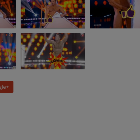
gle
+