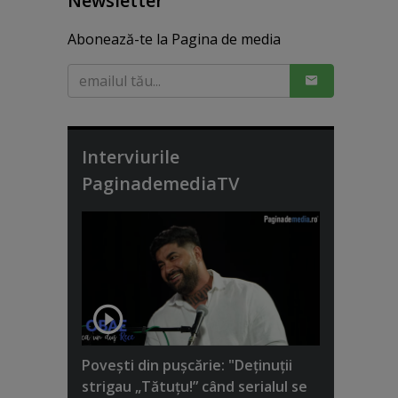
Newsletter
Abonează-te la Pagina de media
Interviurile
PaginademediaTV
Poveşti din puşcărie: "Deţinuţii
strigau „Tătuţu!” când serialul se