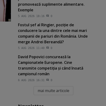
promovează suplimente alimentare.
Exemple
5 AUG 2026 18:16
0
Fostul şef al Ringier, poziţie de
conducere la una dintre cele mai mari
companii de pariuri din România. Unde
merge Andrei Bereandă?
5 AUG 2026 11:40
0
David Popovici concurează la
Campionatele Europene. Cine
transmite competiţia şi când înoată
campionul român
6 AUG 2026 16:31
0
mai multe articole