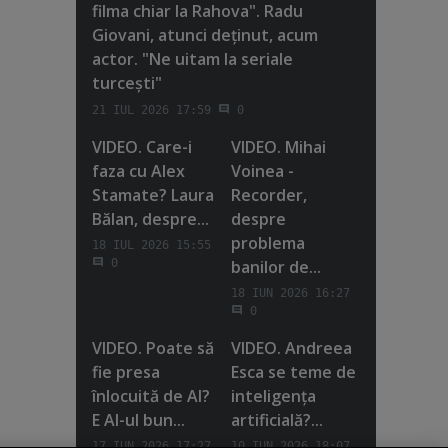
filma chiar la Rahova". Radu
Giovani, atunci deţinut, acum
actor. "Ne uitam la seriale
turceşti"
21 IUL 2026 17:59
0
VIDEO. Care-i
VIDEO. Mihai
faza cu Alex
Voinea -
Stamate? Laura
Recorder,
Bălan, despre...
despre
problema
18 IUL 2026 15:55
banilor de...
0
18 IUN 2026 16:27
0
VIDEO. Poate să
VIDEO. Andreea
fie presa
Esca se teme de
înlocuită de AI?
inteligenţa
E AI-ul bun...
artificială?...
17 IUN 2026 17:27
10 IUN 2026 18:07