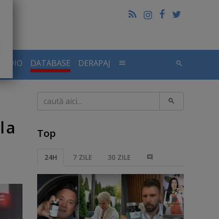
RADIO
DATABASE
DERAPAJ
Caută
l a
Top
24H
7 ZILE
30 ZILE