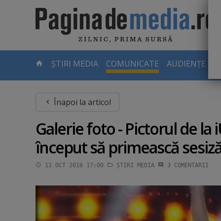
Skip
to
main
content
-
ȘTIRI MEDIA
COMUNICATE
AUDIENȚE TV
PAGINA
CURENTĂ
Înapoi la articol
Galerie foto - Pictorul de la 
început să primească sesiză
11 OCT 2016 17:00
ȘTIRI MEDIA
3
COMENTARII