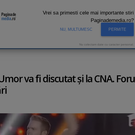
Vrei sa primesti cele mai importante stiri
Paginademedia.ro?
NU, MULTUMESC
PERMITE
CNA
INTERVIURI VIDEO
STUDIO VIDEO
AUDIENTE 
Nu colectam date cu caracter personal.
iUmor va fi discutat şi la CNA. Foru
ri