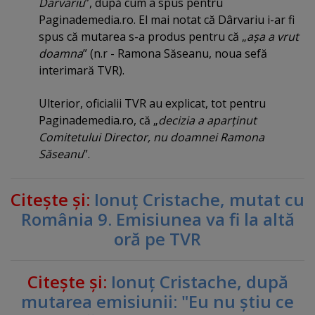
Darvariu
”, după cum a spus pentru
Paginademedia.ro. El mai notat că Dârvariu i-ar fi
spus că mutarea s-a produs pentru că „
aşa a vrut
doamna
” (n.r - Ramona Săseanu, noua sefă
interimară TVR).
Ulterior, oficialii TVR au explicat, tot pentru
Paginademedia.ro, că „
decizia a aparţinut
Comitetului Director, nu doamnei Ramona
Săseanu
”.
Citeşte şi:
Ionuţ Cristache, mutat cu
România 9. Emisiunea va fi la altă
oră pe TVR
Citeşte şi:
Ionuţ Cristache, după
mutarea emisiunii: "Eu nu ştiu ce