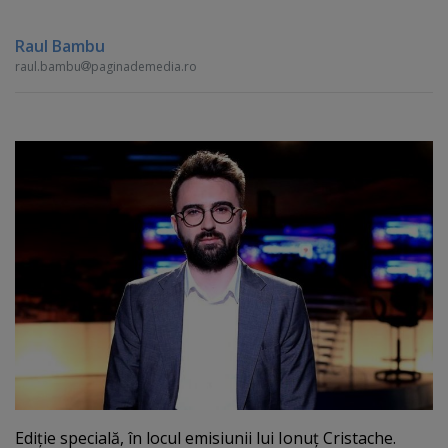
Raul Bambu
raul.bambu
paginademedia.ro
Ediţie specială, în locul emisiunii lui Ionuţ Cristache.