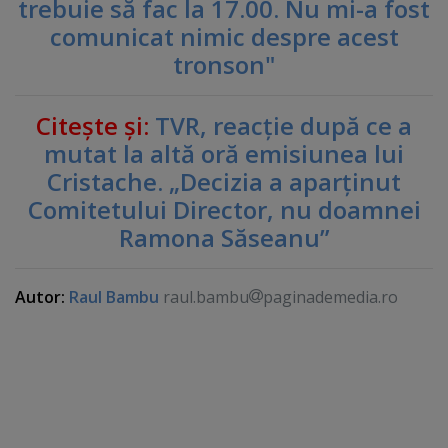
trebuie să fac la 17.00. Nu mi-a fost
comunicat nimic despre acest
tronson"
Citeşte şi:
TVR, reacţie după ce a
mutat la altă oră emisiunea lui
Cristache. „Decizia a aparţinut
Comitetului Director, nu doamnei
Ramona Săseanu”
Autor:
Raul Bambu
raul.bambu
paginademedia.ro