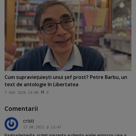
Cum supravieţuieşti unui şef prost? Petre Barbu, un
text de antologie în Libertatea
7 AUG 2026 14:06
0
Comentarii
cristi
17.06.2021 @ 13:47
Paginademedia, puteti prezenta audienta acelei emisiuni care a