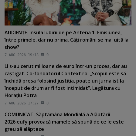
AUDIENŢE. Insula Iubirii de pe Antena 1. Emisiunea,
între primele, dar nu prima. Câţi români se mai uită la
show?
7 AUG 2026 19:13
0
Li s-au cerut milioane de euro într-un proces, dar au
câştigat. Co-fondatorul Context.ro: „Scopul este să
închidă presa folosind justiţia, poate un jurnalist la
început de drum ar fi fost intimidat”. Legătura cu
Horaţiu Potra
7 AUG 2026 17:27
0
COMUNICAT. Săptămâna Mondială a Alăptării
2026:eufy provoacă mamele să spună de ce le este
greu să alăpteze