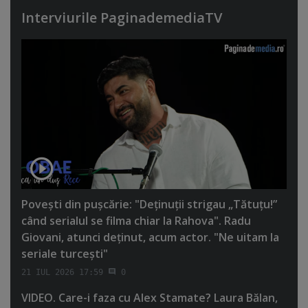
Interviurile PaginademediaTV
Poveşti din puşcărie: "Deţinuţii strigau „Tătuţu!”
când serialul se filma chiar la Rahova". Radu
Giovani, atunci deţinut, acum actor. "Ne uitam la
seriale turceşti"
21 IUL 2026 17:59
0
VIDEO. Care-i faza cu Alex Stamate? Laura Bălan,