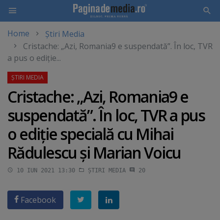
Home
Știri Media
Skip
Cristache: „Azi, Romania9 e suspendată”. În loc, TVR
to
a pus o ediţie...
main
content
Cristache: „Azi, Romania9 e
suspendată”. În loc, TVR a pus
o ediţie specială cu Mihai
Rădulescu şi Marian Voicu
10 IUN 2021 13:30
ȘTIRI MEDIA
20
Facebook