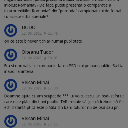
inlocuit Romania9? De fapt, puteti prezenta o comparatie a
tuturor editiilor Romania9 din "peroada" campionatului de fotbal
cu aceste editii speciale?
DODO
12.06.2021 @ 21:46
ori ce este binevenit chiar numai publicitate
Olteanu Tudor
12.06.2021 @ 18:01
Era si normal la ce campanie facea PSD ului pe bani publici. Sa l ia
inapoi la antena.
Velcan Mihai
12.06.2021 @ 17:30
Doamne ajuta că am scăpat de *** lui Voiculescu. Un psd-ist înrăit
care este plătit din bani publici. TVR trebuie să știe că trebuie să fie
echidistantă pt că este plătită din banii tuturor nu de psd sau pnl.
Velcan Mihai
12.06.2021 @ 17:25