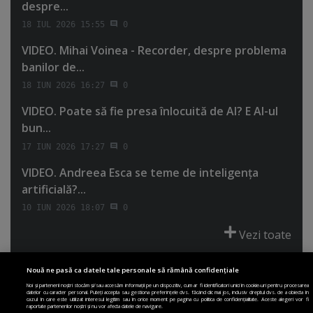
despre...
18 IUL 2026 15:55
0
VIDEO. Mihai Voinea - Recorder, despre problema
banilor de...
18 IUN 2026 16:27
0
VIDEO. Poate să fie presa înlocuită de AI? E AI-ul
bun...
17 IUN 2026 17:27
0
VIDEO. Andreea Esca se teme de inteligenţa
artificială?...
10 IUN 2026 18:07
0
Vezi toate
Nouă ne pasă ca datele tale personale să rămână confidențiale
Noi și partenerii noștri stocăm și/sau accesăm informații pe un dispozitiv, cum ar fi identificatori unici în cookie-uri pentru procesarea
datelor cu caracter personal. Puteți accepta sau gestiona preferințele dvs. făcând clic mai jos, inclusiv dreptul dvs. de a obiecta în
cazul în care este utilizat interesul legitim sau în orice moment pe pagina cu politica de confidențialitate. Aceste alegeri vor fi
PRIMA PAGINĂ
POLITICA DE COLECTARE ACORD COOKIE
raportate partenerilor noștri și nu vor afecta datele de navigare.