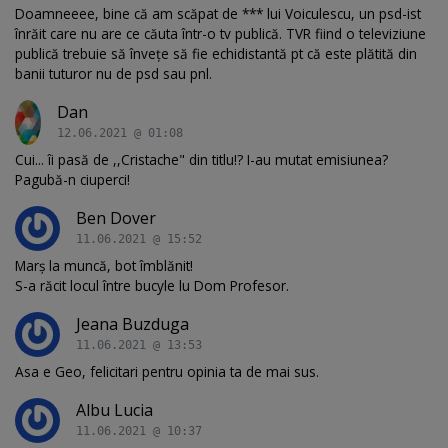
Doamneeee, bine că am scăpat de *** lui Voiculescu, un psd-ist
înrăit care nu are ce căuta într-o tv publică. TVR fiind o televiziune
publică trebuie să învețe să fie echidistantă pt că este plătită din
banii tuturor nu de psd sau pnl.
Dan
12.06.2021 @ 01:08
Cui... îi pasă de ,,Cristache" din titlu!? I-au mutat emisiunea?
Pagubă-n ciuperci!
Ben Dover
11.06.2021 @ 15:52
Marș la muncă, bot îmblănit!
S-a răcit locul între bucyle lu Dom Profesor.
Jeana Buzduga
11.06.2021 @ 13:53
Asa e Geo, felicitari pentru opinia ta de mai sus.
Albu Lucia
11.06.2021 @ 10:37