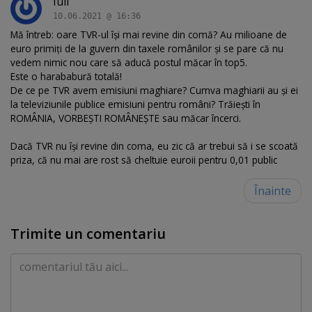
Iuli
10.06.2021 @ 16:36
Mă întreb: oare TVR-ul își mai revine din comă? Au milioane de
euro primiți de la guvern din taxele românilor și se pare că nu
vedem nimic nou care să aducă postul măcar în top5.
Este o harababură totală!
De ce pe TVR avem emisiuni maghiare? Cumva maghiarii au și ei
la televiziunile publice emisiuni pentru români? Trăiești în
ROMÂNIA, VORBEȘTI ROMÂNEȘTE sau măcar încerci.
Dacă TVR nu își revine din coma, eu zic că ar trebui să i se scoată
priza, că nu mai are rost să cheltuie euroii pentru 0,01 public
Înainte
Trimite un comentariu
Comentariu