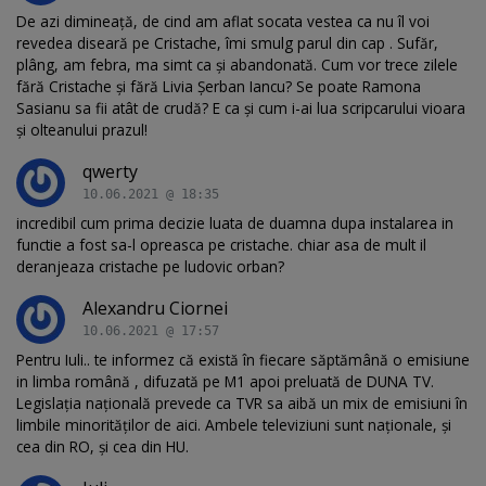
De azi dimineață, de cind am aflat socata vestea ca nu îl voi
revedea diseară pe Cristache, îmi smulg parul din cap . Sufăr,
plâng, am febra, ma simt ca și abandonată. Cum vor trece zilele
fără Cristache și fără Livia Șerban Iancu? Se poate Ramona
Sasianu sa fii atât de crudă? E ca și cum i-ai lua scripcarului vioara
și olteanului prazul!
qwerty
10.06.2021 @ 18:35
incredibil cum prima decizie luata de duamna dupa instalarea in
functie a fost sa-l opreasca pe cristache. chiar asa de mult il
deranjeaza cristache pe ludovic orban?
Alexandru Ciornei
10.06.2021 @ 17:57
Pentru Iuli.. te informez că există în fiecare săptămână o emisiune
in limba română , difuzată pe M1 apoi preluată de DUNA TV.
Legislația națională prevede ca TVR sa aibă un mix de emisiuni în
limbile minorităților de aici. Ambele televiziuni sunt naționale, și
cea din RO, și cea din HU.