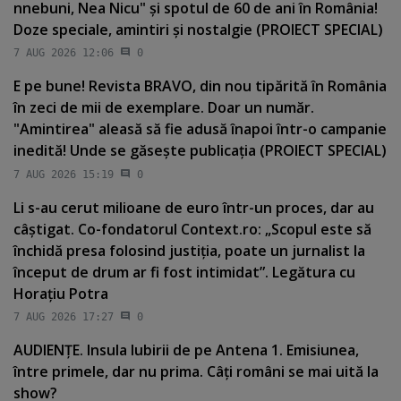
nnebuni, Nea Nicu" şi spotul de 60 de ani în România!
Doze speciale, amintiri şi nostalgie (PROIECT SPECIAL)
7 AUG 2026 12:06
0
E pe bune! Revista BRAVO, din nou tipărită în România
în zeci de mii de exemplare. Doar un număr.
"Amintirea" aleasă să fie adusă înapoi într-o campanie
inedită! Unde se găseşte publicaţia (PROIECT SPECIAL)
7 AUG 2026 15:19
0
Li s-au cerut milioane de euro într-un proces, dar au
câştigat. Co-fondatorul Context.ro: „Scopul este să
închidă presa folosind justiţia, poate un jurnalist la
început de drum ar fi fost intimidat”. Legătura cu
Horaţiu Potra
7 AUG 2026 17:27
0
AUDIENŢE. Insula Iubirii de pe Antena 1. Emisiunea,
între primele, dar nu prima. Câţi români se mai uită la
show?