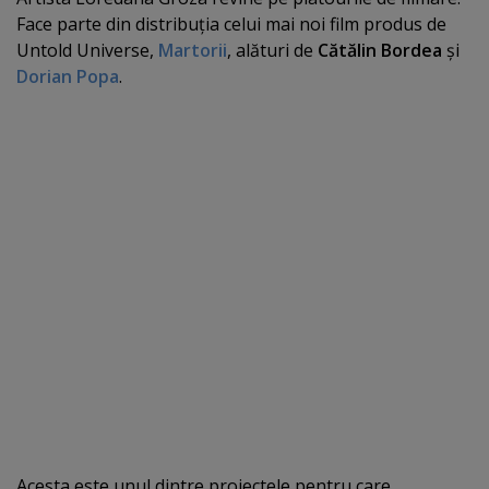
Face parte din distribuţia celui mai noi film produs de
Untold Universe,
Martorii
, alături de
Cătălin Bordea
şi
Dorian Popa
.
Acesta este unul dintre proiectele pentru care