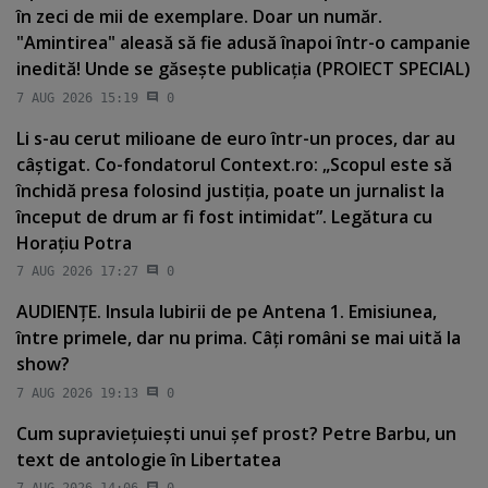
în zeci de mii de exemplare. Doar un număr.
"Amintirea" aleasă să fie adusă înapoi într-o campanie
inedită! Unde se găseşte publicaţia (PROIECT SPECIAL)
7 AUG 2026 15:19
0
Li s-au cerut milioane de euro într-un proces, dar au
câştigat. Co-fondatorul Context.ro: „Scopul este să
închidă presa folosind justiţia, poate un jurnalist la
început de drum ar fi fost intimidat”. Legătura cu
Horaţiu Potra
7 AUG 2026 17:27
0
AUDIENŢE. Insula Iubirii de pe Antena 1. Emisiunea,
între primele, dar nu prima. Câţi români se mai uită la
show?
7 AUG 2026 19:13
0
Cum supravieţuieşti unui şef prost? Petre Barbu, un
text de antologie în Libertatea
7 AUG 2026 14:06
0