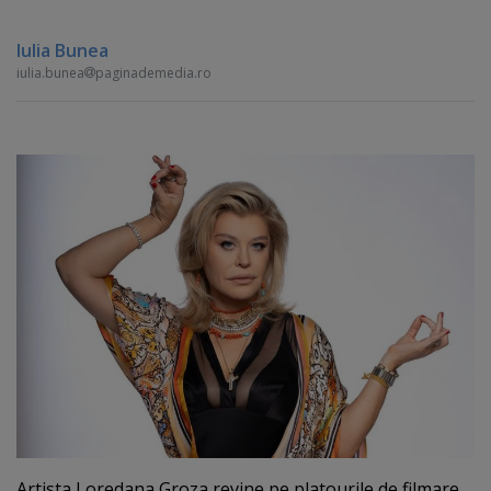
Iulia Bunea
iulia.bunea
paginademedia.ro
Artista Loredana Groza revine pe platourile de filmare.