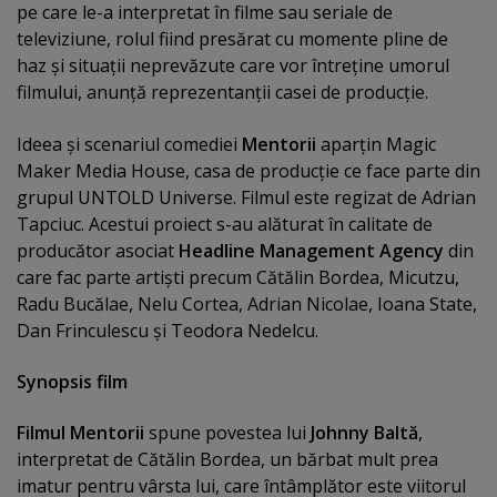
pe care le-a interpretat în filme sau seriale de
televiziune, rolul fiind presărat cu momente pline de
haz şi situaţii neprevăzute care vor întreţine umorul
filmului, anunţă reprezentanţii casei de producţie.
Ideea şi scenariul comediei
Mentorii
aparţin Magic
Maker Media House, casa de producţie ce face parte din
grupul UNTOLD Universe. Filmul este regizat de Adrian
Tapciuc. Acestui proiect s-au alăturat în calitate de
producător asociat
Headline Management Agency
din
care fac parte artişti precum Cătălin Bordea, Micutzu,
Radu Bucălae, Nelu Cortea, Adrian Nicolae, Ioana State,
Dan Frinculescu şi Teodora Nedelcu.
Synopsis film
Filmul Mentorii
spune povestea lui
Johnny Baltă
,
interpretat de Cătălin Bordea, un bărbat mult prea
imatur pentru vârsta lui, care întâmplător este viitorul