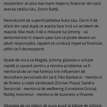
moştenitor al celui mai mare imperiu financiar din ţară:
averea tatălui său, Dorin Baltă.
Nemulţumit de superficialitatea fiului său, Dorin îl dă
afară din casă după ce acesta face încă un accident de
maşină. Mai mult, îi dă o misiune lui Johnny - să
demonstreze în maxim şase luni că poate deveni un
adult responsabil, capabil să conducă imperiul financiar,
altfel va fi dezmoştenit.
Ajutat de sora sa Magda, Johnny găseşte o soluţie
rapidă şi uşoară pentru a rezolva problema: va fi
mentorat de cei mai faimoşi trei influenceri de
dezvoltare personală din ţară: Flex Barbarul - mentorul
de fitness şi viaţă sănătoasă (Dorian Popa); Sandra
Senzorial - mentorul de wellbeing (Loredana Groza);
Robby Anonimul - mentorul de business şi finanţe.
Răsplata de un milion de euro pusă la bătaie de Johnny