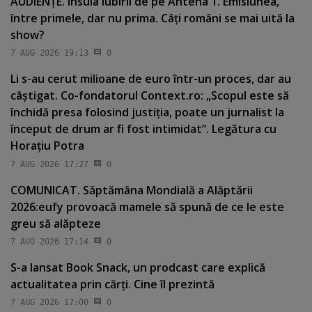
AUDIENŢE. Insula Iubirii de pe Antena 1. Emisiunea,
între primele, dar nu prima. Câţi români se mai uită la
show?
7 AUG 2026 19:13
0
Li s-au cerut milioane de euro într-un proces, dar au
câştigat. Co-fondatorul Context.ro: „Scopul este să
închidă presa folosind justiţia, poate un jurnalist la
început de drum ar fi fost intimidat”. Legătura cu
Horaţiu Potra
7 AUG 2026 17:27
0
COMUNICAT. Săptămâna Mondială a Alăptării
2026:eufy provoacă mamele să spună de ce le este
greu să alăpteze
7 AUG 2026 17:14
0
S-a lansat Book Snack, un prodcast care explică
actualitatea prin cărţi. Cine îl prezintă
7 AUG 2026 17:00
0