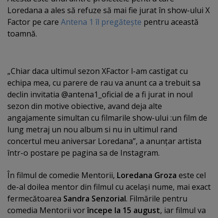
Loredana a ales să refuze să mai fie jurat în show-ului X
Factor pe care
Antena 1 îl pregăteşte
pentru această
toamnă.
„Chiar daca ultimul sezon XFactor l-am castigat cu
echipa mea, cu parere de rau va anunt ca a trebuit sa
declin invitatia @antena1_oficial de a fi jurat in noul
sezon din motive obiective, avand deja alte
angajamente simultan cu filmarile show-ului :un film de
lung metraj un nou album si nu in ultimul rand
concertul meu aniversar Loredana”, a anunţar artista
într-o postare pe pagina sa de Instagram.
În filmul de comedie Mentorii,
Loredana Groza
este cel
de-al doilea mentor din filmul cu acelaşi nume, mai exact
fermecătoarea
Sandra Senzorial
. Filmările pentru
comedia Mentorii vor
începe la 15 august
, iar filmul va