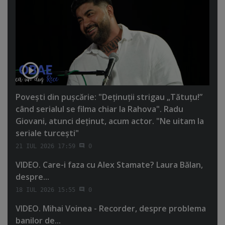
Poveşti din puşcărie: "Deţinuţii strigau „Tătuţu!”
când serialul se filma chiar la Rahova". Radu
Giovani, atunci deţinut, acum actor. "Ne uitam la
seriale turceşti"
21 IUL 2026 17:59
0
VIDEO. Care-i faza cu Alex Stamate? Laura Bălan,
despre...
18 IUL 2026 15:55
0
VIDEO. Mihai Voinea - Recorder, despre problema
banilor de...