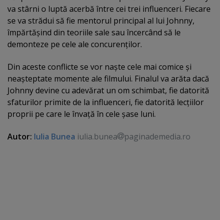
va stârni o luptă acerbă între cei trei influenceri. Fiecare
se va strădui să fie mentorul principal al lui Johnny,
împărtăşind din teoriile sale sau încercând să le
demonteze pe cele ale concurenţilor.
Din aceste conflicte se vor naşte cele mai comice şi
neaşteptate momente ale filmului. Finalul va arăta dacă
Johnny devine cu adevărat un om schimbat, fie datorită
sfaturilor primite de la influenceri, fie datorită lecţiilor
proprii pe care le învaţă în cele şase luni.
Autor:
Iulia Bunea
iulia.bunea
paginademedia.ro