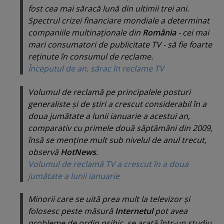
fost cea mai săracă lună din ultimii trei ani.
Spectrul crizei financiare mondiale a determinat
companiile multinaţionale din
România
- cei mai
mari consumatori de publicitate TV - să fie foarte
reţinute în consumul de reclame.
Începutul de an, sărac în reclame TV
Volumul de reclamă pe principalele posturi
generaliste şi de ştiri a crescut considerabil în a
doua jumătate a lunii ianuarie a acestui an,
comparativ cu primele două săptămâni din 2009,
însă se menţine mult sub nivelul de anul trecut,
observă
HotNews
.
Volumul de reclamă TV a crescut în a doua
jumătate a lunii ianuarie
Minorii care se uită prea mult la televizor şi
folosesc peste măsură
Internetul
pot avea
probleme de ordin psihic, se arată într-un studiu