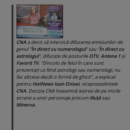
CNA
a decis să interzică difuzarea emisiunilor de
genul "
În direct cu numerologul
" sau "
În direct cu
astrologul
", difuzate de posturile
OTV
,
Antena 1
şi
Favorit TV
. "
Dincolo de felul în care sunt
prezentaţi ca fiind astrologi sau numerologi, nu
fac altceva decât o formă de ghicit
", a explicat
pentru
HotNews Ioan Onisei
,
vicepreşedintele
CNA
. Decizia CNA înseamnă ieşirea de pe micile
ecrane a unor personaje precum
Iliuţă
sau
Minerva
.