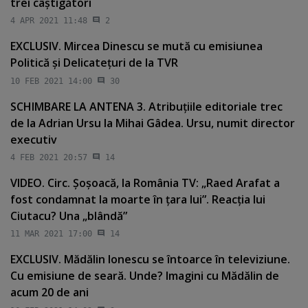
trei câştigători
4 APR 2021 11:48
2
EXCLUSIV. Mircea Dinescu se mută cu emisiunea
Politică şi Delicateţuri de la TVR
10 FEB 2021 14:00
30
SCHIMBARE LA ANTENA 3. Atribuţiile editoriale trec
de la Adrian Ursu la Mihai Gâdea. Ursu, numit director
executiv
4 FEB 2021 20:57
14
VIDEO. Circ. Şoşoacă, la România TV: „Raed Arafat a
fost condamnat la moarte în ţara lui”. Reacţia lui
Ciutacu? Una „blândă”
11 MAR 2021 17:00
14
EXCLUSIV. Mădălin Ionescu se întoarce în televiziune.
Cu emisiune de seară. Unde? Imagini cu Mădălin de
acum 20 de ani