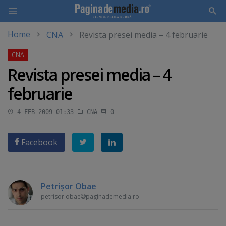
Home
CNA
Revista presei media – 4 februarie
Skip
to
main
Revista presei media – 4
content
februarie
4 FEB 2009 01:33
CNA
0
Facebook
Petrişor Obae
petrisor.obae
paginademedia.ro