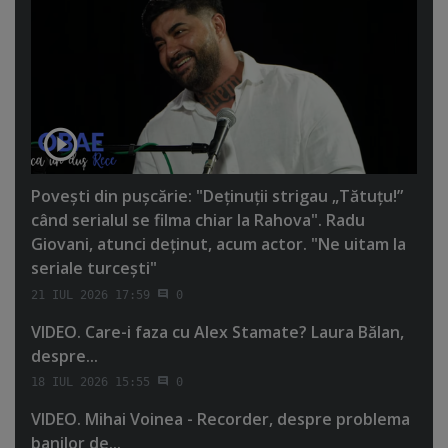
Poveşti din puşcărie: "Deţinuţii strigau „Tătuţu!”
când serialul se filma chiar la Rahova". Radu
Giovani, atunci deţinut, acum actor. "Ne uitam la
seriale turceşti"
21 IUL 2026 17:59
0
VIDEO. Care-i faza cu Alex Stamate? Laura Bălan,
despre...
18 IUL 2026 15:55
0
VIDEO. Mihai Voinea - Recorder, despre problema
banilor de...