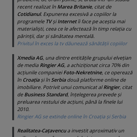
recent realizat în
Marea Britanie
, citat de
Cotidianul
. Expunerea excesivă a copiilor la
programele
TV
şi
Internet
îi face pe aceştia mai
materialişti, ceea ce le afectează în timp relaţia cu
părinţii, dar şi sănătatea mentală.
Privitul în exces la tv dăunează sănătăţii copiilor
Xmedia AG
, una dintre entităţile grupului elveţian
de media
Ringier AG
, a achiziţionat circa 70% din
acţiunile companiei
Foto-Nekretnine
, ce operează
în
Croaţia
şi în
Serbia
două platforme online de
imobiliare. Potrivit unui comunicat al
Ringier
, citat
de
Business Standard
, înţelegerea prevede şi
preluarea restului de acţiuni, până la finele lui
2010.
Ringier AG se extinde online în Croaţia şi Serbia
Realitatea-Caţavencu
a investit aproximativ un