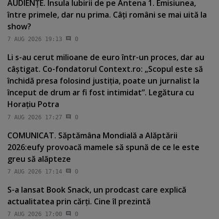
AUDIENŢE. Insula Iubirii de pe Antena 1. Emisiunea,
între primele, dar nu prima. Câţi români se mai uită la
show?
7 AUG 2026 19:13
0
Li s-au cerut milioane de euro într-un proces, dar au
câştigat. Co-fondatorul Context.ro: „Scopul este să
închidă presa folosind justiţia, poate un jurnalist la
început de drum ar fi fost intimidat”. Legătura cu
Horaţiu Potra
7 AUG 2026 17:27
0
COMUNICAT. Săptămâna Mondială a Alăptării
2026:eufy provoacă mamele să spună de ce le este
greu să alăpteze
7 AUG 2026 17:14
0
S-a lansat Book Snack, un prodcast care explică
actualitatea prin cărţi. Cine îl prezintă
7 AUG 2026 17:00
0