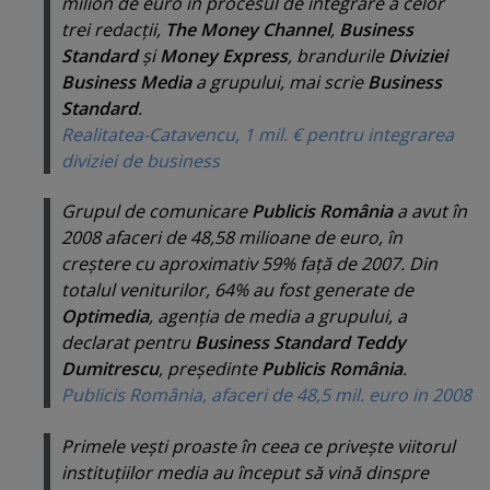
milion de euro în procesul de integrare a celor
trei redacţii,
The Money Channel
,
Business
Standard
şi
Money Express
, brandurile
Diviziei
Business Media
a grupului, mai scrie
Business
Standard
.
Realitatea-Catavencu, 1 mil. € pentru integrarea
diviziei de business
Grupul de comunicare
Publicis România
a avut în
2008 afaceri de 48,58 milioane de euro, în
creştere cu aproximativ 59% faţă de 2007. Din
totalul veniturilor, 64% au fost generate de
Optimedia
, agenţia de media a grupului, a
declarat pentru
Business Standard Teddy
Dumitrescu
,
preşedinte
Publicis România
.
Publicis România, afaceri de 48,5 mil. euro in 2008
Primele veşti proaste în ceea ce priveşte viitorul
instituţiilor media au început să vină dinspre