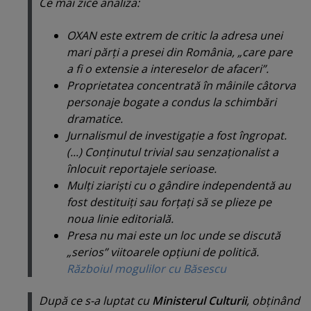
Ce mai zice analiza:
OXAN este extrem de critic la adresa unei
mari părţi a presei din România, „care pare
a fi o extensie a intereselor de afaceri”.
Proprietatea concentrată în mâinile câtorva
personaje bogate a condus la schimbări
dramatice.
Jurnalismul de investigaţie a fost îngropat.
(...) Conţinutul trivial sau senzaţionalist a
înlocuit reportajele serioase.
Mulţi ziarişti cu o gândire independentă au
fost destituiţi sau forţaţi să se plieze pe
noua linie editorială.
Presa nu mai este un loc unde se discută
„serios” viitoarele opţiuni de politică.
Războiul mogulilor cu Băsescu
După ce s-a luptat cu
Ministerul Culturii
, obţinând