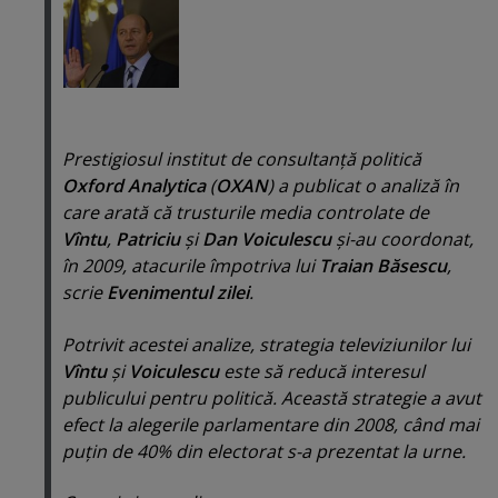
Prestigiosul institut de consultanţă politică
Oxford Analytica
(
OXAN
) a publicat o analiză în
care arată că trusturile media controlate de
Vîntu
,
Patriciu
şi
Dan Voiculescu
şi-au coordonat,
în 2009, atacurile împotriva lui
Traian Băsescu
,
scrie
Evenimentul zilei
.
Potrivit acestei analize, strategia televiziunilor lui
Vîntu
şi
Voiculescu
este să reducă interesul
publicului pentru politică. Această strategie a avut
efect la alegerile parlamentare din 2008, când mai
puţin de 40% din electorat s-a prezentat la urne.