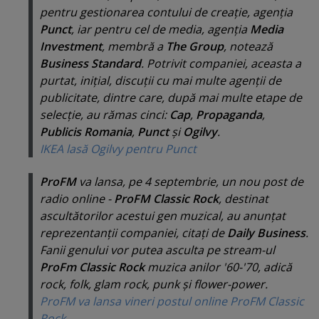
pentru gestionarea contului de creaţie, agenţia
Punct
, iar pentru cel de media, agenţia
Media
Investment
, membră a
The Group
, notează
Business Standard
. Potrivit companiei, aceasta a
purtat, iniţial, discuţii cu mai multe agenţii de
publicitate, dintre care, după mai multe etape de
selecţie, au rămas cinci:
Cap
,
Propaganda
,
Publicis Romania
,
Punct
şi
Ogilvy
.
IKEA lasă Ogilvy pentru Punct
ProFM
va lansa, pe 4 septembrie, un nou post de
radio online -
ProFM Classic Rock
, destinat
ascultătorilor acestui gen muzical, au anunţat
reprezentanţii companiei, citaţi de
Daily Business
.
Fanii genului vor putea asculta pe stream-ul
ProFm Classic Rock
muzica anilor '60-'70, adică
rock, folk, glam rock, punk
şi
flower-power
.
ProFM va lansa vineri postul online ProFM Classic
Rock