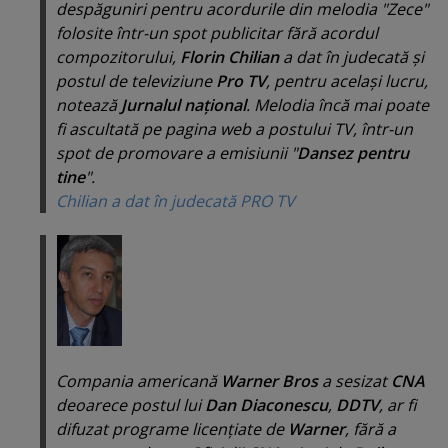
despăguniri pentru acordurile din melodia "
Zece
"
folosite într-un spot publicitar fără acordul
compozitorului,
Florin Chilian
a dat în judecată şi
postul de televiziune
Pro TV
, pentru acelaşi lucru,
notează
Jurnalul naţional
. Melodia încă mai poate
fi ascultată pe pagina web a postului TV, într-un
spot de promovare a emisiunii "
Dansez pentru
tine
".
Chilian a dat în judecată PRO TV
Compania americană
Warner Bros
a sesizat
CNA
deoarece postul lui
Dan Diaconescu
,
DDTV
, ar fi
difuzat programe licenţiate de
Warner
, fără a