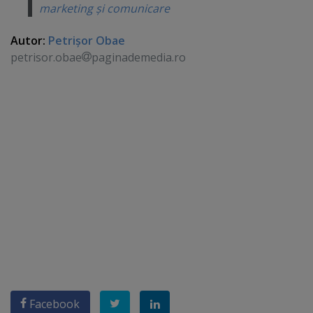
marketing şi comunicare
Autor:
Petrişor Obae
petrisor.obae
paginademedia.ro
Facebook