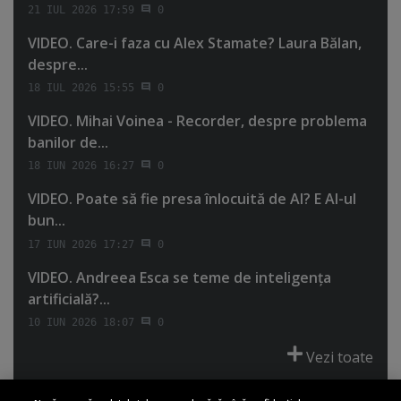
21 IUL 2026 17:59
0
VIDEO. Care-i faza cu Alex Stamate? Laura Bălan,
despre...
18 IUL 2026 15:55
0
VIDEO. Mihai Voinea - Recorder, despre problema
banilor de...
18 IUN 2026 16:27
0
VIDEO. Poate să fie presa înlocuită de AI? E AI-ul
bun...
17 IUN 2026 17:27
0
VIDEO. Andreea Esca se teme de inteligenţa
artificială?...
10 IUN 2026 18:07
0
Vezi toate