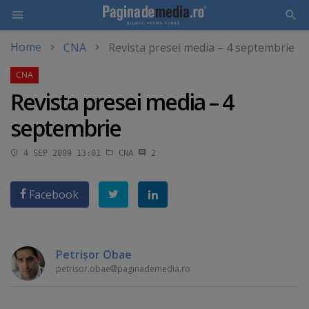
Home
CNA
Revista presei media – 4 septembrie
Skip
to
main
Revista presei media – 4
content
septembrie
4 SEP 2009 13:01
CNA
2
Facebook
Petrişor Obae
petrisor.obae
paginademedia.ro