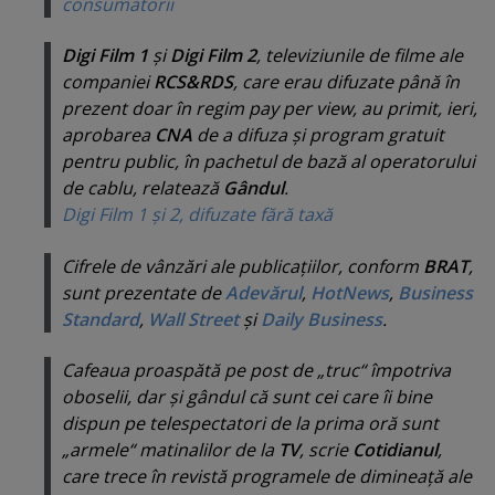
consumatorii
Digi Film 1
şi
Digi Film 2
, televiziunile de filme ale
companiei
RCS&RDS
, care erau difuzate până în
prezent doar în regim
pay per view
, au primit, ieri,
aprobarea
CNA
de a difuza şi program gratuit
pentru public, în pachetul de bază al operatorului
de cablu, relatează
Gândul
.
Digi Film 1 şi 2, difuzate fără taxă
Cifrele de vânzări ale publicaţiilor, conform
BRAT
,
sunt prezentate de
Adevărul
,
HotNews
,
Business
Standard
,
Wall Street
şi
Daily Business
.
Cafeaua proaspătă pe post de „
truc
“ împotriva
oboselii, dar şi gândul că sunt cei care îi bine
dispun pe telespectatori de la prima oră sunt
„
armele
“ matinalilor de la
TV
, scrie
Cotidianul
,
care trece în revistă programele de dimineaţă ale