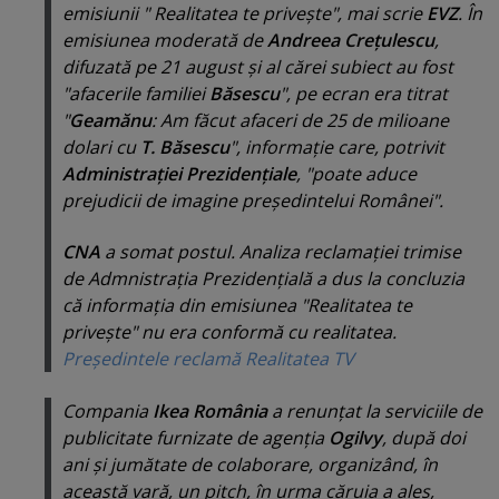
emisiunii "
Realitatea te priveşte
", mai scrie
EVZ
. În
emisiunea moderată de
Andreea Creţulescu
,
difuzată pe 21 august şi al cărei subiect au fost
"
afacerile familiei
Băsescu
", pe ecran era titrat
"
Geamănu
: Am făcut afaceri de 25 de milioane
dolari cu
T. Băsescu
", informaţie care, potrivit
Administraţiei Prezidenţiale
, "
poate aduce
prejudicii de imagine preşedintelui Românei
".
CNA
a somat postul. Analiza reclamaţiei trimise
de Admnistraţia Prezidenţială a dus la concluzia
că informaţia din emisiunea "
Realitatea te
priveşte
" nu era conformă cu realitatea.
Preşedintele reclamă Realitatea TV
Compania
Ikea România
a renunţat la serviciile de
publicitate furnizate de agenţia
Ogilvy
, după doi
ani şi jumătate de colaborare, organizând, în
această vară, un pitch, în urma căruia a ales,