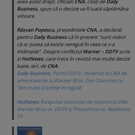
avea acest drept. Oficialii
CNA
, citaţi de
Daily
Business
, spun că o decizie va fi luată săptămâna
viitoare.
Răsvan Popescu
, preşedintele
CNA
, a declarat
pentru
Daily Business
că în prezent "
sunt indicii
că ar putea să existe nereguli în ceea ce s-a
întâmplat
". Despre conflictul
Warner – DDTV
scrie
şi
HotNews
, care trece în revistă mai multe decizii
luate, ieri, de
CNA
.
Daily Business
: Postul DDTV, reclamat la CNA de
americanii de la Warner Bros. Dan Diaconescu:
"Am toate licenţele în regulă"
HotNews
: Începutul sezonului de toamnă la CNA:
Warner Bros vs. DDTV şi Preşedinţia vs. Realitatea
TV