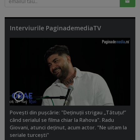
Interviurile PaginademediaTV
Poveşti din puşcărie: "Deţinuţii strigau „Tătuţu!”
când serialul se filma chiar la Rahova". Radu
Giovani, atunci deţinut, acum actor. "Ne uitam la
seriale turceşti"