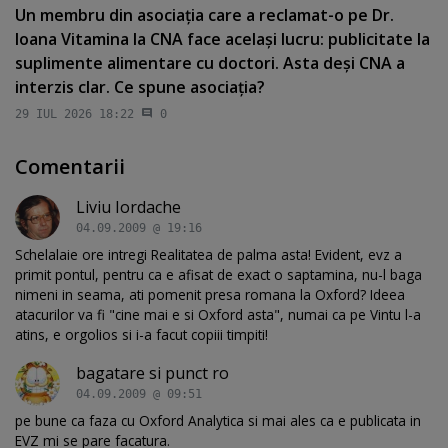
Un membru din asociaţia care a reclamat-o pe Dr.
Ioana Vitamina la CNA face acelaşi lucru: publicitate la
suplimente alimentare cu doctori. Asta deşi CNA a
interzis clar. Ce spune asociaţia?
29 IUL 2026 18:22
0
Comentarii
Liviu Iordache
04.09.2009 @ 19:16
Schelalaie ore intregi Realitatea de palma asta! Evident, evz a
primit pontul, pentru ca e afisat de exact o saptamina, nu-l baga
nimeni in seama, ati pomenit presa romana la Oxford? Ideea
atacurilor va fi "cine mai e si Oxford asta", numai ca pe Vintu l-a
atins, e orgolios si i-a facut copiii timpiti!
bagatare si punct ro
04.09.2009 @ 09:51
pe bune ca faza cu Oxford Analytica si mai ales ca e publicata in
EVZ mi se pare facatura.