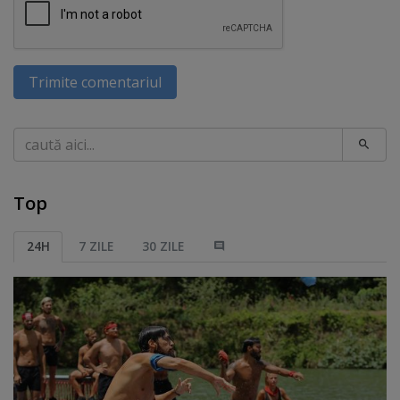
Trimite comentariul
Caută
Top
24H
7 ZILE
30 ZILE