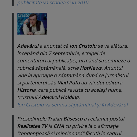
publicitate va scadea si in 2010
Adevărul
a anunţat că
Ion Cristoiu
se va alătura,
începând din 7 septembrie, echipei de
comentatori ai publicaţiei, urmând să semneze o
rubrică săptămânală, scrie
HotNews
. Anunţul
vine la aproape o săptămână după ce jurnalistul
şi partenerul său
Vlad Pufu
au vândut editura
Historia
, care publică revista cu acelaşi nume,
trustului
Adevărul Holding
.
Ion Cristoiu va semna săptămânal şi în Adevărul
Preşedintele
Traian Băsescu
a reclamat postul
Realitatea TV
la
CNA
cu privire la o afirmaţie
"
tendenţioasă şi mincinoasă
" făcută în cadrul