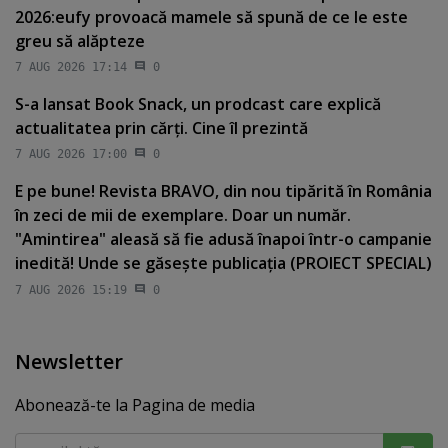
2026:eufy provoacă mamele să spună de ce le este
greu să alăpteze
7 AUG 2026 17:14
0
S-a lansat Book Snack, un prodcast care explică
actualitatea prin cărţi. Cine îl prezintă
7 AUG 2026 17:00
0
E pe bune! Revista BRAVO, din nou tipărită în România
în zeci de mii de exemplare. Doar un număr.
"Amintirea" aleasă să fie adusă înapoi într-o campanie
inedită! Unde se găseşte publicaţia (PROIECT SPECIAL)
7 AUG 2026 15:19
0
Newsletter
Abonează-te la Pagina de media