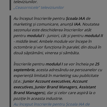
televiziunilor.
„Ceasornicele“ televiziunilor
Au început înscrierile pentru
Şcoala IAA
de
marketing şi comunicare, anunţă
IAA
. Noutatea
sezonului este deschiderea înscrierilor atât
pentru
modulul I
- juniori, cât şi pentru
modulul II
- middle level. Ambele module vor începe în
octombrie şi vor funcţiona în paralel, din două în
două săptămâni, vinerea şi sâmbăta.
Înscrierile pentru
modulul I
se vor încheia pe
25
septembrie
, acesta adresându-se persoanelor cu
experienţă limitată în marketing sau publicitate
(d.e.:
Junior Account executives, Account
executives, Junior Brand Managers, Assistant
Brand Managers
), dar şi celor care aspiră la o
poziţie în aceasta industrie.
Au început înscrierile pentru Şcoala IAA de