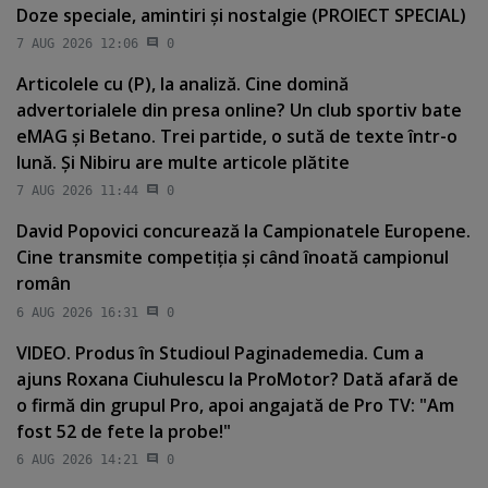
Doze speciale, amintiri şi nostalgie (PROIECT SPECIAL)
7 AUG 2026 12:06
0
Articolele cu (P), la analiză. Cine domină
advertorialele din presa online? Un club sportiv bate
eMAG şi Betano. Trei partide, o sută de texte într-o
lună. Şi Nibiru are multe articole plătite
7 AUG 2026 11:44
0
David Popovici concurează la Campionatele Europene.
Cine transmite competiţia şi când înoată campionul
român
6 AUG 2026 16:31
0
VIDEO. Produs în Studioul Paginademedia. Cum a
ajuns Roxana Ciuhulescu la ProMotor? Dată afară de
o firmă din grupul Pro, apoi angajată de Pro TV: "Am
fost 52 de fete la probe!"
6 AUG 2026 14:21
0