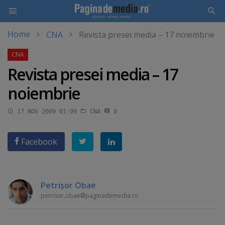
Home
CNA
Revista presei media – 17 noiembrie
Skip
to
main
Revista presei media – 17
content
noiembrie
17 NOV 2009 01:09
CNA
0
Facebook
Petrişor Obae
petrisor.obae
paginademedia.ro