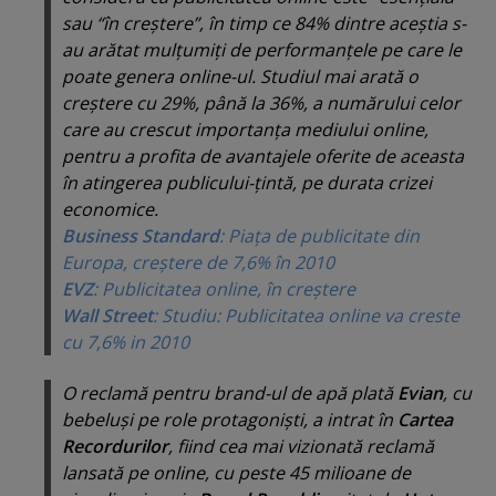
sau “
în creştere
”, în timp ce 84% dintre aceştia s-
au arătat mulţumiţi de performanţele pe care le
poate genera online-ul. Studiul mai arată o
creştere cu 29%, până la 36%, a numărului celor
care au crescut importanţa mediului online,
pentru a profita de avantajele oferite de aceasta
în atingerea publicului-ţintă, pe durata crizei
economice.
Business Standard
: Piaţa de publicitate din
Europa, creştere de 7,6% în 2010
EVZ
: Publicitatea online, în creştere
Wall Street
: Studiu: Publicitatea online va creste
cu 7,6% in 2010
O reclamă pentru brand-ul de apă plată
Evian
, cu
bebeluşi pe role protagonişti, a intrat în
Cartea
Recordurilor
, fiind cea mai vizionată reclamă
lansată pe online, cu peste 45 milioane de