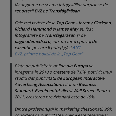
făcut glume pe seama fotografiilor surprinse de
reporterii
EVZ
pe
Transfăgărăşan
.
Cele trei vedete de la
Top Gear
–
Jeremy Clarkson
,
Richard Hammond
şi
James May
au fost
fotografiate pe
Transfăgărăşan
şi de
paginademedia.ro
, într-un fotoreportaj
de
excepţie
pe care îl puteţi găsi
AICI
.
EVZ, printre bolizii de la „Top Gear”
Piaţa de publicitate online din
Europa
va
înregistra în 2010 o
creştere
de 7,6%, potrivit unui
studiu dat publicităţii de
European Interactive
Advertising Association
, citat de
Business
Standard
,
Evenimentul zilei
şi
Wall Street
. Pentru
2011, creşterea previzionată este de 15%.
Dintre profesioniştii în marketing chestionaţi, 96%
consideră că publicitatea online este “
esenţială
”