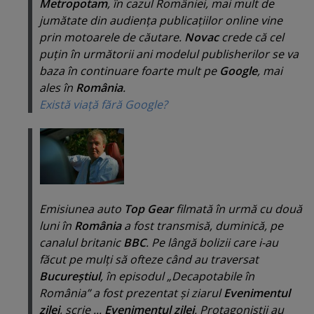
Metropotam
, în cazul României, mai mult de
jumătate din audienţa publicaţiilor online vine
prin motoarele de căutare.
Novac
crede că cel
puţin în următorii ani modelul publisherilor se va
baza în continuare foarte mult pe
Google
, mai
ales în
România
.
Există viaţă fără Google?
Emisiunea auto
Top Gear
filmată în urmă cu două
luni în
România
a fost transmisă, duminică, pe
canalul britanic
BBC
. Pe lângă bolizii care i-au
făcut pe mulţi să ofteze când au traversat
Bucureştiul
, în episodul „
Decapotabile în
România
” a fost prezentat şi ziarul
Evenimentul
zilei
, scrie ...
Evenimentul zilei
. Protagoniştii au