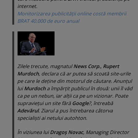
internet.
Monitorizarea publicităţii online costă membrii
BRAT 40.000 de euro anual
Zilele trecute, magnatul
News Corp.
,
Rupert
Murdoch
, declara că ar putea să scoată site-urile
pe care le deţine din motorul de căutare. Anunţul
lui
Murdoch
a împărţit publicul în două: unii îl văd
ca pe un nebun, iar alţii ca pe un vizionar.
Poate
supravieţui un site fără
Google
?, întreabă
Adevărul
. Ziarul a pus întrebarea câtorva
specialişti ai netului autohton.
În viziunea lui
Dragoş Novac
, Managing Director