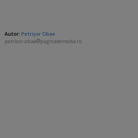
Autor:
Petrişor Obae
petrisor.obae
paginademedia.ro