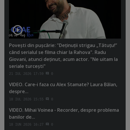
Poveşti din puşcărie: "Deţinuţii strigau „Tătuţu!”
când serialul se filma chiar la Rahova". Radu
Giovani, atunci deţinut, acum actor. "Ne uitam la
seriale turceşti"
21 IUL 2026 17:59
0
VIDEO. Care-i faza cu Alex Stamate? Laura Bălan,
despre...
18 IUL 2026 15:55
0
VIDEO. Mihai Voinea - Recorder, despre problema
banilor de...
18 IUN 2026 16:27
0