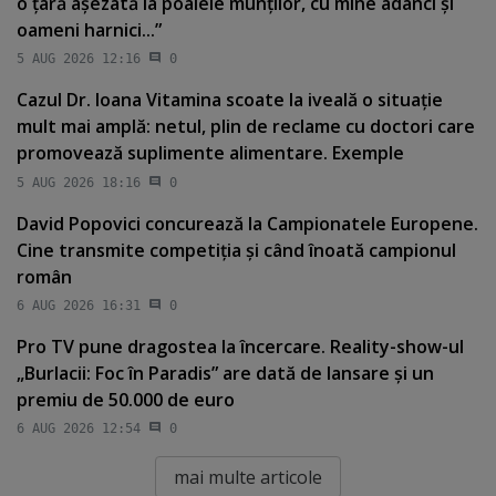
o ţară aşezată la poalele munţilor, cu mine adânci şi
oameni harnici...”
5 AUG 2026 12:16
0
Cazul Dr. Ioana Vitamina scoate la iveală o situaţie
mult mai amplă: netul, plin de reclame cu doctori care
promovează suplimente alimentare. Exemple
5 AUG 2026 18:16
0
David Popovici concurează la Campionatele Europene.
Cine transmite competiţia şi când înoată campionul
român
6 AUG 2026 16:31
0
Pro TV pune dragostea la încercare. Reality-show-ul
„Burlacii: Foc în Paradis” are dată de lansare şi un
premiu de 50.000 de euro
6 AUG 2026 12:54
0
mai multe articole