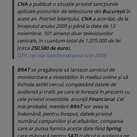
CNA
a publicat o situaţie privind sancţiunile
aplicate posturilor de televiziune din
Bucureşti
în
acest an. Potrivit bilanţului,
CNA
a acordat, de la
începutul anului 2009 şi până la data de 13
noiembrie, 101 amenzi doar televiziunilor
centrale, în cuantum total de 1.075.000 de lei
(circa
250.580 de euro
).
OTV, cel mai sancţionat post tv în 2009
BRAT
se pregăteşte să lanseze serviciul de
monitorizare a investiţiilor în mediul online şi să
închida astfel cercul, completând datele de
audienţă şi trafic pe care le livrează în prezent cu
cele privind investiţiile, anunţă
Financiarul
. Cel
mai probabil, membrii
BRAT
vor avea la
îndemână, pentru început, datele privind
numărul campaniilor şi al afişărilor, compania
care ar putea furniza aceste date fiind
Spring
,
care măsoară pentru
SATI
traficul şi audienţa pe