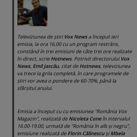
Televiziunea de ştiri
Vox News
a început ieri
emisia, la ora 16.00 cu un program restrâns,
constând în trei emisiuni de câte trei ore realizate
în direct, scrie
Hotnews
. Potrivit directorului
Vox
News
,
Emil Jascău
, citat de
Hotnews
, televiziunea
va trece la grila completă, în care programele de
ştiri vor avea o pondere de 60-70%, până la
sfârşitul anului.
Emisia a început cu cu emisiunea "
România Vox
Magazin
", realizată de
Nicoleta Cone
în intervalul
16.00-19.00, urmată de "
România în alb şi negru
",
emisiune realizată de
Florin Călinescu
şi
Mbela