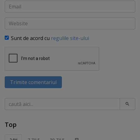
Email
Website
Sunt de acord cu
regulile site-ului
Trimite comentariul
Caută
Top
24H
7 ZILE
30 ZILE