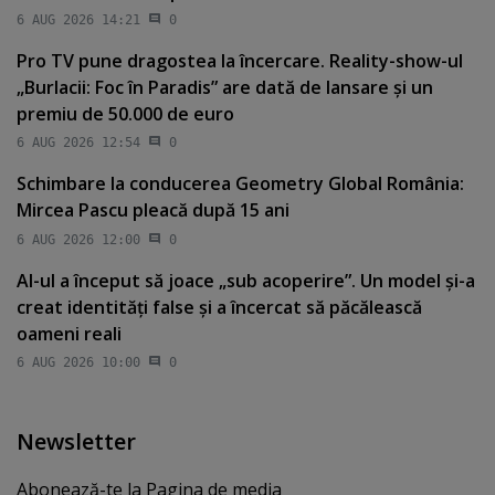
6 AUG 2026 14:21
0
Pro TV pune dragostea la încercare. Reality-show-ul
„Burlacii: Foc în Paradis” are dată de lansare şi un
premiu de 50.000 de euro
6 AUG 2026 12:54
0
Schimbare la conducerea Geometry Global România:
Mircea Pascu pleacă după 15 ani
6 AUG 2026 12:00
0
AI-ul a început să joace „sub acoperire”. Un model şi-a
creat identităţi false şi a încercat să păcălească
oameni reali
6 AUG 2026 10:00
0
Newsletter
Abonează-te la Pagina de media