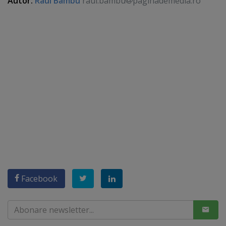
Autor:
Raul Bambu
raul.bambu
paginademedia.ro
Facebook