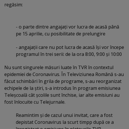
regăsim:
- o parte dintre angajaţi vor lucra de acasă până
pe 15 aprilie, cu posibilitate de prelungire
- angajaţii care nu pot lucra de acasă îşi vor începe
programul în trei serii: de la ora 8:00, 9:00 şi 10:00
Nu sunt singurele măsuri luate în TVR în contextul
epidemiei de Coronavirus. În Televiziunea Română s-au
făcut schimbări în grila de programe, s-au reorganizat
echipele de la ştiri, s-a introdus în program emisiunea
Teleşcoală cât şcolile sunt închise, iar alte emisiuni au
fost înlocuite cu Telejurnale.
Reamintim şi de cazul unui invitat, care a fost
depistat Coronavirus la scurt timpp după ce a