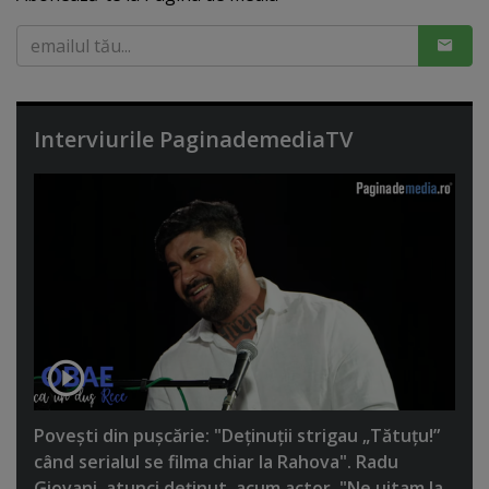
Interviurile PaginademediaTV
Poveşti din puşcărie: "Deţinuţii strigau „Tătuţu!”
când serialul se filma chiar la Rahova". Radu
Giovani, atunci deţinut, acum actor. "Ne uitam la