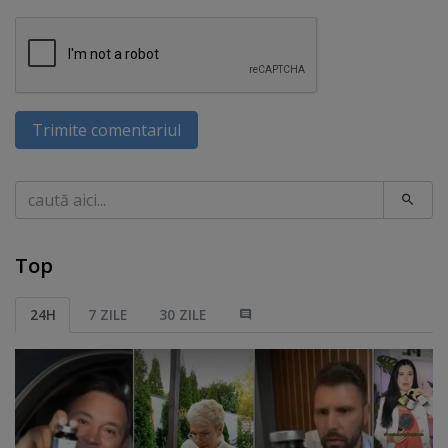
Trimite comentariul
Caută
Top
24H
7 ZILE
30 ZILE