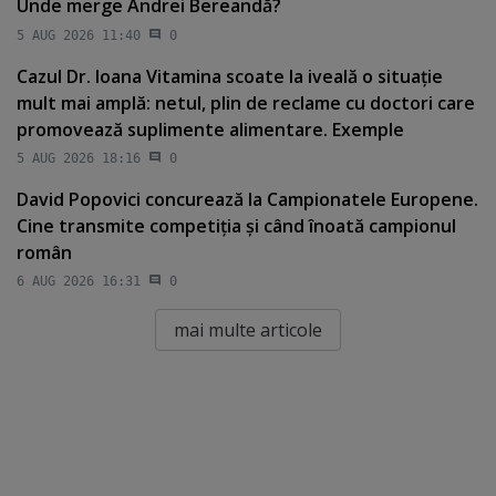
Unde merge Andrei Bereandă?
5 AUG 2026 11:40
0
Cazul Dr. Ioana Vitamina scoate la iveală o situaţie
mult mai amplă: netul, plin de reclame cu doctori care
promovează suplimente alimentare. Exemple
5 AUG 2026 18:16
0
David Popovici concurează la Campionatele Europene.
Cine transmite competiţia şi când înoată campionul
român
6 AUG 2026 16:31
0
mai multe articole