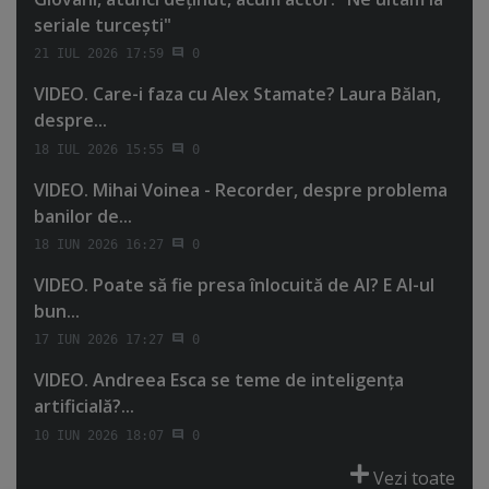
seriale turceşti"
21 IUL 2026 17:59
0
VIDEO. Care-i faza cu Alex Stamate? Laura Bălan,
despre...
18 IUL 2026 15:55
0
VIDEO. Mihai Voinea - Recorder, despre problema
banilor de...
18 IUN 2026 16:27
0
VIDEO. Poate să fie presa înlocuită de AI? E AI-ul
bun...
17 IUN 2026 17:27
0
VIDEO. Andreea Esca se teme de inteligenţa
artificială?...
10 IUN 2026 18:07
0
Vezi toate