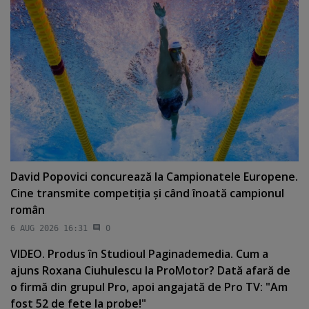
David Popovici concurează la Campionatele Europene.
Cine transmite competiţia şi când înoată campionul
român
6 AUG 2026 16:31
0
VIDEO. Produs în Studioul Paginademedia. Cum a
ajuns Roxana Ciuhulescu la ProMotor? Dată afară de
o firmă din grupul Pro, apoi angajată de Pro TV: "Am
fost 52 de fete la probe!"