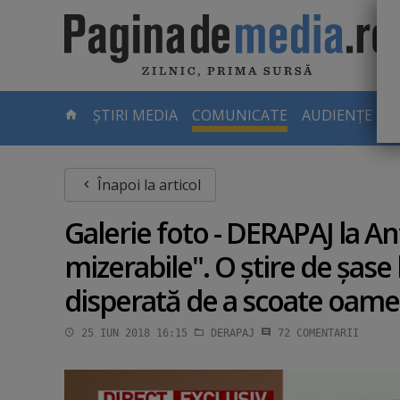
Skip
to
main
content
-
ȘTIRI MEDIA
COMUNICATE
AUDIENȚE TV
PAGINA
CURENTĂ
Înapoi la articol
Galerie foto - DERAPAJ la An
mizerabile". O ştire de şase 
disperată de a scoate oamen
25 IUN 2018 16:15
DERAPAJ
72
COMENTARII