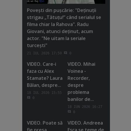
Poveşti din puşcărie: "Deţinuţii
strigau „Tătuţu!” când serialul se
filma chiar la Rahova". Radu
Giovani, atunci deţinut, acum
actor. "Ne uitam la seriale
turceşti"
21 IUL 2026 17:59
0
VIDEO. Care-i
VIDEO. Mihai
faza cu Alex
Voinea -
Stamate? Laura
Recorder,
Bălan, despre...
despre
problema
18 IUL 2026 15:55
banilor de...
0
18 IUN 2026 16:27
0
VIDEO. Poate să
VIDEO. Andreea
fie presa
Esca se teme de