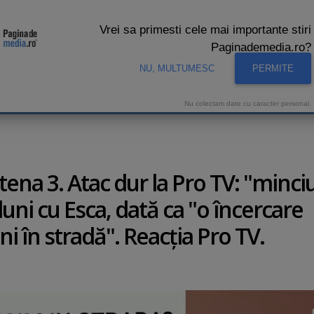
Vrei sa primesti cele mai importante stiri
Paginademedia.ro?
NU, MULTUMESC
PERMITE
CNA
INTERVIURI VIDEO
STUDIO VIDEO
AUDIENTE 
Nu colectam date cu caracter personal.
tena 3. Atac dur la Pro TV: "minci
luni cu Esca, dată ca "o încercare
i în stradă". Reacţia Pro TV.