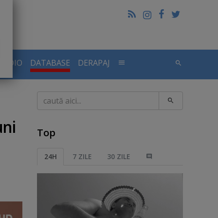
RADIO
DATABASE
DERAPAJ
Caută
uni
Top
24H
7 ZILE
30 ZILE