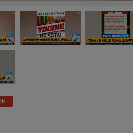
gle
+