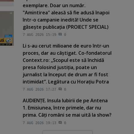
exemplare. Doar un număr.
"Amintirea" aleasă să fie adusă înapoi
într-o campanie inedită! Unde se
găseşte publicaţia (PROIECT SPECIAL)
7 AUG 2026 15:19
0
Li s-au cerut milioane de euro într-un
proces, dar au câştigat. Co-fondatorul
Context.ro: „Scopul este să închidă
presa folosind justiţia, poate un
jurnalist la început de drum ar fi fost
intimidat”. Legătura cu Horaţiu Potra
7 AUG 2026 17:27
0
AUDIENŢE. Insula Iubirii de pe Antena
1. Emisiunea, între primele, dar nu
prima. Câţi români se mai uită la show?
7 AUG 2026 19:13
0