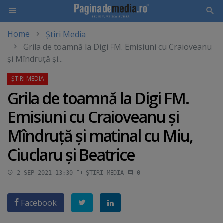
Home
Știri Media
Skip
Grila de toamnă la Digi FM. Emisiuni cu Craioveanu
to
şi Mîndruţă şi...
main
content
Grila de toamnă la Digi FM.
Emisiuni cu Craioveanu şi
Mîndruţă şi matinal cu Miu,
Ciuclaru şi Beatrice
2 SEP 2021 13:30
ȘTIRI MEDIA
0
Facebook