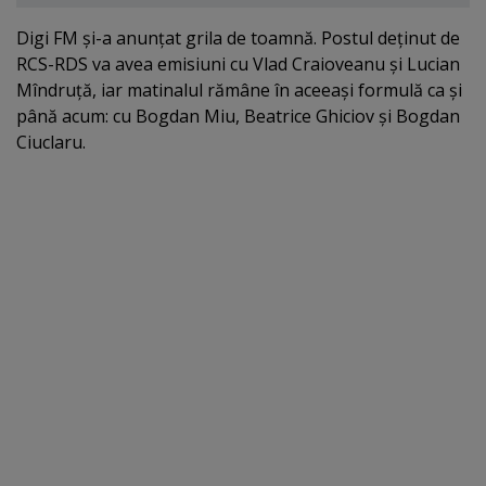
Digi FM şi-a anunţat grila de toamnă. Postul deţinut de
RCS-RDS va avea emisiuni cu Vlad Craioveanu şi Lucian
Mîndruţă, iar matinalul rămâne în aceeaşi formulă ca şi
până acum: cu Bogdan Miu, Beatrice Ghiciov şi Bogdan
Ciuclaru.