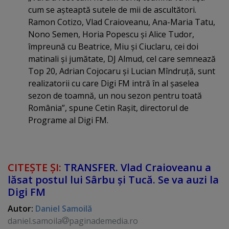
cum se aşteaptă sutele de mii de ascultători.
Ramon Cotizo, Vlad Craioveanu, Ana-Maria Tatu,
Nono Semen, Horia Popescu şi Alice Tudor,
împreună cu Beatrice, Miu şi Ciuclaru, cei doi
matinali şi jumătate, DJ Almud, cel care semnează
Top 20, Adrian Cojocaru şi Lucian Mîndruţă, sunt
realizatorii cu care Digi FM intră în al şaselea
sezon de toamnă, un nou sezon pentru toată
România”, spune Cetin Raşit, directorul de
Programe al Digi FM.
CITEŞTE ŞI:
TRANSFER. Vlad Craioveanu a
lăsat postul lui Sârbu şi Tucă. Se va auzi la
Digi FM
Autor:
Daniel Samoilă
daniel.samoila
paginademedia.ro