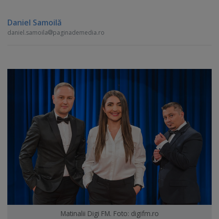
Daniel Samoilă
daniel.samoila
paginademedia.ro
Matinalii Digi FM. Foto: digifm.ro