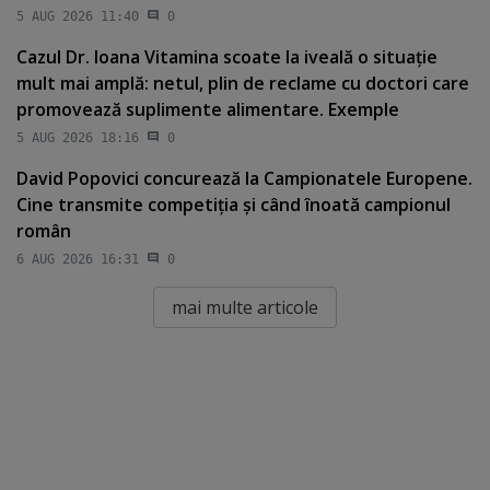
5 AUG 2026 11:40
0
Cazul Dr. Ioana Vitamina scoate la iveală o situaţie
mult mai amplă: netul, plin de reclame cu doctori care
promovează suplimente alimentare. Exemple
5 AUG 2026 18:16
0
David Popovici concurează la Campionatele Europene.
Cine transmite competiţia şi când înoată campionul
român
6 AUG 2026 16:31
0
mai multe articole