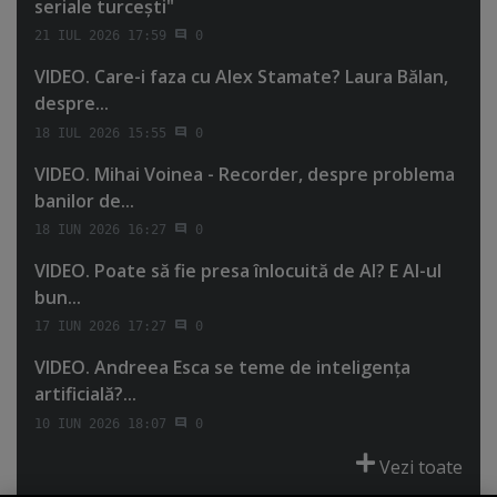
seriale turceşti"
21 IUL 2026 17:59
0
VIDEO. Care-i faza cu Alex Stamate? Laura Bălan,
despre...
18 IUL 2026 15:55
0
VIDEO. Mihai Voinea - Recorder, despre problema
banilor de...
18 IUN 2026 16:27
0
VIDEO. Poate să fie presa înlocuită de AI? E AI-ul
bun...
17 IUN 2026 17:27
0
VIDEO. Andreea Esca se teme de inteligenţa
artificială?...
10 IUN 2026 18:07
0
Vezi toate