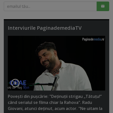
Interviurile PaginademediaTV
Poveşti din puşcărie: "Deţinuţii strigau „Tătuţu!”
când serialul se filma chiar la Rahova". Radu
Giovani, atunci deţinut, acum actor. "Ne uitam la