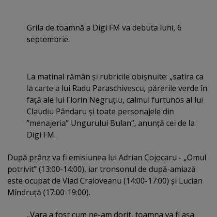
Grila de toamnă a Digi FM va debuta luni, 6
septembrie.
La matinal rămân şi rubricile obişnuite: „satira ca
la carte a lui Radu Paraschivescu, părerile verde în
faţă ale lui Florin Negruţiu, calmul furtunos al lui
Claudiu Pândaru şi toate personajele din
”menajeria” Ungurului Bulan”, anunţă cei de la
Digi FM.
După prânz va fi emisiunea lui Adrian Cojocaru - „Omul
potrivit” (13:00-14:00), iar tronsonul de după-amiază
este ocupat de Vlad Craioveanu (14:00-17:00) şi Lucian
Mîndruţă (17:00-19:00).
„Vara a fost cum ne-am dorit, toamna va fi aşa