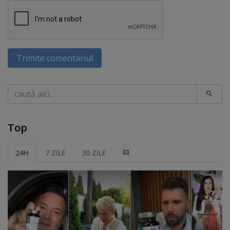
Trimite comentariul
Caută
Top
24H
7 ZILE
30 ZILE