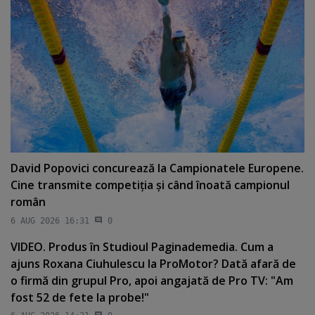
David Popovici concurează la Campionatele Europene.
Cine transmite competiţia şi când înoată campionul
român
6 AUG 2026 16:31
0
VIDEO. Produs în Studioul Paginademedia. Cum a
ajuns Roxana Ciuhulescu la ProMotor? Dată afară de
o firmă din grupul Pro, apoi angajată de Pro TV: "Am
fost 52 de fete la probe!"